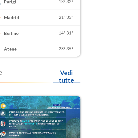
18°
32°
Parigi
21°
35°
Madrid
14°
31°
Berlino
28°
35°
Atene
e
Vedi
tutte