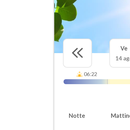
Ve
14 ag
06:22
Notte
Mattin