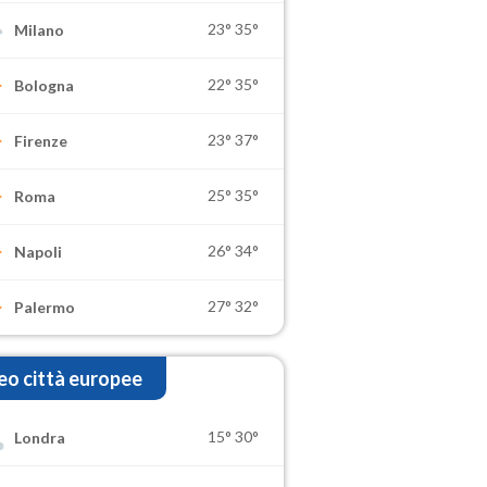
23°
35°
Milano
22°
35°
Bologna
23°
37°
Firenze
25°
35°
Roma
26°
34°
Napoli
27°
32°
Palermo
o città europee
15°
30°
Londra