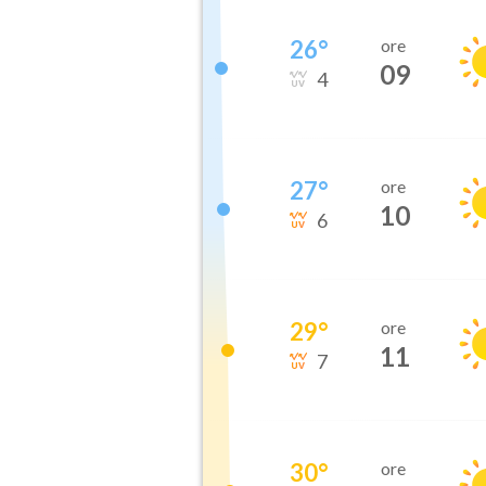
26
°
ore
09
4
27
°
ore
10
6
29
°
ore
11
7
30
°
ore