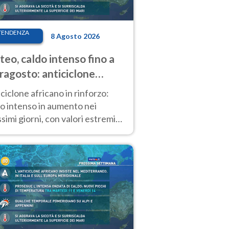
TENDENZA
8 Agosto 2026
eo, caldo intenso fino a
ragosto: anticiclone
icano ancora
ciclone africano in rinforzo:
tagonista
o intenso in aumento nei
simi giorni, con valori estremi
so Ferragosto su gran parte
alia