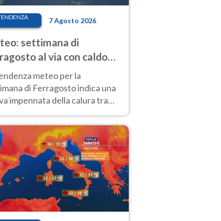
TENDENZA
7 Agosto 2026
eo: settimana di
ragosto al via con caldo
enso e qualche temporale
tendenza meteo per la
imana di Ferragosto indica una
a impennata della calura tra
 14 agosto, con nuovi rialzi
he al Nord.