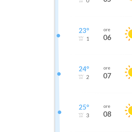
0
23
°
ore
06
1
24
°
ore
07
2
25
°
ore
08
3