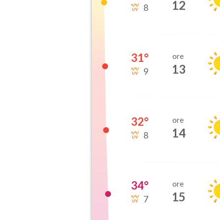
12
8
31
°
ore
13
9
32
°
ore
14
8
34
°
ore
15
7