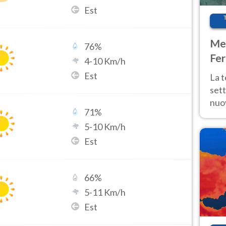
Est
Met
76
%
Fer
4
-
10
Km/h
int
Est
La 
sett
nuov
71
%
11 e
5
-
10
Km/h
anc
Est
66
%
5
-
11
Km/h
Est