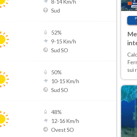
8
-
14
Km/h
Sud
P
52
%
Met
9
-
15
Km/h
int
Sud SO
Tem
Cald
Ferr
sui 
50
%
pros
10
-
15
Km/h
vers
Sud SO
48
%
12
-
16
Km/h
Ovest SO