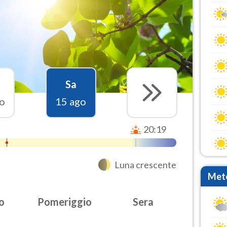
Sa
o
15 ago
20:19
Luna crescente
Mete
o
Pomeriggio
Sera