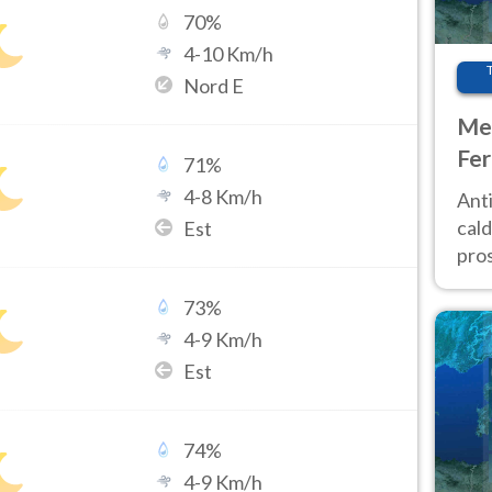
70
%
4
-
10
Km/h
Nord E
Met
Fer
71
%
afr
4
-
8
Km/h
Anti
pro
cald
Est
pros
ver
73
%
d’It
4
-
9
Km/h
Est
74
%
4
-
9
Km/h