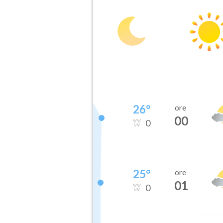
26
°
ore
00
0
25
°
ore
01
0