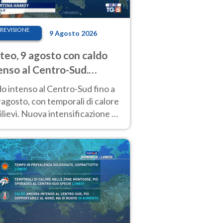
REVISIONE
9 Agosto 2026
eo, 9 agosto con caldo
enso al Centro-Sud.
porali sui rilievi
o intenso al Centro-Sud fino a
agosto, con temporali di calore
rilievi. Nuova intensificazione la
sima settimana, con valori
o i 40 °C.