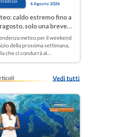
TENDENZA
6 Agosto 2026
eo: caldo estremo fino a
ragosto, solo una breve
sa. Ecco dove
tendenza meteo per il weekend
inizio della prossima settimana,
la che ci condurrà al
ragosto, vede ancora
perature molto elevate
rticoli
Vedi tutti