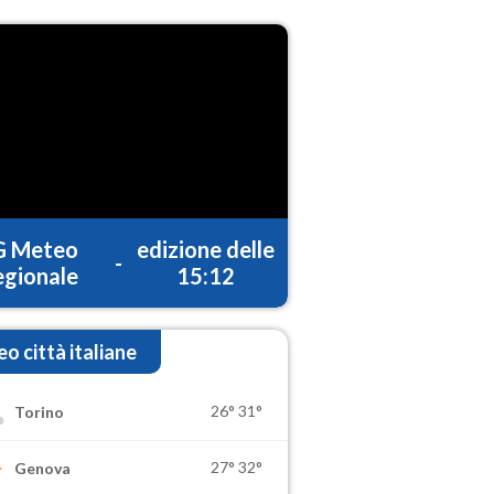
G Meteo
edizione delle
-
gionale
15:12
o città italiane
26°
31°
Torino
27°
32°
Genova