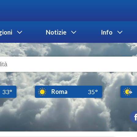
ioni
Notizie
Info
Roma
33°
35°