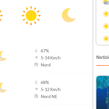
67
%
Notizi
5
-
14
Km/h
Nord
68
%
5
-
12
Km/h
Nord NE