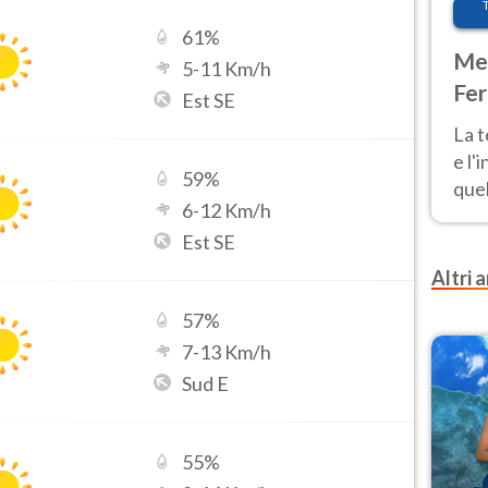
61
%
Met
5
-
11
Km/h
Fer
Est SE
pau
La 
e l'
59
%
quel
6
-
12
Km/h
Fer
Est SE
tem
Altri a
57
%
7
-
13
Km/h
Sud E
55
%