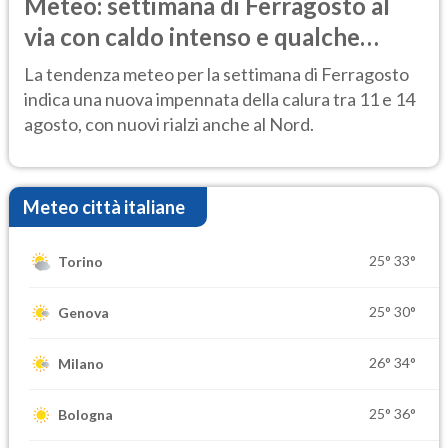
Meteo: settimana di Ferragosto al
via con caldo intenso e qualche
temporale
La tendenza meteo per la settimana di Ferragosto
indica una nuova impennata della calura tra 11 e 14
agosto, con nuovi rialzi anche al Nord.
Meteo città italiane
25°
33°
Torino
25°
30°
Genova
26°
34°
Milano
25°
36°
Bologna