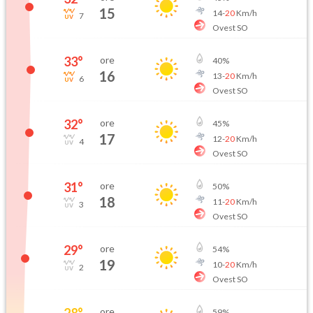
15
14
-
20
Km/h
7
Ovest SO
33
°
ore
40
%
16
13
-
20
Km/h
6
Ovest SO
32
°
ore
45
%
17
12
-
20
Km/h
4
Ovest SO
31
°
ore
50
%
18
11
-
20
Km/h
3
Ovest SO
29
°
ore
54
%
19
10
-
20
Km/h
2
Ovest SO
28
°
ore
59
%