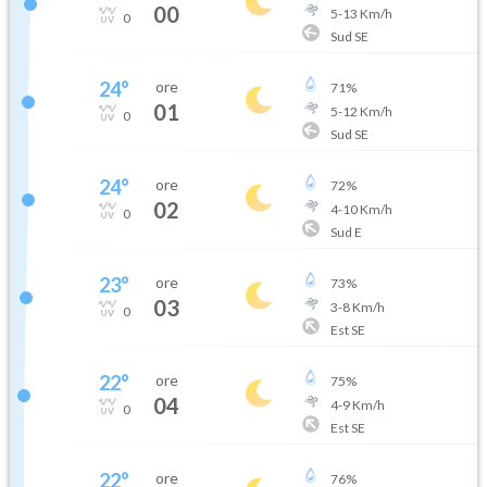
00
5
-
13
Km/h
0
Sud SE
24
°
ore
71
%
01
5
-
12
Km/h
0
Sud SE
24
°
ore
72
%
02
4
-
10
Km/h
0
Sud E
23
°
ore
73
%
03
3
-
8
Km/h
0
Est SE
22
°
ore
75
%
04
4
-
9
Km/h
0
Est SE
22
°
ore
76
%