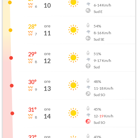
10
6
-
14
Km/h
6
Sud E
28
°
ore
54
%
11
8
-
16
Km/h
7
Sud SE
29
°
ore
51
%
12
9
-
17
Km/h
8
Sud
30
°
ore
48
%
13
11
-
18
Km/h
9
Sud SO
31
°
ore
45
%
14
12
-
19
Km/h
8
Sud SO
32
°
ore
43
%