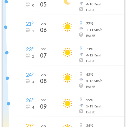
05
4
-
10
Km/h
0
Est SE
21
°
ore
77
%
06
4
-
11
Km/h
1
Est SE
23
°
ore
71
%
07
4
-
12
Km/h
2
Est SE
24
°
ore
65
%
08
5
-
12
Km/h
3
Est SE
26
°
ore
59
%
09
5
-
13
Km/h
4
Est SE
27
°
ore
56
%