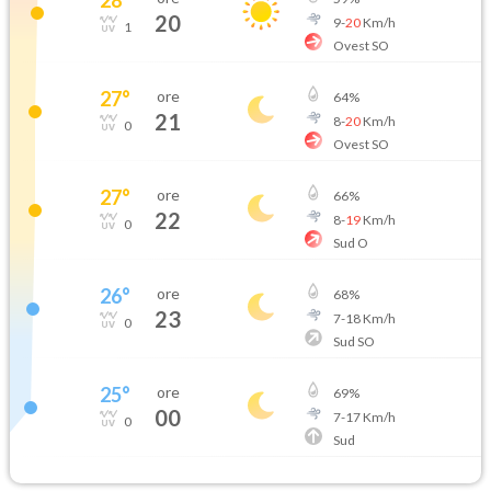
20
9
-
20
Km/h
1
Ovest SO
27
°
ore
64
%
21
8
-
20
Km/h
0
Ovest SO
27
°
ore
66
%
22
8
-
19
Km/h
0
Sud O
26
°
ore
68
%
23
7
-
18
Km/h
0
Sud SO
25
°
ore
69
%
00
7
-
17
Km/h
0
Sud