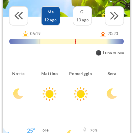
Me
Gi
12 ago
13 ago
06:19
20:23
Luna nuova
Notte
Mattino
Pomeriggio
Sera
25
°
ore
70
%