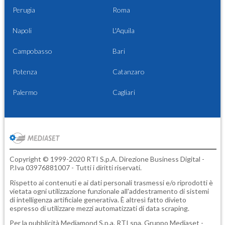
Perugia
Roma
Napoli
L'Aquila
Campobasso
Bari
Potenza
Catanzaro
Palermo
Cagliari
Copyright © 1999-2020 RTI S.p.A. Direzione Business Digital -
P.Iva 03976881007 - Tutti i diritti riservati.
Rispetto ai contenuti e ai dati personali trasmessi e/o riprodotti è
vietata ogni utilizzazione funzionale all'addestramento di sistemi
di intelligenza artificiale generativa. È altresì fatto divieto
espresso di utilizzare mezzi automatizzati di data scraping.
Per la pubblicità
Mediamond S.p.a.
RTI spa, Gruppo Mediaset -