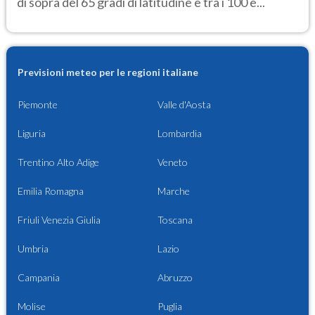
di sopra del 65 gradi di latitudine e tra i 100 e...
Previsioni meteo per le regioni italiane
Piemonte
Valle d'Aosta
Liguria
Lombardia
Trentino Alto Adige
Veneto
Emilia Romagna
Marche
Friuli Venezia Giulia
Toscana
Umbria
Lazio
Campania
Abruzzo
Molise
Puglia