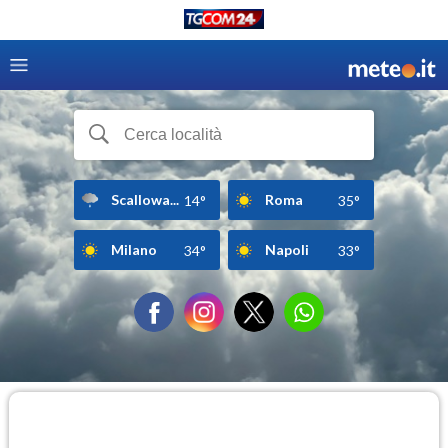
Scallowa...
Roma
14°
35°
Milano
Napoli
34°
33°