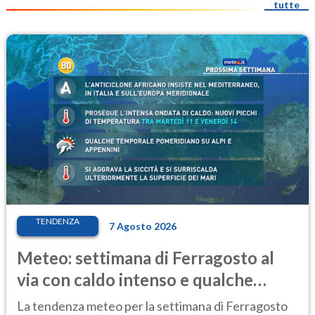
tutte
TENDENZA
7 Agosto 2026
Meteo: settimana di Ferragosto al
via con caldo intenso e qualche
temporale
La tendenza meteo per la settimana di Ferragosto