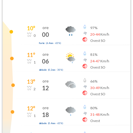
10
°
ore
97
%
00
20
-
44
Km/h
0
Ovest SO
forte
(
6.4mm
-
63
%)
11
°
ore
81
%
06
24
-
47
Km/h
1
Ovest SO
debole
(
0.2mm
-
30
%)
13
°
ore
66
%
12
30
-
49
Km/h
2
Ovest SO
12
°
ore
80
%
18
31
-
48
Km/h
1
Ovest
debole
(
0.4mm
-
63
%)