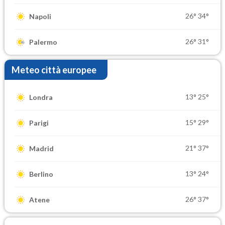
26°
34°
Napoli
26°
31°
Palermo
Meteo città europee
13°
25°
Londra
15°
29°
Parigi
21°
37°
Madrid
13°
24°
Berlino
26°
37°
Atene