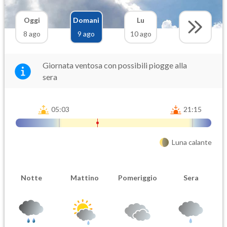
Oggi
Domani
Lu
8 ago
9 ago
10 ago
Giornata ventosa con possibili piogge alla
sera
05:03
21:15
Luna calante
Notte
Mattino
Pomeriggio
Sera