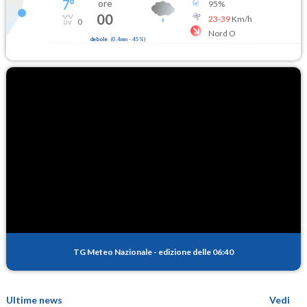
7
°
ore
95
%
00
23
-
39
Km/h
0
Nord O
debole
(
0.4mm
-
45
%)
TG Meteo Nazionale
-
edizione delle 06:40
Ultime news
Vedi