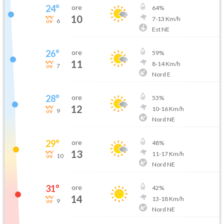
24
°
ore
64
%
10
7
-
13
Km/h
6
Est NE
26
°
ore
59
%
11
8
-
14
Km/h
7
Nord E
28
°
ore
53
%
12
10
-
16
Km/h
9
Nord NE
29
°
ore
48
%
13
11
-
17
Km/h
10
Nord NE
31
°
ore
42
%
14
13
-
18
Km/h
9
Nord NE