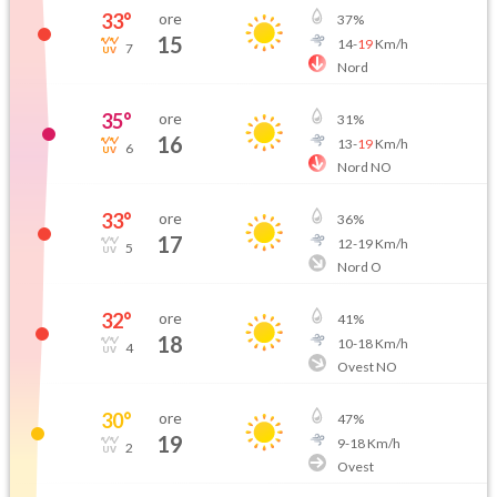
33
°
ore
37
%
15
14
-
19
Km/h
7
Nord
35
°
ore
31
%
16
13
-
19
Km/h
6
Nord NO
33
°
ore
36
%
17
12
-
19
Km/h
5
Nord O
32
°
ore
41
%
18
10
-
18
Km/h
4
Ovest NO
30
°
ore
47
%
19
9
-
18
Km/h
2
Ovest