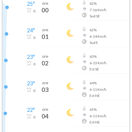
25
°
ore
62
%
00
7
-
16
Km/h
0
Sud SE
24
°
ore
62
%
01
6
-
14
Km/h
0
Sud E
23
°
ore
63
%
02
6
-
13
Km/h
0
Est SE
23
°
ore
64
%
03
6
-
11
Km/h
0
Est NE
22
°
ore
65
%
04
6
-
11
Km/h
0
Est NE