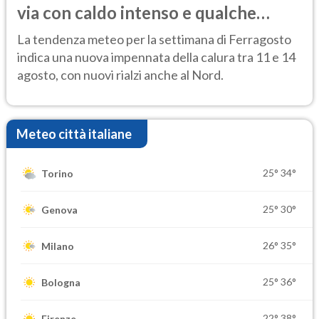
via con caldo intenso e qualche
temporale
La tendenza meteo per la settimana di Ferragosto
indica una nuova impennata della calura tra 11 e 14
agosto, con nuovi rialzi anche al Nord.
Meteo città italiane
25°
34°
Torino
25°
30°
Genova
26°
35°
Milano
25°
36°
Bologna
22°
38°
Firenze