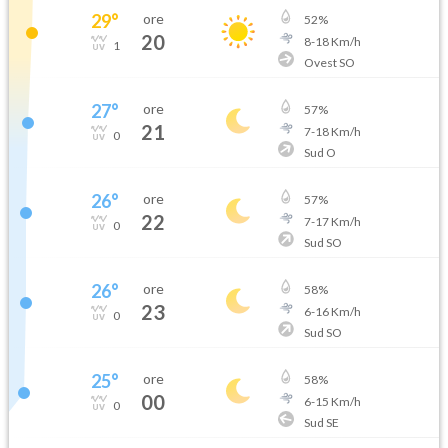
29
°
ore
52
%
20
8
-
18
Km/h
1
Ovest SO
27
°
ore
57
%
21
7
-
18
Km/h
0
Sud O
26
°
ore
57
%
22
7
-
17
Km/h
0
Sud SO
26
°
ore
58
%
23
6
-
16
Km/h
0
Sud SO
25
°
ore
58
%
00
6
-
15
Km/h
0
Sud SE