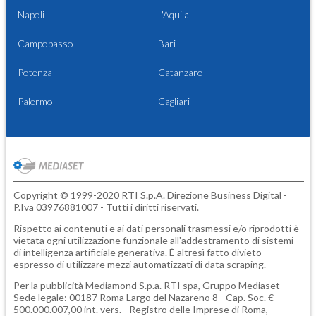
Napoli
L'Aquila
Campobasso
Bari
Potenza
Catanzaro
Palermo
Cagliari
Copyright © 1999-2020 RTI S.p.A. Direzione Business Digital -
P.Iva 03976881007 - Tutti i diritti riservati.
Rispetto ai contenuti e ai dati personali trasmessi e/o riprodotti è
vietata ogni utilizzazione funzionale all'addestramento di sistemi
di intelligenza artificiale generativa. È altresì fatto divieto
espresso di utilizzare mezzi automatizzati di data scraping.
Per la pubblicità
Mediamond S.p.a.
RTI spa, Gruppo Mediaset -
Sede legale: 00187 Roma Largo del Nazareno 8 - Cap. Soc. €
500.000.007,00 int. vers. - Registro delle Imprese di Roma,