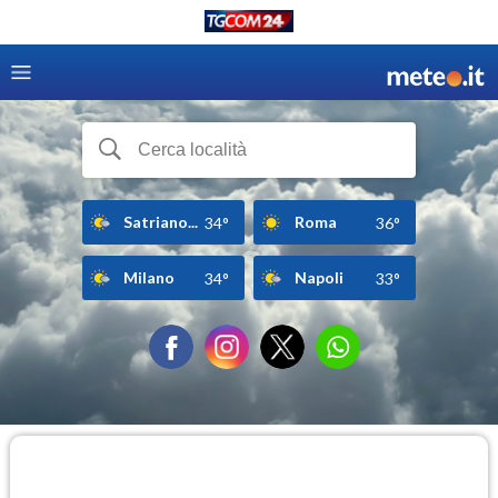
Satriano...
Roma
34°
36°
Milano
Napoli
34°
33°