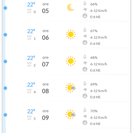
22
°
ore
66
%
05
6
-
12
Km/h
0
Est NE
22
°
ore
67
%
06
6
-
12
Km/h
1
Est NE
22
°
ore
68
%
07
6
-
12
Km/h
2
Est NE
22
°
ore
69
%
08
6
-
12
Km/h
4
Est NE
22
°
ore
70
%
09
6
-
12
Km/h
5
Est NE