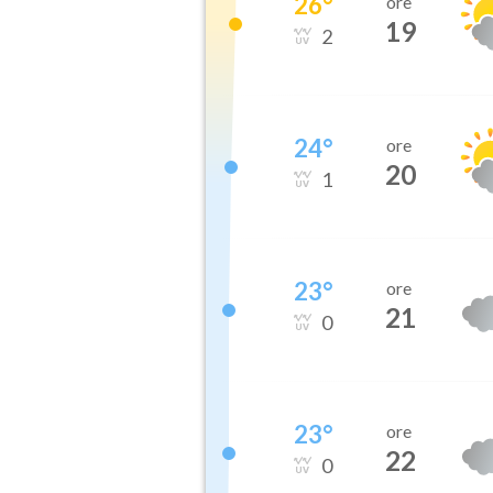
26
°
ore
19
2
24
°
ore
20
1
23
°
ore
21
0
23
°
ore
22
0