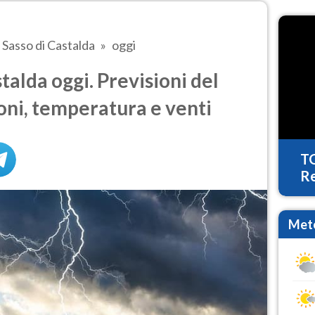
Sasso di Castalda
oggi
alda oggi. Previsioni del
oni, temperatura e venti
T
Re
Mete