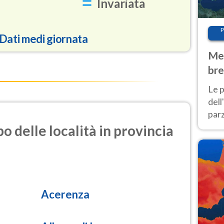
Invariata
P
Dati medi giornata
Met
bre
93.6
Nor
Le p
dell
2.0
parz
i azoto)
al 
o delle località in provincia
40 g
0.5
olforosa)
17.5
rticolata)
Acerenza
9.8
rticolata)