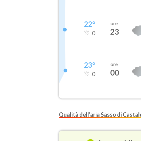
22
°
ore
23
0
23
°
ore
00
0
Qualità dell'aria Sasso di Casta