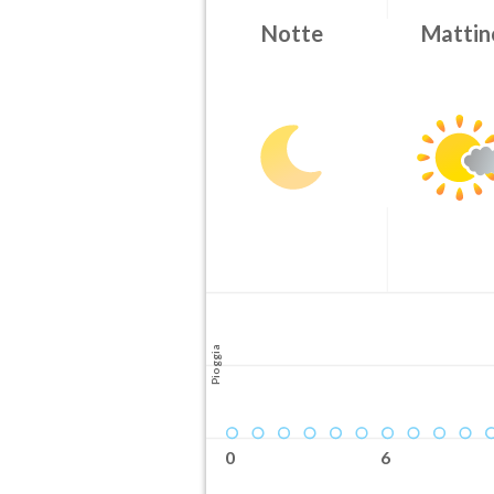
Attendibilità
Notte
Mattin
Probabile
Orario inizio
08-07T
Pioggia
0
6