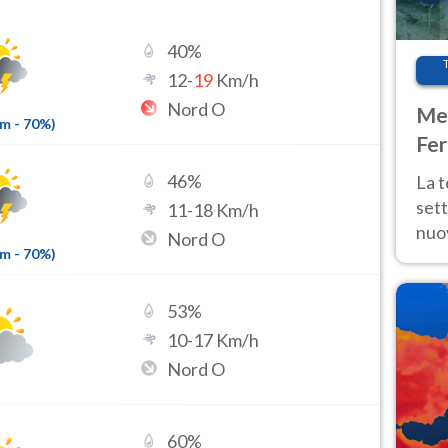
40
%
12
-
19
Km/h
Nord O
Met
mm
-
70
%)
Fer
int
46
%
La 
sett
11
-
18
Km/h
nuov
Nord O
mm
-
70
%)
11 e
anc
53
%
10
-
17
Km/h
Nord O
60
%