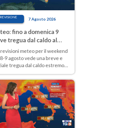
REVISIONE
7 Agosto 2026
eo: fino a domenica 9
ve tregua dal caldo al
d! Altrove calura e afa
revisioni meteo per il weekend
'8-9 agosto vede una breve e
iale tregua dal caldo estremo
Nord mentre altrove persistono
radi.