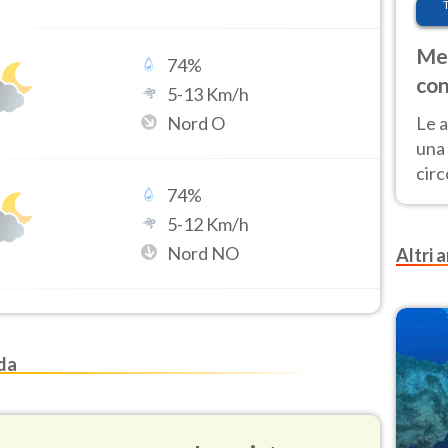
Met
74
%
con
5
-
13
Km/h
Nord O
Le a
una 
cir
74
%
del 
gior
5
-
12
Km/h
Fer
Nord NO
Altri a
lda