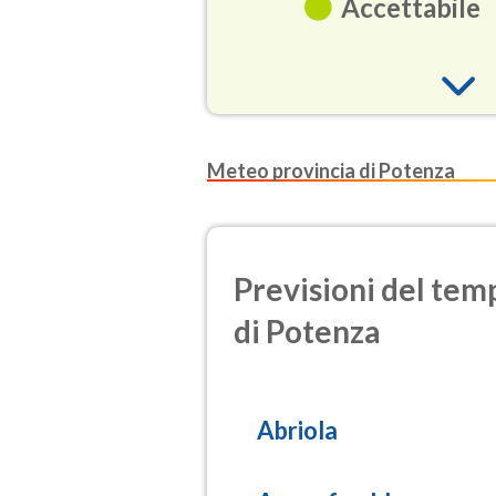
Accettabile
O3
Meteo provincia di Potenza
(Ozono)
NO2
(Diossido d
Previsioni del temp
SO2
di Potenza
(Anidride s
PM10
(Materia pa
Abriola
PM25
(Materia pa