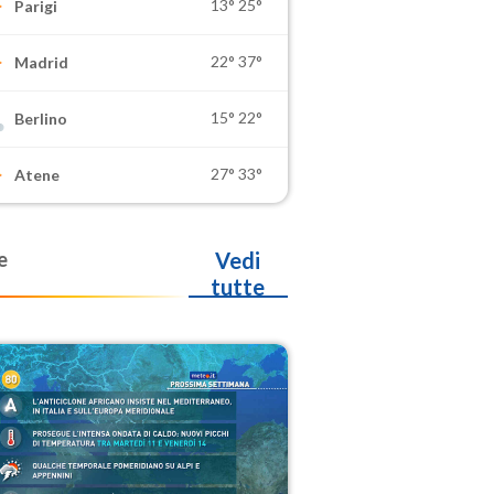
13°
25°
Parigi
22°
37°
Madrid
15°
22°
Berlino
27°
33°
Atene
e
Vedi
tutte