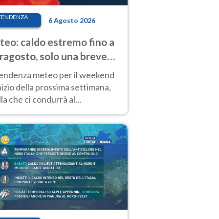
TENDENZA
6 Agosto 2026
eo: caldo estremo fino a
ragosto, solo una breve
sa. Ecco dove
tendenza meteo per il weekend
inizio della prossima settimana,
la che ci condurrà al
ragosto, vede ancora
perature molto elevate