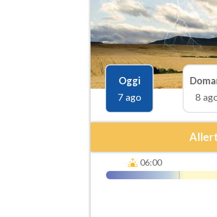
Oggi
Doma
7 ago
8 ag
Aller
06:00