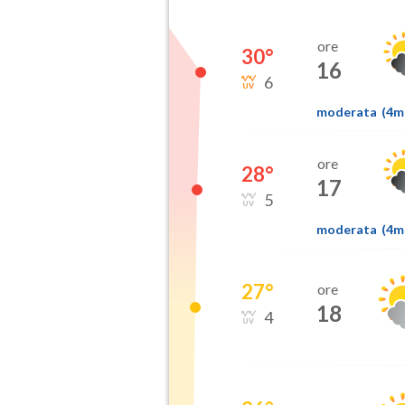
ore
30
°
16
6
moderata
(
4
ore
28
°
17
5
moderata
(
4
27
°
ore
18
4