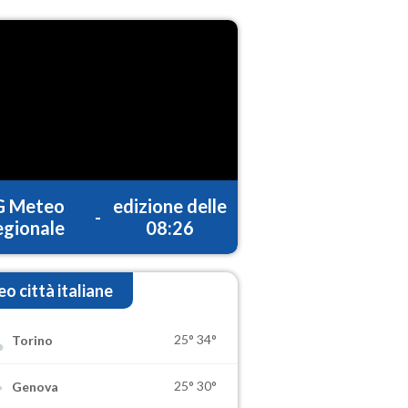
G Meteo
edizione delle
-
gionale
08:26
o città italiane
25°
34°
Torino
25°
30°
Genova