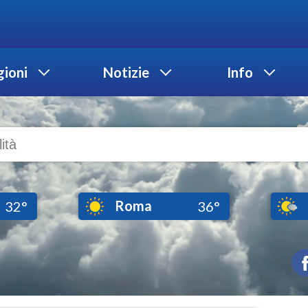
ioni
Notizie
Info
Roma
32°
36°