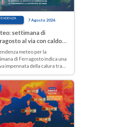
TENDENZA
7 Agosto 2026
eo: settimana di
ragosto al via con caldo
enso e qualche temporale
tendenza meteo per la
imana di Ferragosto indica una
a impennata della calura tra
 14 agosto, con nuovi rialzi
he al Nord.