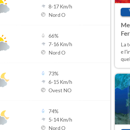
8
-
17
Km/h
Nord O
Met
Fer
66
%
pau
7
-
16
Km/h
La 
e l'
Nord O
quel
Fer
tem
73
%
6
-
15
Km/h
Ovest NO
74
%
5
-
14
Km/h
Nord O