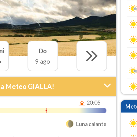
ni
Do
o
9 ago
ta Meteo GIALLA!
20:05
Mete
Luna calante