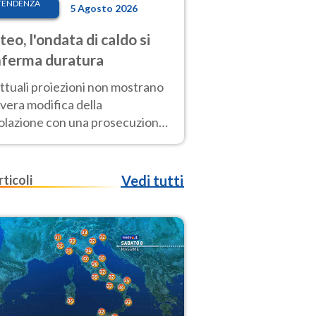
TENDENZA
5 Agosto 2026
eo, l'ondata di caldo si
ferma duratura
ttuali proiezioni non mostrano
vera modifica della
colazione con una prosecuzione
caldo fuori scala per molti
ni, compresa la settimana di
ragosto
rticoli
Vedi tutti