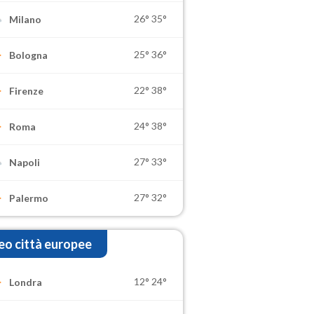
26°
35°
Milano
25°
36°
Bologna
22°
38°
Firenze
24°
38°
Roma
27°
33°
Napoli
27°
32°
Palermo
o città europee
12°
24°
Londra