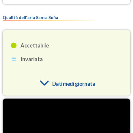
Qualità dell'aria Santa Sofia
Accettabile
Invariata
Dati medi giornata
O3
94.3
(Ozono)
NO2
1.4
(Diossido di azoto)