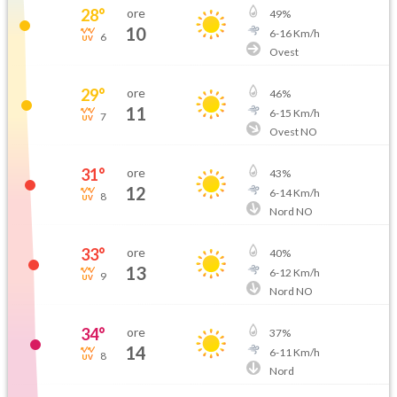
28
°
ore
49
%
10
6
-
16
Km/h
6
Ovest
29
°
ore
46
%
11
6
-
15
Km/h
7
Ovest NO
31
°
ore
43
%
12
6
-
14
Km/h
8
Nord NO
33
°
ore
40
%
13
6
-
12
Km/h
9
Nord NO
34
°
ore
37
%
14
6
-
11
Km/h
8
Nord