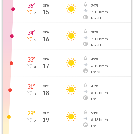
36
°
ore
34
%
15
7
-
10
Km/h
7
Nord E
34
°
ore
38
%
16
7
-
11
Km/h
6
Nord E
33
°
ore
42
%
17
6
-
12
Km/h
4
Est NE
31
°
ore
47
%
18
6
-
12
Km/h
3
Est
29
°
ore
51
%
19
6
-
13
Km/h
2
Est