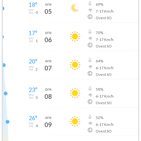
18
°
ore
69
%
05
7
-
17
Km/h
0
Ovest SO
17
°
ore
70
%
06
7
-
17
Km/h
1
Ovest SO
20
°
ore
64
%
07
6
-
17
Km/h
2
Ovest SO
23
°
ore
58
%
08
6
-
17
Km/h
3
Ovest SO
26
°
ore
52
%
09
6
-
17
Km/h
4
Ovest SO