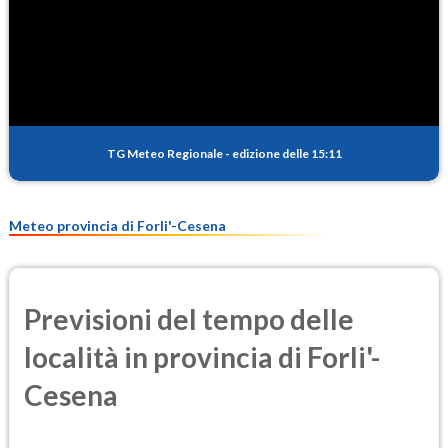
SO2
0.4
(Anidride solforosa)
PM10
13.7
(Materia particolata)
TG Meteo Regionale
-
edizione delle 15:11
PM25
8.6
(Materia particolata)
Meteo provincia di Forli'-Cesena
Previsioni del tempo delle
località in provincia di Forli'-
Cesena