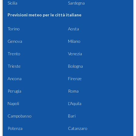
Sicilia
Sardegna
Previsioni meteo per le città italiane
Torino
Aosta
Genova
Milano
Trento
Venezia
Trieste
Bologna
Ancona
Firenze
Perugia
Roma
Napoli
L'Aquila
Campobasso
Bari
Potenza
Catanzaro