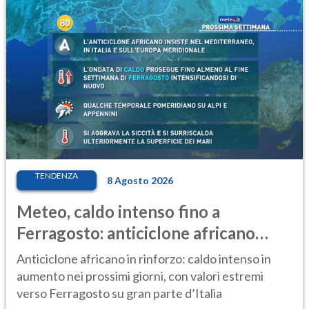
TENDENZA
8 Agosto 2026
Meteo, caldo intenso fino a
Ferragosto: anticiclone africano
ancora protagonista
Anticiclone africano in rinforzo: caldo intenso in
aumento nei prossimi giorni, con valori estremi
verso Ferragosto su gran parte d’Italia