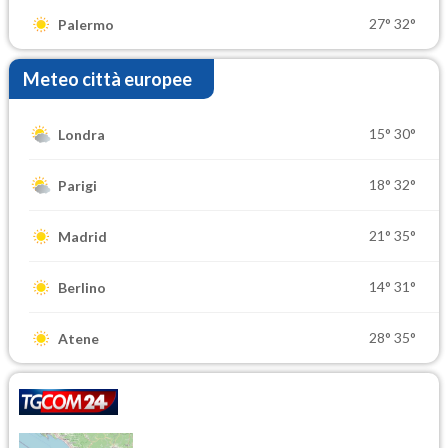
27°
32°
Palermo
Meteo città europee
15°
30°
Londra
18°
32°
Parigi
21°
35°
Madrid
14°
31°
Berlino
28°
35°
Atene