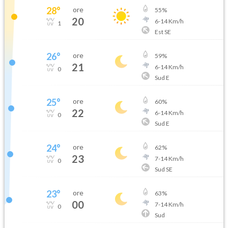
28
°
ore
55
%
20
6
-
14
Km/h
1
Est SE
26
°
ore
59
%
21
6
-
14
Km/h
0
Sud E
25
°
ore
60
%
22
6
-
14
Km/h
0
Sud E
24
°
ore
62
%
23
7
-
14
Km/h
0
Sud SE
23
°
ore
63
%
00
7
-
14
Km/h
0
Sud