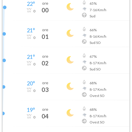
22
°
ore
65
%
00
7
-
16
Km/h
0
Sud
21
°
ore
66
%
01
8
-
16
Km/h
0
Sud SO
21
°
ore
67
%
02
8
-
17
Km/h
0
Sud SO
20
°
ore
68
%
03
8
-
17
Km/h
0
Ovest SO
19
°
ore
68
%
04
8
-
17
Km/h
0
Ovest SO