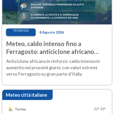
TENDENZA
8 Agosto 2026
Meteo, caldo intenso fino a
Ferragosto: anticiclone africano
ancora protagonista
Anticiclone africano in rinforzo: caldo intenso in
aumento nei prossimi giorni, con valori estremi
verso Ferragosto su gran parte d’Italia
Meteo città italiane
22°
33°
Torino