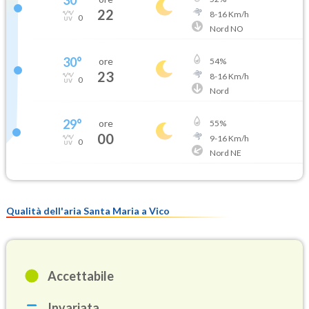
30
°
22
8
-
16
Km/h
0
Nord NO
30
°
ore
54
%
23
8
-
16
Km/h
0
Nord
29
°
ore
55
%
00
9
-
16
Km/h
0
Nord NE
Qualità dell'aria Santa Maria a Vico
Accettabile
Invariata