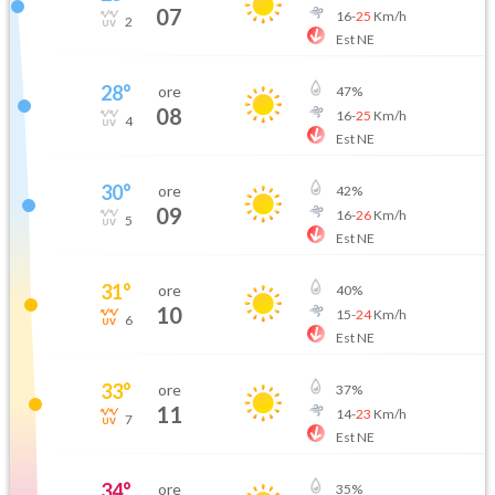
07
16
-
25
Km/h
2
Est NE
28
°
ore
47
%
08
16
-
25
Km/h
4
Est NE
30
°
ore
42
%
09
16
-
26
Km/h
5
Est NE
31
°
ore
40
%
10
15
-
24
Km/h
6
Est NE
33
°
ore
37
%
11
14
-
23
Km/h
7
Est NE
34
°
ore
35
%