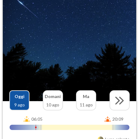
Oggi
Domani
Ma
9 ago
10 ago
11 ago
06:05
20:09