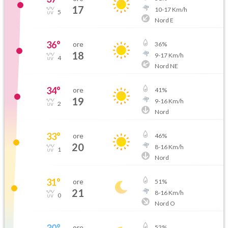
17
10
-
17
Km/h
5
Nord E
36
°
ore
36
%
18
9
-
17
Km/h
4
Nord NE
34
°
ore
41
%
19
9
-
16
Km/h
2
Nord
33
°
ore
46
%
20
8
-
16
Km/h
1
Nord
31
°
ore
51
%
21
8
-
16
Km/h
0
Nord O
ore
52
%