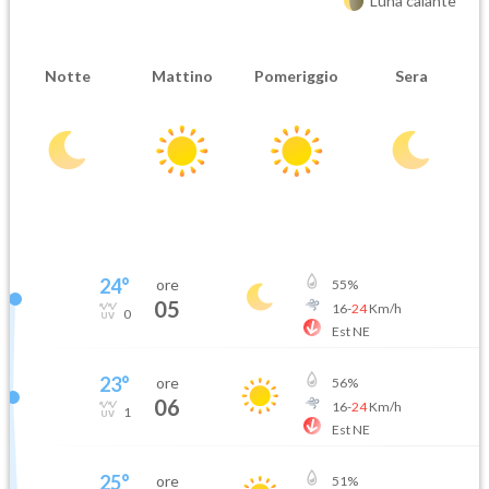
Luna calante
Notte
Mattino
Pomeriggio
Sera
24
°
ore
55
%
05
16
-
24
Km/h
0
Est NE
23
°
ore
56
%
06
16
-
24
Km/h
1
Est NE
25
°
ore
51
%