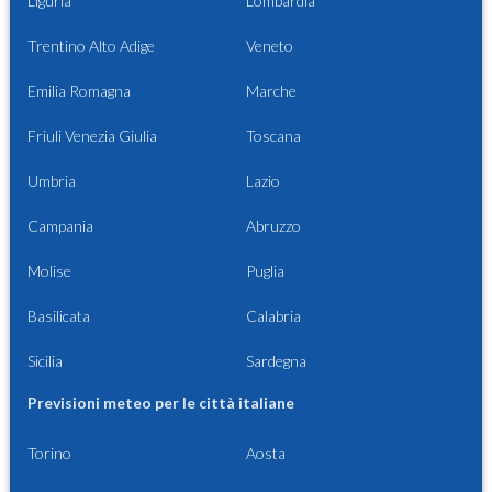
Liguria
Lombardia
Trentino Alto Adige
Veneto
Emilia Romagna
Marche
Friuli Venezia Giulia
Toscana
Umbria
Lazio
Campania
Abruzzo
Molise
Puglia
Basilicata
Calabria
Sicilia
Sardegna
Previsioni meteo per le città italiane
Torino
Aosta