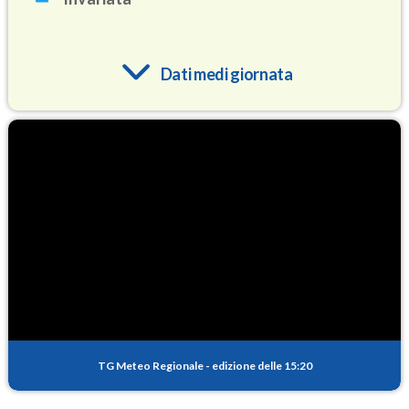
Dati medi giornata
O3
92.0
(Ozono)
NO2
4.3
(Diossido di azoto)
SO2
1.4
(Anidride solforosa)
PM10
21.0
(Materia particolata)
TG Meteo Regionale
-
edizione delle 15:20
PM25