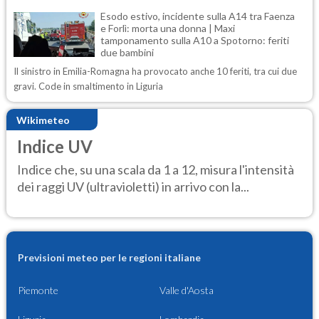
Esodo estivo, incidente sulla A14 tra Faenza
e Forlì: morta una donna | Maxi
tamponamento sulla A10 a Spotorno: feriti
due bambini
Il sinistro in Emilia-Romagna ha provocato anche 10 feriti, tra cui due
gravi. Code in smaltimento in Liguria
Wikimeteo
Indice UV
Indice che, su una scala da 1 a 12, misura l'intensità
dei raggi UV (ultravioletti) in arrivo con la...
Previsioni meteo per le regioni italiane
Piemonte
Valle d'Aosta