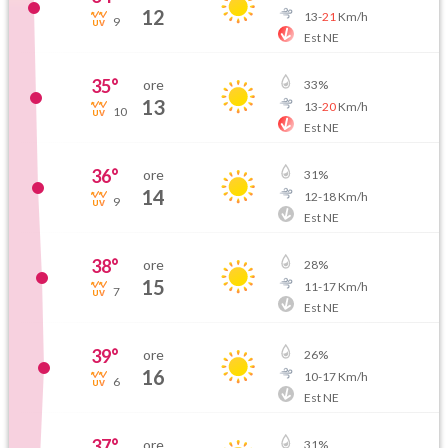
12
13
-
21
Km/h
9
Est NE
35
°
ore
33
%
13
13
-
20
Km/h
10
Est NE
36
°
ore
31
%
14
12
-
18
Km/h
9
Est NE
38
°
ore
28
%
15
11
-
17
Km/h
7
Est NE
39
°
ore
26
%
16
10
-
17
Km/h
6
Est NE
37
°
ore
31
%