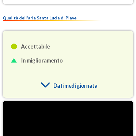
Qualità dell'aria Santa Lucia di Piave
Accettabile
In miglioramento
Dati medi giornata
O3
73.3
(Ozono)
NO2
5.2
(Diossido di azoto)