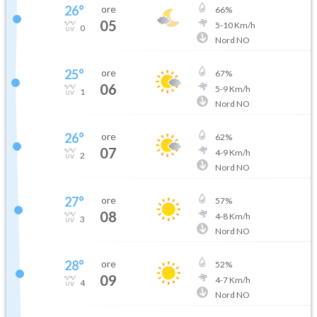
26
°
ore
66
%
05
5
-
10
Km/h
0
Nord NO
25
°
ore
67
%
06
5
-
9
Km/h
1
Nord NO
26
°
ore
62
%
07
4
-
9
Km/h
2
Nord NO
27
°
ore
57
%
08
4
-
8
Km/h
3
Nord NO
28
°
ore
52
%
09
4
-
7
Km/h
4
Nord NO