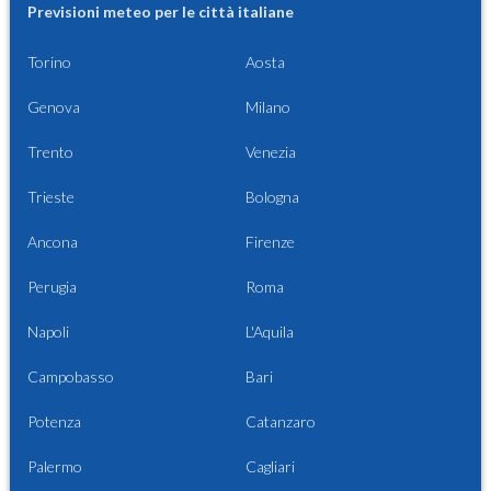
Previsioni meteo per le città italiane
Torino
Aosta
Genova
Milano
Trento
Venezia
Trieste
Bologna
Ancona
Firenze
Perugia
Roma
Napoli
L'Aquila
Campobasso
Bari
Potenza
Catanzaro
Palermo
Cagliari