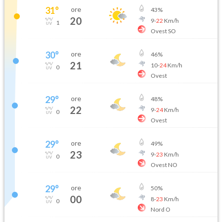
31
°
ore
43
%
20
9
-
22
Km/h
1
Ovest SO
30
°
ore
46
%
21
10
-
24
Km/h
0
Ovest
29
°
ore
48
%
22
9
-
24
Km/h
0
Ovest
29
°
ore
49
%
23
9
-
23
Km/h
0
Ovest NO
29
°
ore
50
%
00
8
-
23
Km/h
0
Nord O