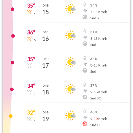
35
°
ore
34
%
15
7
-
11
Km/h
7
Sud SE
36
°
ore
31
%
16
8
-
13
Km/h
6
Sud
35
°
ore
34
%
17
8
-
15
Km/h
4
Sud
34
°
ore
37
%
18
9
-
18
Km/h
3
Sud SO
32
°
ore
40
%
19
9
-
20
Km/h
2
Sud O