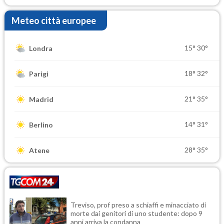
Meteo città europee
15°
30°
Londra
18°
32°
Parigi
21°
35°
Madrid
14°
31°
Berlino
28°
35°
Atene
Treviso, prof preso a schiaffi e minacciato di
morte dai genitori di uno studente: dopo 9
anni arriva la condanna