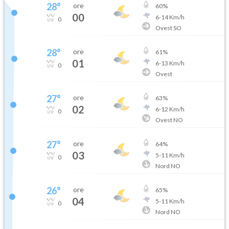
28
°
ore
60
%
00
6
-
14
Km/h
0
Ovest SO
28
°
ore
61
%
01
6
-
13
Km/h
0
Ovest
27
°
ore
63
%
02
6
-
12
Km/h
0
Ovest NO
27
°
ore
64
%
03
5
-
11
Km/h
0
Nord NO
26
°
ore
65
%
04
5
-
11
Km/h
0
Nord NO