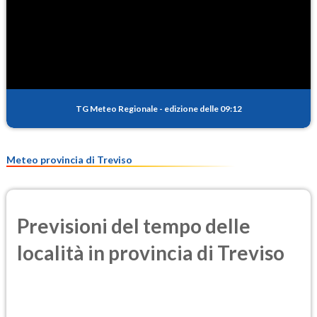
SO2
0.3
(Anidride solforosa)
PM10
13.8
(Materia particolata)
TG Meteo Regionale
-
edizione delle 09:12
PM25
9.0
(Materia particolata)
Meteo provincia di Treviso
Previsioni del tempo delle
località in provincia di Treviso