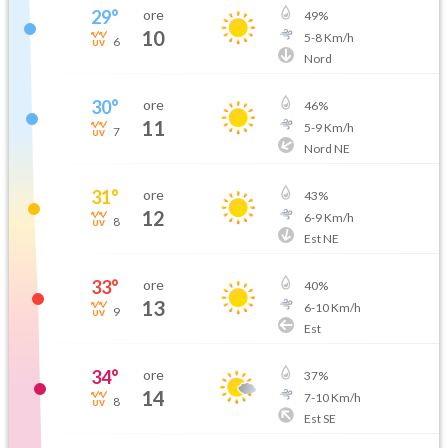
29
°
ore
49
%
10
5
-
8
Km/h
6
Nord
30
°
ore
46
%
11
5
-
9
Km/h
7
Nord NE
31
°
ore
43
%
12
6
-
9
Km/h
8
Est NE
33
°
ore
40
%
13
6
-
10
Km/h
9
Est
34
°
ore
37
%
14
7
-
10
Km/h
8
Est SE