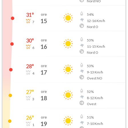
Nord NO
31
°
ore
54
%
15
12
-
16
Km/h
7
Nord O
30
°
ore
53
%
16
11
-
15
Km/h
6
Nord O
28
°
ore
53
%
17
9
-
13
Km/h
4
Ovest NO
27
°
ore
52
%
18
8
-
12
Km/h
3
Ovest
26
°
ore
51
%
19
7
-
10
Km/h
1