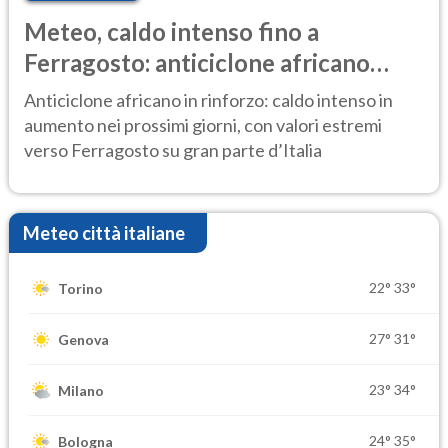
Meteo, caldo intenso fino a
Ferragosto: anticiclone africano
ancora protagonista
Anticiclone africano in rinforzo: caldo intenso in
aumento nei prossimi giorni, con valori estremi
verso Ferragosto su gran parte d’Italia
Meteo città italiane
22°
33°
Torino
27°
31°
Genova
23°
34°
Milano
24°
35°
Bologna