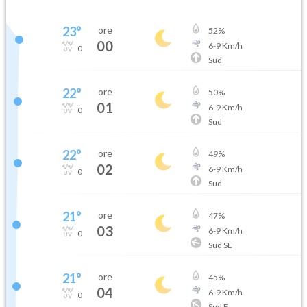
23
°
ore
52
%
00
6
-
9
Km/h
0
Sud
22
°
ore
50
%
01
6
-
9
Km/h
0
Sud
22
°
ore
49
%
02
6
-
9
Km/h
0
Sud
21
°
ore
47
%
03
6
-
9
Km/h
0
Sud SE
21
°
ore
45
%
04
6
-
9
Km/h
0
Sud E