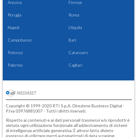
Ancona
Firenze
Perugia
Roma
Napoli
L'Aquila
Campobasso
Bari
Potenza
Catanzaro
Palermo
Cagliari
Copyright © 1999-2020 RTI S.p.A. Direzione Business Digital -
P.Iva 03976881007 - Tutti i diritti riservati.
Rispetto ai contenuti e ai dati personali trasmessi e/o riprodotti è
vietata ogni utilizzazione funzionale all'addestramento di sistemi
di intelligenza artificiale generativa. È altresì fatto divieto
espresso di utilizzare mezzi automatizzati di data scraping.