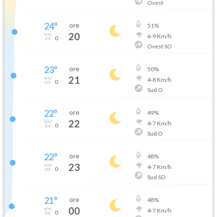
Ovest
24
°
ore
51
%
20
6
-
9
Km/h
0
Ovest SO
23
°
ore
50
%
21
4
-
8
Km/h
0
Sud O
22
°
ore
49
%
22
4
-
7
Km/h
0
Sud O
22
°
ore
48
%
23
4
-
7
Km/h
0
Sud SO
21
°
ore
48
%
00
4
-
7
Km/h
0