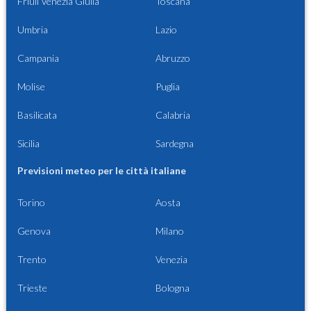
Friuli Venezia Giulia
Toscana
Umbria
Lazio
Campania
Abruzzo
Molise
Puglia
Basilicata
Calabria
Sicilia
Sardegna
Previsioni meteo per le città italiane
Torino
Aosta
Genova
Milano
Trento
Venezia
Trieste
Bologna