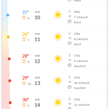
Nord
25
°
ore
49
%
10
7
-
13
Km/h
6
Nord
26
°
ore
50
%
11
8
-
14
Km/h
7
Nord
28
°
ore
51
%
12
9
-
14
Km/h
9
Nord NO
29
°
ore
52
%
13
10
-
15
Km/h
10
Nord NO
30
°
ore
53
%
14
11
-
16
Km/h
9