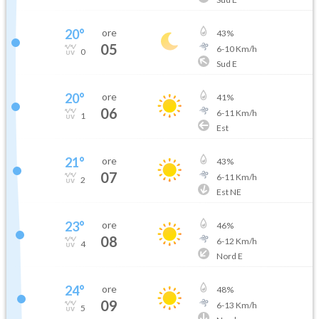
20
°
ore
43
%
05
6
-
10
Km/h
0
Sud E
20
°
ore
41
%
06
6
-
11
Km/h
1
Est
21
°
ore
43
%
07
6
-
11
Km/h
2
Est NE
23
°
ore
46
%
08
6
-
12
Km/h
4
Nord E
24
°
ore
48
%
09
6
-
13
Km/h
5