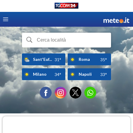
Sant'Euf...
Roma
31°
35°
Milano
Napoli
34°
33°