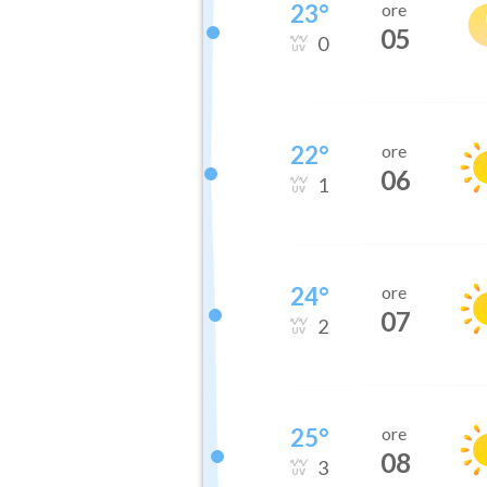
23
°
ore
05
0
22
°
ore
06
1
24
°
ore
07
2
25
°
ore
08
3