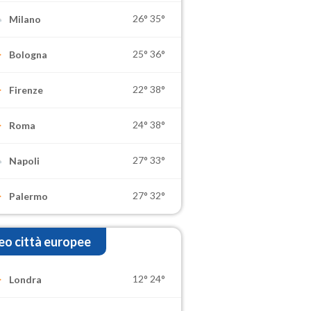
26°
35°
Milano
25°
36°
Bologna
22°
38°
Firenze
24°
38°
Roma
27°
33°
Napoli
27°
32°
Palermo
o città europee
12°
24°
Londra