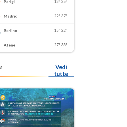
13°
25°
Parigi
22°
37°
Madrid
15°
22°
Berlino
27°
33°
Atene
e
Vedi
tutte