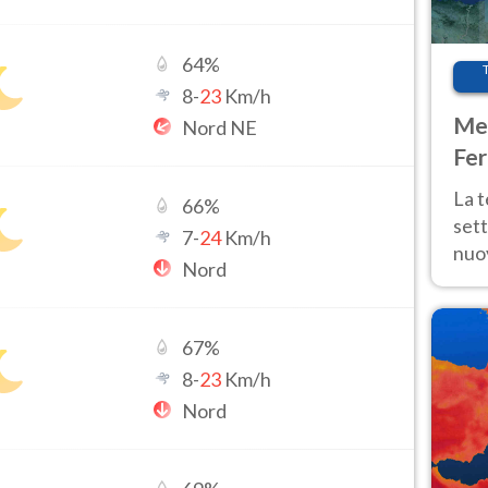
64
%
8
-
23
Km/h
Met
Nord NE
Fer
int
La 
66
%
sett
7
-
24
Km/h
nuov
Nord
11 e
anc
67
%
8
-
23
Km/h
Nord