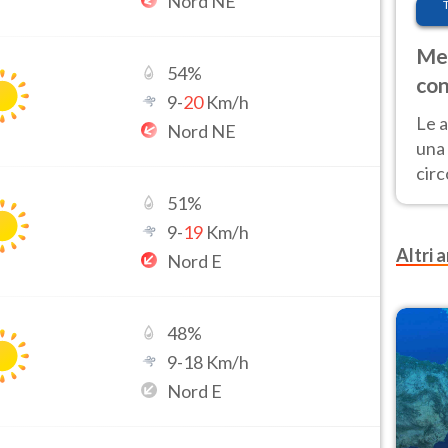
Nord NE
Met
54
%
con
9
-
20
Km/h
Le a
Nord NE
una 
cir
del 
51
%
gior
9
-
19
Km/h
Fer
Altri a
Nord E
48
%
9
-
18
Km/h
Nord E