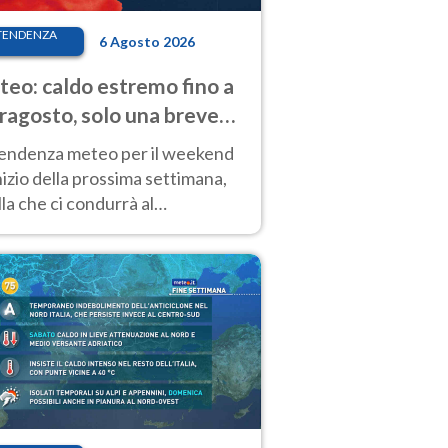
TENDENZA
6 Agosto 2026
eo: caldo estremo fino a
ragosto, solo una breve
sa. Ecco dove
tendenza meteo per il weekend
inizio della prossima settimana,
la che ci condurrà al
ragosto, vede ancora
perature molto elevate