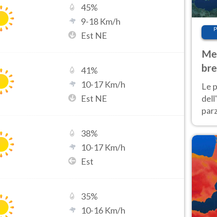
45
%
9
-
18
Km/h
P
Est NE
Met
bre
41
%
Nor
10
-
17
Km/h
Le p
Est NE
dell
parz
al 
38
%
40 g
10
-
17
Km/h
Est
35
%
10
-
16
Km/h