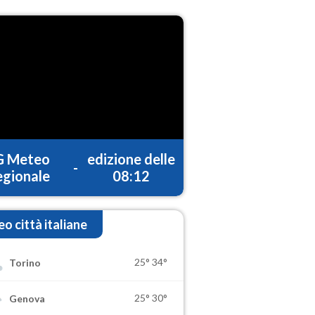
G Meteo
edizione delle
-
gionale
08:12
o città italiane
25°
34°
Torino
25°
30°
Genova