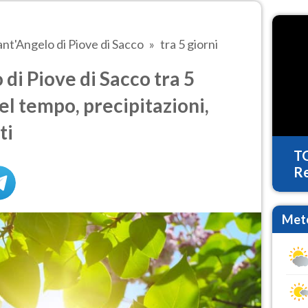
ant'Angelo di Piove di Sacco
tra 5 giorni
di Piove di Sacco tra 5
del tempo, precipitazioni,
ti
T
Re
Mete