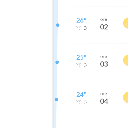
26
°
ore
02
0
25
°
ore
03
0
24
°
ore
04
0