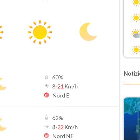
Notizi
60
%
8
-
21
Km/h
Nord E
62
%
8
-
22
Km/h
Nord NE