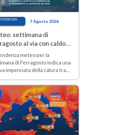
TENDENZA
7 Agosto 2026
eo: settimana di
ragosto al via con caldo
enso e qualche temporale
tendenza meteo per la
imana di Ferragosto indica una
a impennata della calura tra
 14 agosto, con nuovi rialzi
he al Nord.