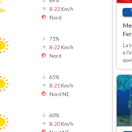
69
%
8
-
22
Km/h
Nord
Met
Fer
71
%
pau
La 
8
-
22
Km/h
e l'
Nord
quel
Fer
tem
65
%
8
-
21
Km/h
Nord NE
60
%
8
-
20
Km/h