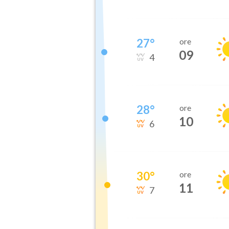
27
°
ore
09
4
28
°
ore
10
6
30
°
ore
11
7