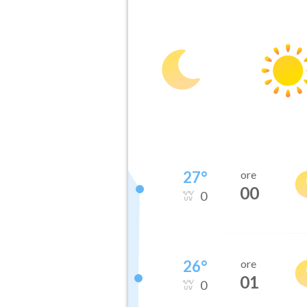
27
°
ore
00
0
26
°
ore
01
0