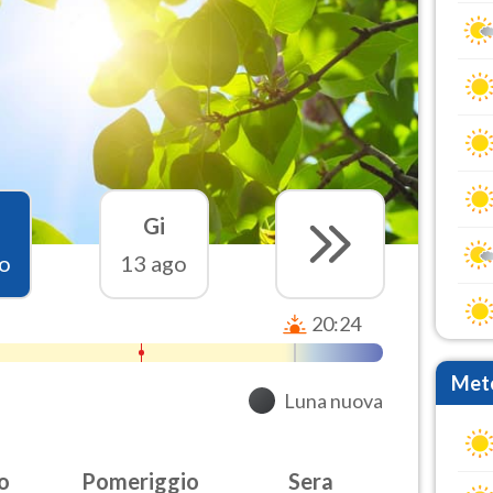
Gi
o
13 ago
20:24
Mete
Luna nuova
o
Pomeriggio
Sera