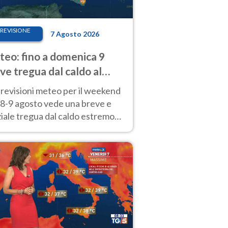
REVISIONE
7 Agosto 2026
eo: fino a domenica 9
ve tregua dal caldo al
d! Altrove calura e afa
revisioni meteo per il weekend
'8-9 agosto vede una breve e
iale tregua dal caldo estremo
Nord mentre altrove persistono
radi.