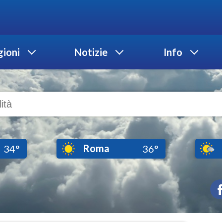
ioni
Notizie
Info
Roma
34°
36°