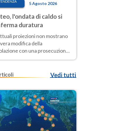
TENDENZA
5 Agosto 2026
eo, l'ondata di caldo si
ferma duratura
ttuali proiezioni non mostrano
vera modifica della
colazione con una prosecuzione
caldo fuori scala per molti
ni, compresa la settimana di
ragosto
rticoli
Vedi tutti