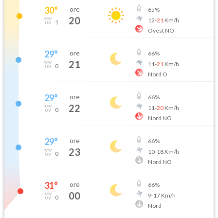
30
°
ore
65
%
20
12
-
21
Km/h
1
Ovest NO
29
°
ore
66
%
21
11
-
21
Km/h
0
Nord O
29
°
ore
66
%
22
11
-
20
Km/h
0
Nord NO
29
°
ore
66
%
23
10
-
18
Km/h
0
Nord NO
31
°
ore
66
%
00
9
-
17
Km/h
0
Nord