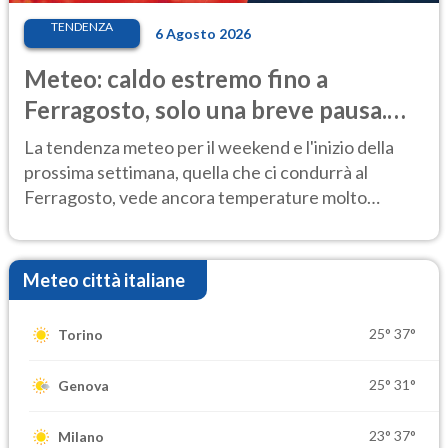
TENDENZA
6 Agosto 2026
Meteo: caldo estremo fino a
Ferragosto, solo una breve pausa.
Ecco dove
La tendenza meteo per il weekend e l'inizio della
prossima settimana, quella che ci condurrà al
Ferragosto, vede ancora temperature molto
elevate
Meteo città italiane
25°
37°
Torino
25°
31°
Genova
23°
37°
Milano