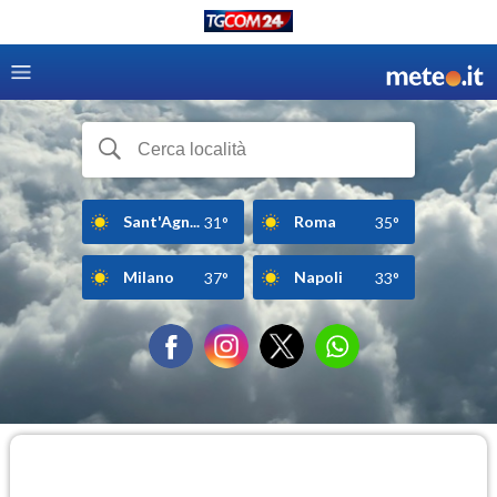
Sant'Agn...
Roma
31°
35°
Milano
Napoli
37°
33°