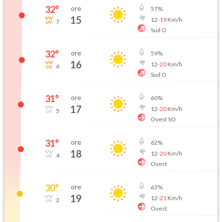
32
°
ore
57
%
15
12
-
19
Km/h
7
Sud O
32
°
ore
59
%
16
12
-
20
Km/h
6
Sud O
31
°
ore
60
%
17
12
-
20
Km/h
5
Ovest SO
31
°
ore
62
%
18
12
-
20
Km/h
4
Ovest
30
°
ore
63
%
19
12
-
21
Km/h
2
Ovest