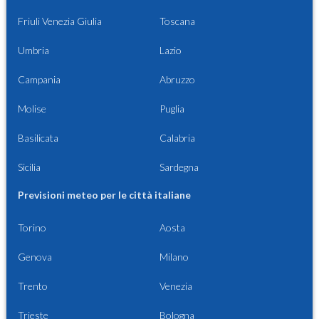
Friuli Venezia Giulia
Toscana
Umbria
Lazio
Campania
Abruzzo
Molise
Puglia
Basilicata
Calabria
Sicilia
Sardegna
Previsioni meteo per le città italiane
Torino
Aosta
Genova
Milano
Trento
Venezia
Trieste
Bologna