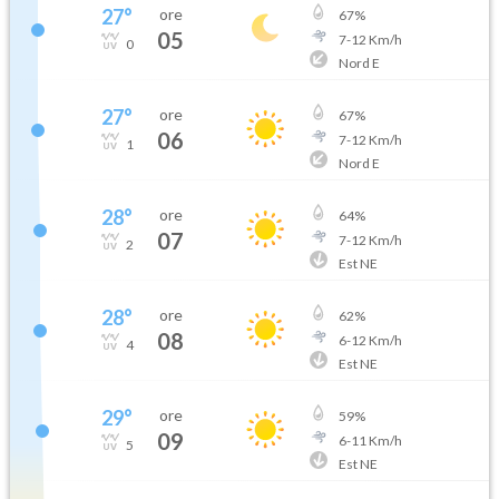
27
°
ore
67
%
05
7
-
12
Km/h
0
Nord E
27
°
ore
67
%
06
7
-
12
Km/h
1
Nord E
28
°
ore
64
%
07
7
-
12
Km/h
2
Est NE
28
°
ore
62
%
08
6
-
12
Km/h
4
Est NE
29
°
ore
59
%
09
6
-
11
Km/h
5
Est NE