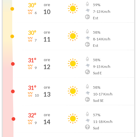
30
°
ore
59
%
10
7
-
13
Km/h
6
Est
30
°
ore
58
%
11
8
-
14
Km/h
7
Est
31
°
ore
58
%
12
9
-
15
Km/h
9
Sud E
31
°
ore
58
%
13
10
-
17
Km/h
10
Sud SE
32
°
ore
57
%
14
11
-
18
Km/h
9
Sud