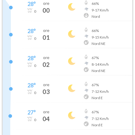
28
°
ore
66
%
00
9
-
17
Km/h
0
Nord
28
°
ore
66
%
01
9
-
15
Km/h
0
Nord NE
28
°
ore
67
%
02
8
-
14
Km/h
0
Nord NE
28
°
ore
67
%
03
7
-
12
Km/h
0
Nord E
27
°
ore
67
%
04
7
-
12
Km/h
0
Nord E