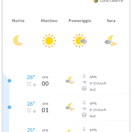
Luna calante
Notte
Mattino
Pomeriggio
Sera
26
°
ore
68
%
00
9
-
15
Km/h
0
Sud
26
°
ore
69
%
01
8
-
15
Km/h
0
Sud
25
°
ore
69
%