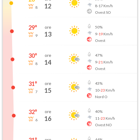
12
8
-
17
Km/h
8
Ovest SO
29
°
ore
50
%
13
9
-
19
Km/h
9
Ovest
30
°
ore
47
%
14
9
-
21
Km/h
8
Ovest
31
°
ore
43
%
15
10
-
23
Km/h
7
Nord O
32
°
ore
40
%
16
11
-
23
Km/h
6
Ovest NO
ore
44
%