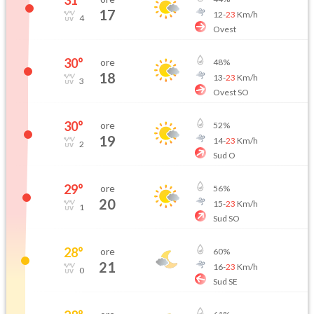
31
°
17
12
-
23
Km/h
4
Ovest
30
°
ore
48
%
18
13
-
23
Km/h
3
Ovest SO
30
°
ore
52
%
19
14
-
23
Km/h
2
Sud O
29
°
ore
56
%
20
15
-
23
Km/h
1
Sud SO
28
°
ore
60
%
21
16
-
23
Km/h
0
Sud SE