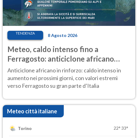
TENDENZA
8 Agosto 2026
Meteo, caldo intenso fino a
Ferragosto: anticiclone africano
ancora protagonista
Anticiclone africano in rinforzo: caldo intenso in
aumento nei prossimi giorni, con valori estremi
verso Ferragosto su gran parte d’Italia
Meteo città italiane
22°
33°
Torino