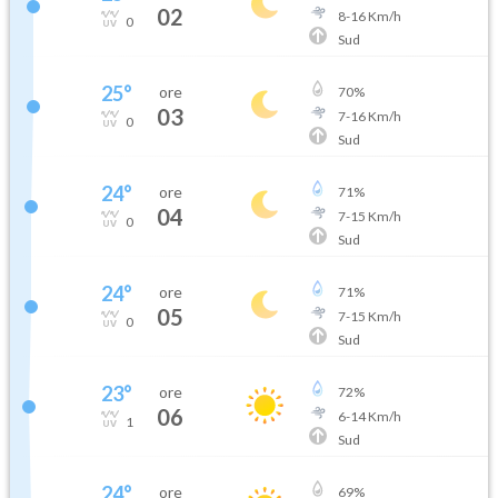
02
8
-
16
Km/h
0
Sud
25
°
ore
70
%
03
7
-
16
Km/h
0
Sud
24
°
ore
71
%
04
7
-
15
Km/h
0
Sud
24
°
ore
71
%
05
7
-
15
Km/h
0
Sud
23
°
ore
72
%
06
6
-
14
Km/h
1
Sud
24
°
ore
69
%