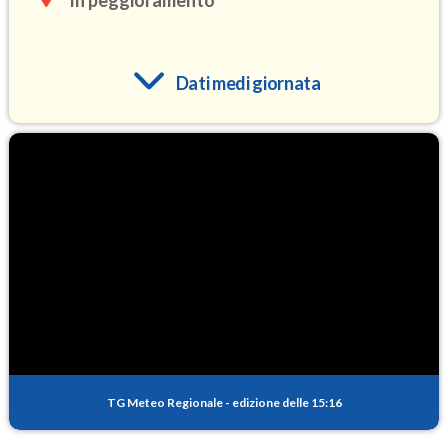
In peggioramento
Dati medi giornata
O3
102.5
(Ozono)
NO2
2.5
(Diossido di azoto)
SO2
0.5
(Anidride solforosa)
PM10
15.0
(Materia particolata)
TG Meteo Regionale
-
edizione delle 15:16
PM25