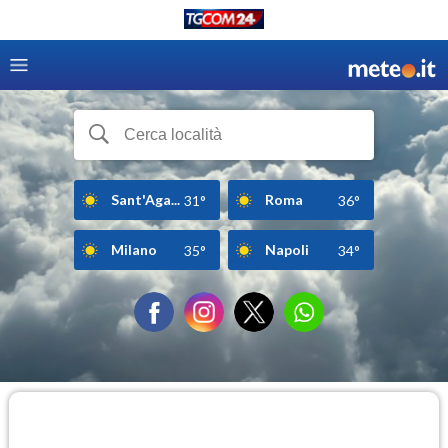
Sant'Aga...
Roma
31°
36°
Milano
Napoli
35°
34°