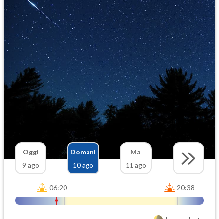
Oggi
Domani
Ma
9 ago
10 ago
11 ago
06:20
20:38