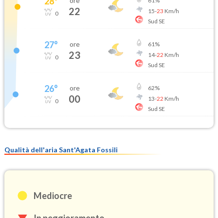
28
°
ore
61
%
22
15
-
23
Km/h
0
Sud SE
27
°
ore
61
%
23
14
-
22
Km/h
0
Sud SE
26
°
ore
62
%
00
13
-
22
Km/h
0
Sud SE
Qualità dell'aria Sant'Agata Fossili
Mediocre