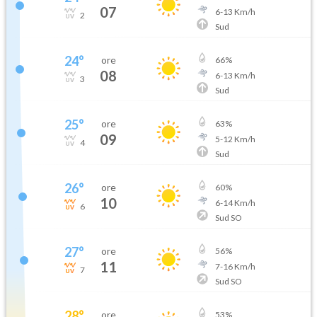
07
6
-
13
Km/h
2
Sud
24
°
ore
66
%
08
6
-
13
Km/h
3
Sud
25
°
ore
63
%
09
5
-
12
Km/h
4
Sud
26
°
ore
60
%
10
6
-
14
Km/h
6
Sud SO
27
°
ore
56
%
11
7
-
16
Km/h
7
Sud SO
28
°
ore
53
%