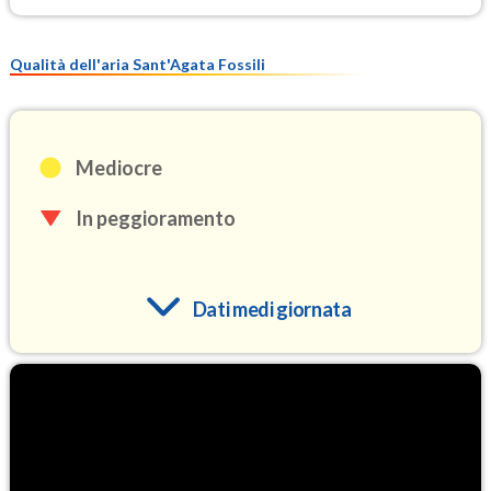
Qualità dell'aria Sant'Agata Fossili
Mediocre
In peggioramento
Dati medi giornata
O3
102.5
(Ozono)
NO2
2.5
(Diossido di azoto)