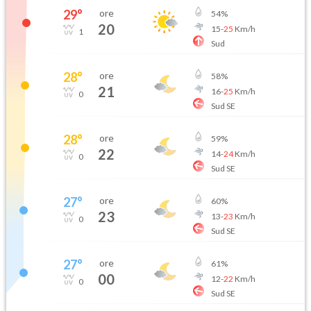
29
°
ore
54
%
20
15
-
25
Km/h
1
Sud
28
°
ore
58
%
21
16
-
25
Km/h
0
Sud SE
28
°
ore
59
%
22
14
-
24
Km/h
0
Sud SE
27
°
ore
60
%
23
13
-
23
Km/h
0
Sud SE
27
°
ore
61
%
00
12
-
22
Km/h
0
Sud SE