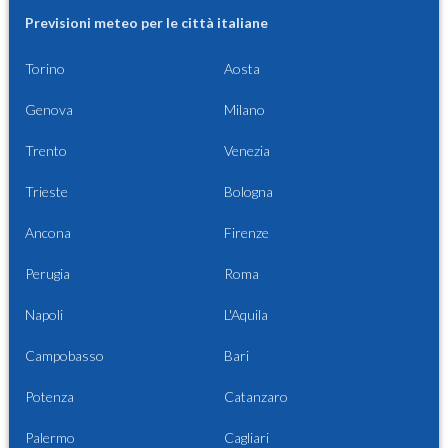
Previsioni meteo per le città italiane
Torino
Aosta
Genova
Milano
Trento
Venezia
Trieste
Bologna
Ancona
Firenze
Perugia
Roma
Napoli
L'Aquila
Campobasso
Bari
Potenza
Catanzaro
Palermo
Cagliari