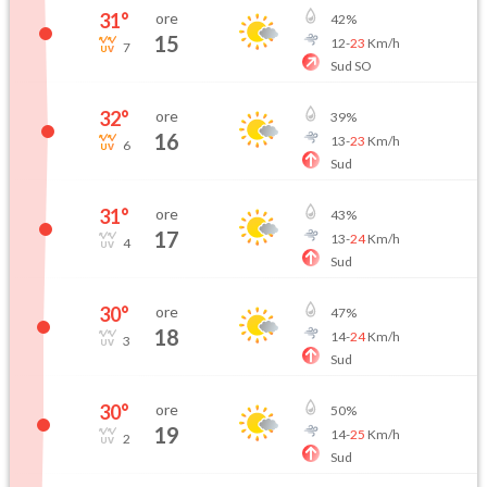
31
°
ore
42
%
15
12
-
23
Km/h
7
Sud SO
32
°
ore
39
%
16
13
-
23
Km/h
6
Sud
31
°
ore
43
%
17
13
-
24
Km/h
4
Sud
30
°
ore
47
%
18
14
-
24
Km/h
3
Sud
30
°
ore
50
%
19
14
-
25
Km/h
2
Sud