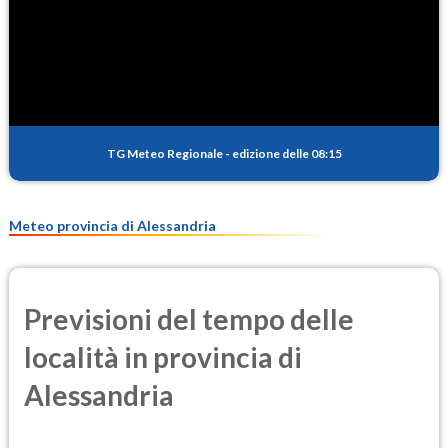
SO2
0.5
(Anidride solforosa)
PM10
15.0
(Materia particolata)
TG Meteo Regionale
-
edizione delle 08:15
PM25
10.0
(Materia particolata)
Meteo provincia di Alessandria
Previsioni del tempo delle
località in provincia di
Alessandria