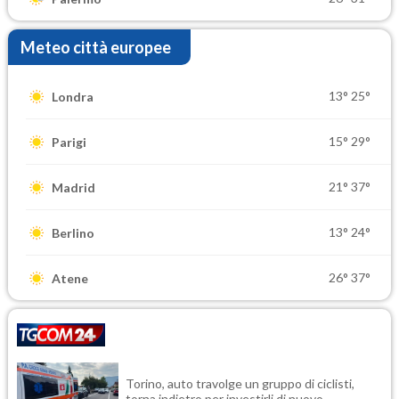
Meteo città europee
13°
25°
Londra
15°
29°
Parigi
21°
37°
Madrid
13°
24°
Berlino
26°
37°
Atene
Torino, auto travolge un gruppo di ciclisti,
torna indietro per investirli di nuovo