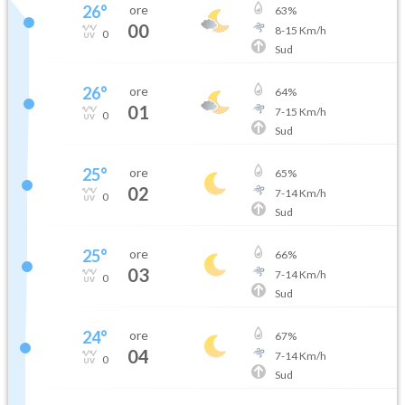
26
°
ore
63
%
00
8
-
15
Km/h
0
Sud
26
°
ore
64
%
01
7
-
15
Km/h
0
Sud
25
°
ore
65
%
02
7
-
14
Km/h
0
Sud
25
°
ore
66
%
03
7
-
14
Km/h
0
Sud
24
°
ore
67
%
04
7
-
14
Km/h
0
Sud