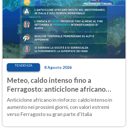
TENDENZA
8 Agosto 2026
Meteo, caldo intenso fino a
Ferragosto: anticiclone africano
ancora protagonista
Anticiclone africano in rinforzo: caldo intenso in
aumento nei prossimi giorni, con valori estremi
verso Ferragosto su gran parte d’Italia