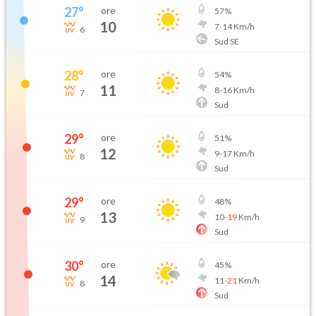
27
°
ore
57
%
10
7
-
14
Km/h
6
Sud SE
28
°
ore
54
%
11
8
-
16
Km/h
7
Sud
29
°
ore
51
%
12
9
-
17
Km/h
8
Sud
29
°
ore
48
%
13
10
-
19
Km/h
9
Sud
30
°
ore
45
%
14
11
-
21
Km/h
8
Sud