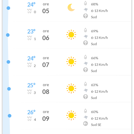
24
°
ore
68
%
05
6
-
13
Km/h
0
Sud
23
°
ore
69
%
06
6
-
13
Km/h
1
Sud
24
°
ore
66
%
07
6
-
13
Km/h
2
Sud
25
°
ore
63
%
08
6
-
12
Km/h
3
Sud
26
°
ore
60
%
09
6
-
12
Km/h
4
Sud SE