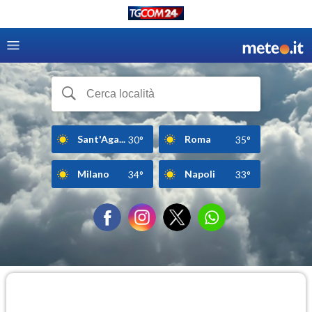
Sant'Aga...
Roma
30°
35°
Milano
Napoli
34°
33°