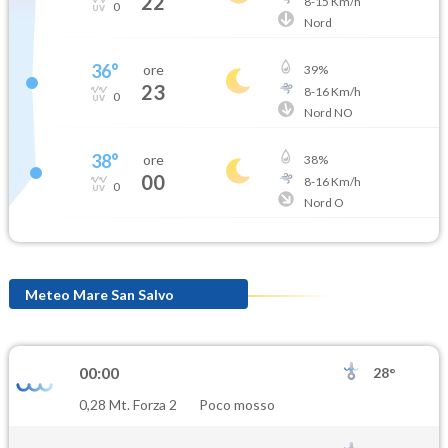
22
8
-
15
Km/h
0
Nord
36
°
ore
39
%
23
8
-
16
Km/h
0
Nord NO
38
°
ore
38
%
00
8
-
16
Km/h
0
Nord O
Meteo Mare San Salvo
00:00
28°
0,28 Mt. Forza 2
Poco mosso