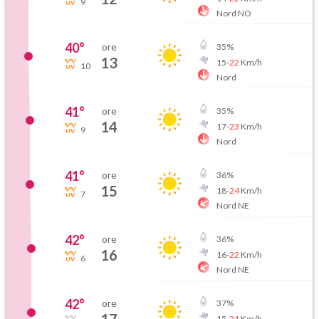
9
Nord NO
40
°
ore
35
%
13
15
-
22
Km/h
10
Nord
41
°
ore
35
%
14
17
-
23
Km/h
9
Nord
41
°
ore
36
%
15
18
-
24
Km/h
7
Nord NE
42
°
ore
36
%
16
16
-
22
Km/h
6
Nord NE
42
°
ore
37
%
15
-
21
Km/h