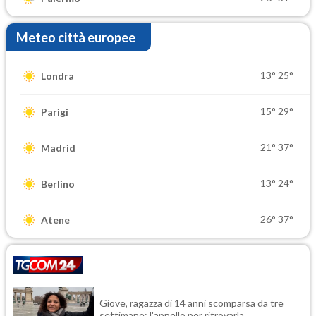
Meteo città europee
13°
25°
Londra
15°
29°
Parigi
21°
37°
Madrid
13°
24°
Berlino
26°
37°
Atene
Giove, ragazza di 14 anni scomparsa da tre
settimane: l'appello per ritrovarla