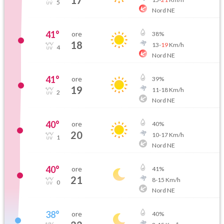
17
5
Nord NE
41
°
ore
38
%
18
13
-
19
Km/h
4
Nord NE
41
°
ore
39
%
19
11
-
18
Km/h
2
Nord NE
40
°
ore
40
%
20
10
-
17
Km/h
1
Nord NE
40
°
ore
41
%
21
8
-
15
Km/h
0
Nord NE
38
°
ore
40
%