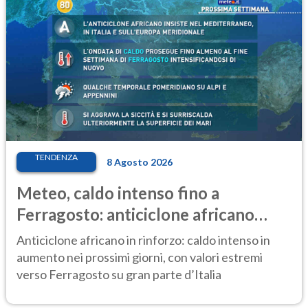
TENDENZA
8 Agosto 2026
Meteo, caldo intenso fino a
Ferragosto: anticiclone africano
ancora protagonista
Anticiclone africano in rinforzo: caldo intenso in
aumento nei prossimi giorni, con valori estremi
verso Ferragosto su gran parte d’Italia