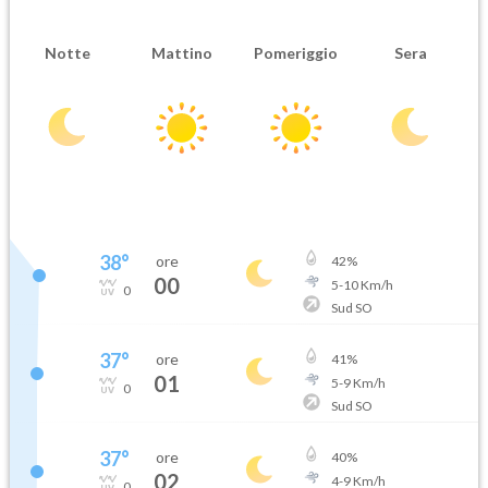
Notte
Mattino
Pomeriggio
Sera
38
°
ore
42
%
00
5
-
10
Km/h
0
Sud SO
37
°
ore
41
%
01
5
-
9
Km/h
0
Sud SO
37
°
ore
40
%
02
4
-
9
Km/h
0