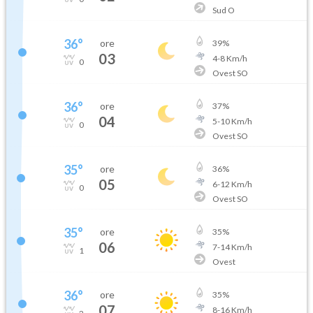
Sud O
36
°
ore
39
%
03
4
-
8
Km/h
0
Ovest SO
36
°
ore
37
%
04
5
-
10
Km/h
0
Ovest SO
35
°
ore
36
%
05
6
-
12
Km/h
0
Ovest SO
35
°
ore
35
%
06
7
-
14
Km/h
1
Ovest
36
°
ore
35
%
07
8
-
16
Km/h