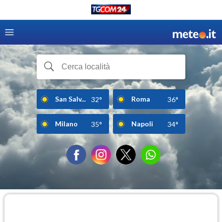
San Salv...
Roma
32°
36°
Milano
Napoli
35°
34°