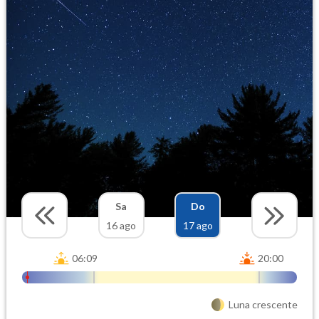
Sa
Do
16 ago
17 ago
06:09
20:00
Luna crescente