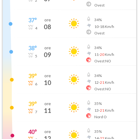
2
Ovest
37
°
ore
34
%
08
10
-
18
Km/h
4
Ovest
38
°
ore
34
%
09
11
-
20
Km/h
5
Ovest NO
39
°
ore
34
%
10
12
-
21
Km/h
6
Ovest NO
39
°
ore
35
%
11
13
-
21
Km/h
7
Nord O
40
°
ore
35
%
12
14
-
22
Km/h