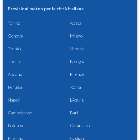
Previsioni meteo per le città italiane
Torino
Aosta
Genova
Milano
Trento
Venezia
Trieste
Bologna
Ancona
Firenze
Perugia
Roma
Napoli
L'Aquila
Campobasso
Bari
Potenza
Catanzaro
Palermo
Cagliari