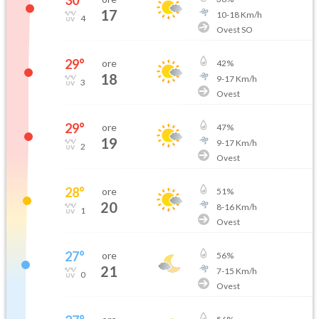
30
°
17
10
-
18
Km/h
4
Ovest SO
29
°
ore
42
%
18
9
-
17
Km/h
3
Ovest
29
°
ore
47
%
19
9
-
17
Km/h
2
Ovest
28
°
ore
51
%
20
8
-
16
Km/h
1
Ovest
27
°
ore
56
%
21
7
-
15
Km/h
0
Ovest