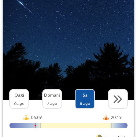
Oggi
Domani
Sa
6 ago
7 ago
8 ago
06:09
20:19