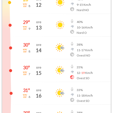
12
9
-
15
Km/h
8
Nord NO
29
°
ore
40
%
13
10
-
16
Km/h
9
Nord O
30
°
ore
38
%
14
11
-
17
Km/h
8
Ovest NO
30
°
ore
35
%
15
12
-
19
Km/h
7
Ovest SO
31
°
ore
33
%
16
11
-
18
Km/h
6
Ovest SO
ore
38
%