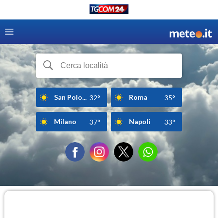
San Polo...
Roma
32°
35°
Milano
Napoli
37°
33°