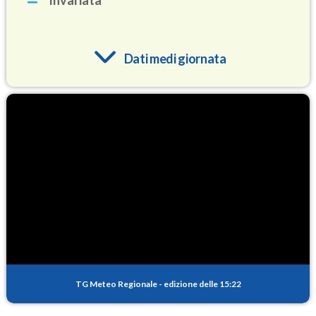
Invariata
Dati medi giornata
O3
88.9
(Ozono)
NO2
3.1
(Diossido di azoto)
SO2
0.2
(Anidride solforosa)
PM10
14.1
(Materia particolata)
TG Meteo Regionale
-
edizione delle 15:22
PM25