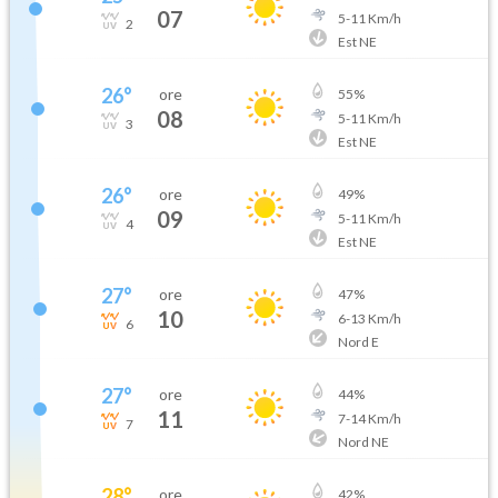
07
5
-
11
Km/h
2
Est NE
26
°
ore
55
%
08
5
-
11
Km/h
3
Est NE
26
°
ore
49
%
09
5
-
11
Km/h
4
Est NE
27
°
ore
47
%
10
6
-
13
Km/h
6
Nord E
27
°
ore
44
%
11
7
-
14
Km/h
7
Nord NE
28
°
ore
42
%