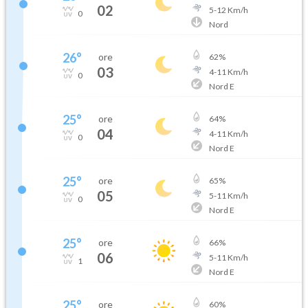
02
5
-
12
Km/h
0
Nord
26
°
ore
62
%
03
4
-
11
Km/h
0
Nord E
25
°
ore
64
%
04
4
-
11
Km/h
0
Nord E
25
°
ore
65
%
05
5
-
11
Km/h
0
Nord E
25
°
ore
66
%
06
5
-
11
Km/h
1
Nord E
25
°
ore
60
%