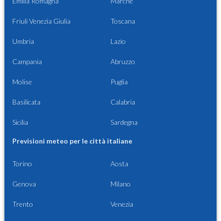
Emilia Romagna
Marche
Friuli Venezia Giulia
Toscana
Umbria
Lazio
Campania
Abruzzo
Molise
Puglia
Basilicata
Calabria
Sicilia
Sardegna
Previsioni meteo per le città italiane
Torino
Aosta
Genova
Milano
Trento
Venezia