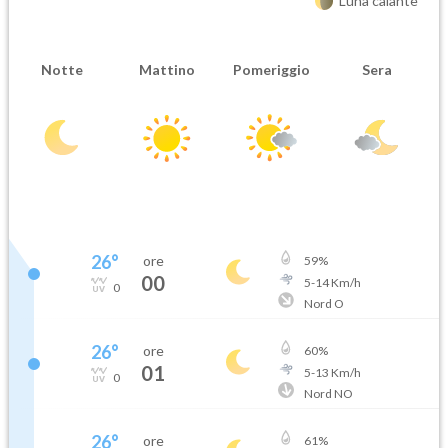
Luna calante
Notte
Mattino
Pomeriggio
Sera
26
°
ore
59
%
00
5
-
14
Km/h
0
Nord O
26
°
ore
60
%
01
5
-
13
Km/h
0
Nord NO
26
°
ore
61
%