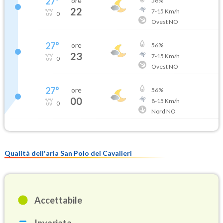
27
°
ore
56
%
22
7
-
15
Km/h
0
Ovest NO
27
°
ore
56
%
23
7
-
15
Km/h
0
Ovest NO
27
°
ore
56
%
00
8
-
15
Km/h
0
Nord NO
Qualità dell'aria San Polo dei Cavalieri
Accettabile