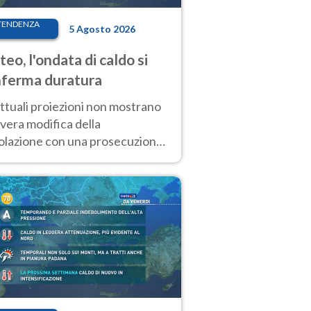
TENDENZA
5 Agosto 2026
eo, l'ondata di caldo si
ferma duratura
ttuali proiezioni non mostrano
vera modifica della
colazione con una prosecuzione
caldo fuori scala per molti
ni, compresa la settimana di
ragosto