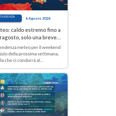
TENDENZA
6 Agosto 2026
eo: caldo estremo fino a
ragosto, solo una breve
sa. Ecco dove
tendenza meteo per il weekend
inizio della prossima settimana,
la che ci condurrà al
ragosto, vede ancora
perature molto elevate