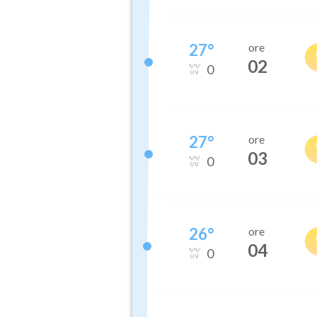
27
°
ore
02
0
27
°
ore
03
0
26
°
ore
04
0