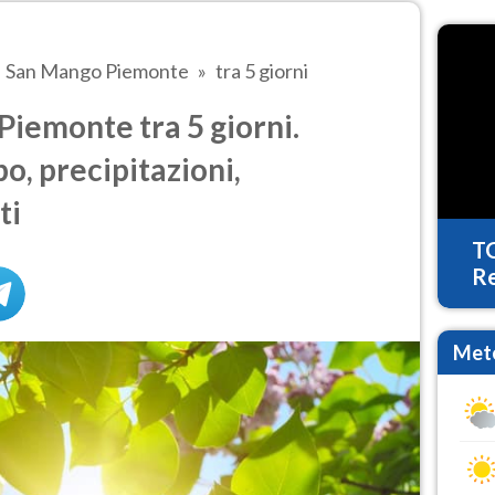
San Mango Piemonte
tra 5 giorni
iemonte tra 5 giorni.
o, precipitazioni,
ti
T
Re
Mete