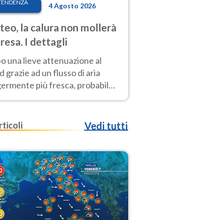
TENDENZA
4 Agosto 2026
eo, la calura non mollerà
presa. I dettagli
o una lieve attenuazione al
 grazie ad un flusso di aria
germente più fresca, probabile
o rinforzo dell’anticiclone
icano entro Ferragosto
rticoli
Vedi tutti