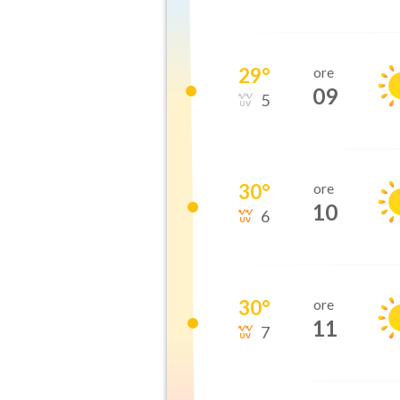
29
°
ore
09
5
30
°
ore
10
6
30
°
ore
11
7