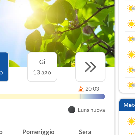
Gi
o
13 ago
20:03
Mete
Luna nuova
o
Pomeriggio
Sera