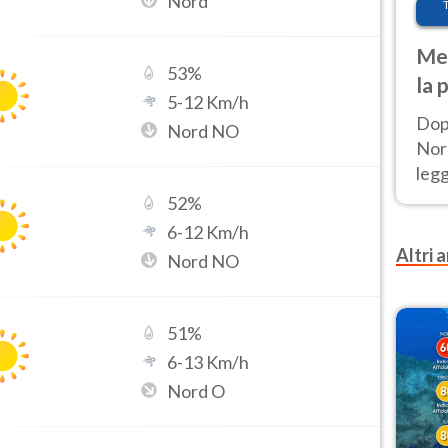
Nord
Met
53
%
la 
5
-
12
Km/h
Dop
Nord NO
Nord
leg
nuov
52
%
afr
6
-
12
Km/h
Altri a
Nord NO
51
%
6
-
13
Km/h
Nord O