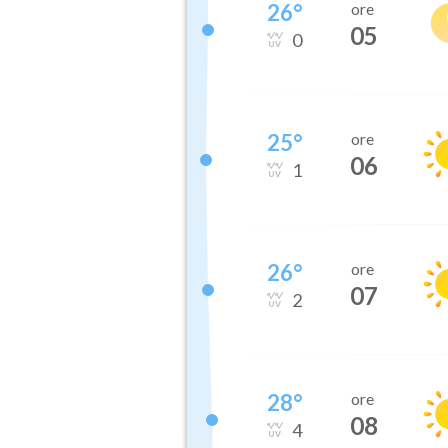
26
°
ore
05
0
25
°
ore
06
1
26
°
ore
07
2
28
°
ore
08
4