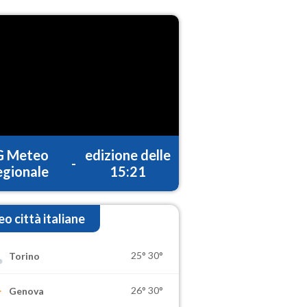
G Meteo
edizione delle
-
gionale
15:21
o città italiane
25°
30°
Torino
26°
30°
Genova