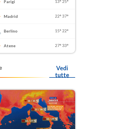
13°
25°
Parigi
22°
37°
Madrid
15°
22°
Berlino
27°
33°
Atene
e
Vedi
tutte