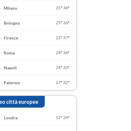
25°
34°
Milano
25°
36°
Bologna
22°
37°
Firenze
24°
36°
Roma
26°
33°
Napoli
27°
32°
Palermo
o città europee
12°
24°
Londra