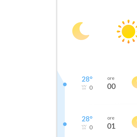
28
°
ore
00
0
28
°
ore
01
0