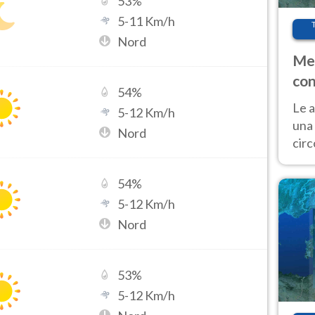
53
%
5
-
11
Km/h
Nord
Met
con
54
%
Le a
5
-
12
Km/h
una 
Nord
cir
del 
gior
54
%
Fer
5
-
12
Km/h
Nord
53
%
5
-
12
Km/h