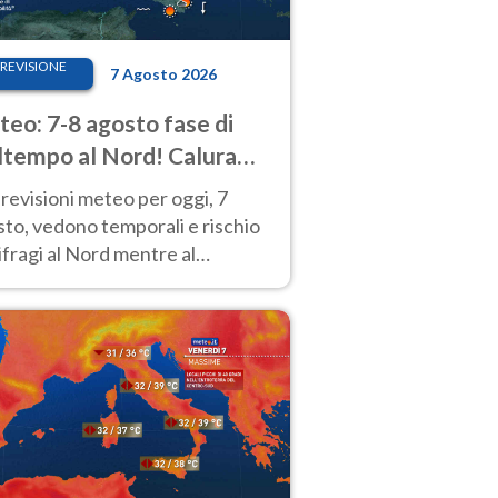
REVISIONE
7 Agosto 2026
eo: 7-8 agosto fase di
tempo al Nord! Calura
o a Ferragosto
revisioni meteo per oggi, 7
to, vedono temporali e rischio
fragi al Nord mentre al
tro-Sud sole e caldo sempre
to intenso.