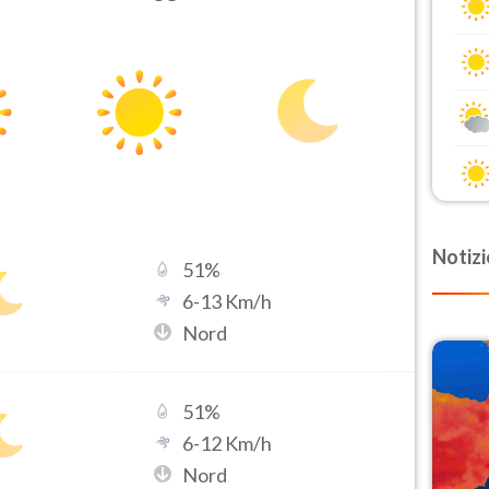
Notizi
51
%
6
-
13
Km/h
Nord
51
%
6
-
12
Km/h
Nord