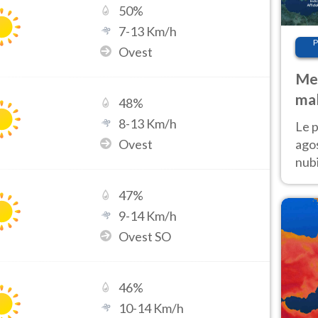
50
%
7
-
13
Km/h
P
Ovest
Met
mal
48
%
fin
8
-
13
Km/h
Le p
Ovest
agos
nubi
Cen
47
%
mol
9
-
14
Km/h
Ovest SO
46
%
10
-
14
Km/h