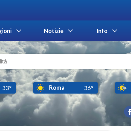
ioni
Notizie
Info
Roma
33°
36°