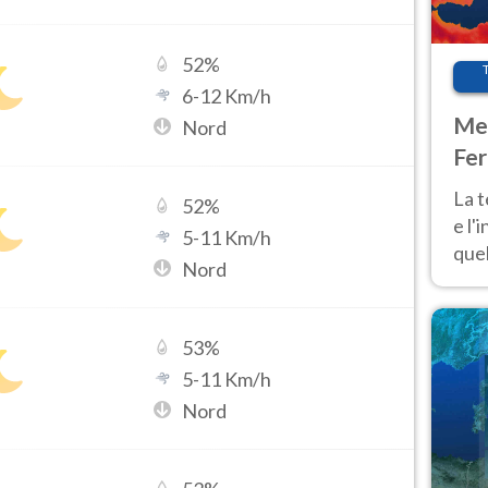
52
%
6
-
12
Km/h
Met
Nord
Fer
pau
La 
52
%
e l'
5
-
11
Km/h
quel
Nord
Fer
tem
53
%
5
-
11
Km/h
Nord