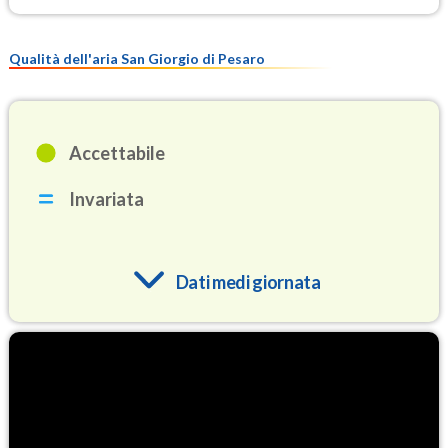
Qualità dell'aria San Giorgio di Pesaro
Accettabile
Invariata
Dati medi giornata
O3
92.2
(Ozono)
NO2
3.3
(Diossido di azoto)