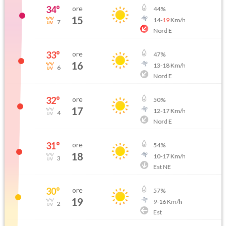
34
°
ore
44
%
15
14
-
19
Km/h
7
Nord E
33
°
ore
47
%
16
13
-
18
Km/h
6
Nord E
32
°
ore
50
%
17
12
-
17
Km/h
4
Nord E
31
°
ore
54
%
18
10
-
17
Km/h
3
Est NE
30
°
ore
57
%
19
9
-
16
Km/h
2
Est