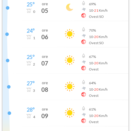
25
°
ore
69
%
05
10
-
21
Km/h
0
Ovest SO
24
°
ore
70
%
06
10
-
20
Km/h
1
Ovest SO
25
°
ore
67
%
07
10
-
20
Km/h
2
Ovest
27
°
ore
64
%
08
10
-
20
Km/h
3
Ovest
28
°
ore
61
%
09
10
-
20
Km/h
4
Ovest