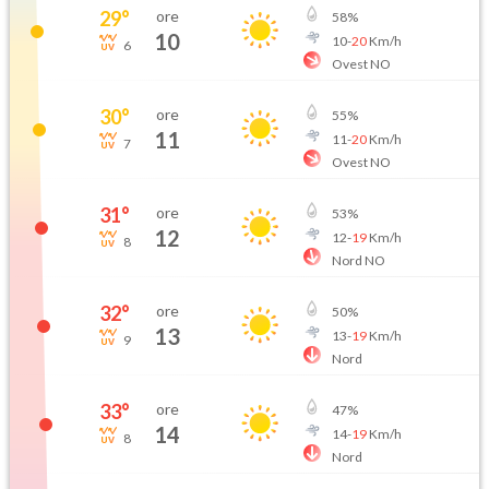
29
°
ore
58
%
10
10
-
20
Km/h
6
Ovest NO
30
°
ore
55
%
11
11
-
20
Km/h
7
Ovest NO
31
°
ore
53
%
12
12
-
19
Km/h
8
Nord NO
32
°
ore
50
%
13
13
-
19
Km/h
9
Nord
33
°
ore
47
%
14
14
-
19
Km/h
8
Nord