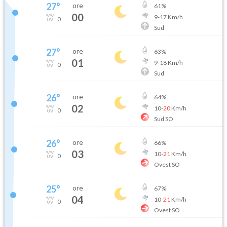
27
°
ore
61
%
00
9
-
17
Km/h
0
Sud
27
°
ore
63
%
01
9
-
18
Km/h
0
Sud
26
°
ore
64
%
02
10
-
20
Km/h
0
Sud SO
26
°
ore
66
%
03
10
-
21
Km/h
0
Ovest SO
25
°
ore
67
%
04
10
-
21
Km/h
0
Ovest SO