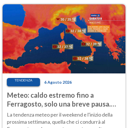
TENDENZA
6 Agosto 2026
Meteo: caldo estremo fino a
Ferragosto, solo una breve pausa.
Ecco dove
La tendenza meteo per il weekend e l'inizio della
prossima settimana, quella che ci condurrà al