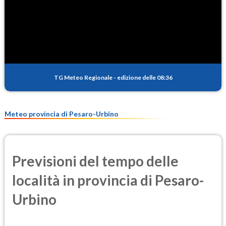
SO2
0.6
(Anidride solforosa)
PM10
24.0
(Materia particolata)
TG Meteo Regionale
-
edizione delle 08:36
PM25
12.2
(Materia particolata)
Meteo provincia di Pesaro-Urbino
Previsioni del tempo delle
località in provincia di Pesaro-
Urbino