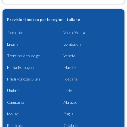
Previsioni meteo per le regioni italiane
Piemonte
Valle d'Aosta
Liguria
Lombardia
Trentino Alto Adige
Veneto
Emilia Romagna
Marche
Friuli Venezia Giulia
Toscana
Umbria
Lazio
Campania
Abruzzo
Molise
Puglia
Basilicata
Calabria