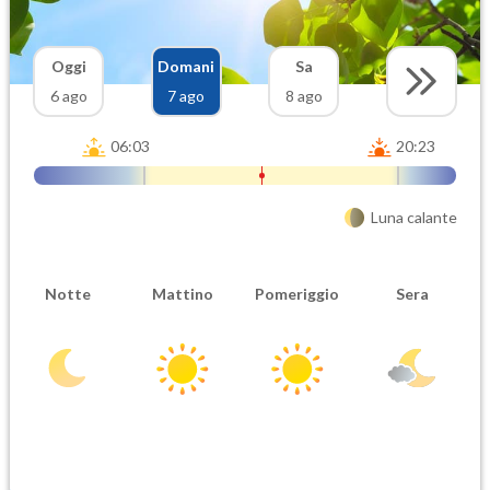
Oggi
Domani
Sa
6 ago
7 ago
8 ago
06:03
20:23
Luna calante
Notte
Mattino
Pomeriggio
Sera