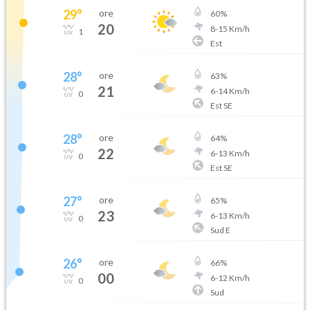
29
°
ore
60
%
20
8
-
15
Km/h
1
Est
28
°
ore
63
%
21
6
-
14
Km/h
0
Est SE
28
°
ore
64
%
22
6
-
13
Km/h
0
Est SE
27
°
ore
65
%
23
6
-
13
Km/h
0
Sud E
26
°
ore
66
%
00
6
-
12
Km/h
0
Sud