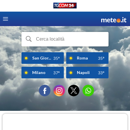
San Gior...
Roma
35°
35°
Milano
Napoli
37°
33°