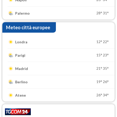
28°
31°
Palermo
Meteo città europee
12°
22°
Londra
15°
23°
Parigi
21°
35°
Madrid
19°
26°
Berlino
26°
34°
Atene