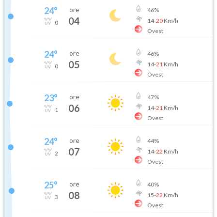
24
°
ore
46
%
04
14
-
20
Km/h
0
Ovest
24
°
ore
46
%
05
14
-
21
Km/h
0
Ovest
23
°
ore
47
%
06
14
-
21
Km/h
1
Ovest
24
°
ore
44
%
07
14
-
22
Km/h
2
Ovest
25
°
ore
40
%
08
15
-
22
Km/h
3
Ovest