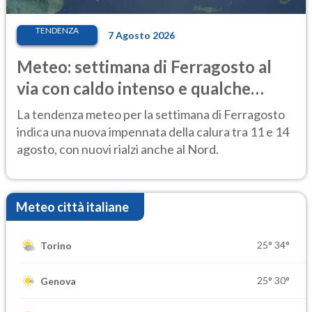
TENDENZA
7 Agosto 2026
Meteo: settimana di Ferragosto al
via con caldo intenso e qualche
temporale
La tendenza meteo per la settimana di Ferragosto
indica una nuova impennata della calura tra 11 e 14
agosto, con nuovi rialzi anche al Nord.
Meteo città italiane
25°
34°
Torino
25°
30°
Genova