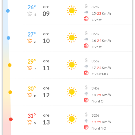
26
°
ore
37
%
09
15
-
23
Km/h
4
Ovest
27
°
ore
36
%
10
16
-
24
Km/h
6
Ovest
29
°
ore
35
%
11
17
-
24
Km/h
7
Ovest NO
30
°
ore
34
%
12
18
-
25
Km/h
8
Nord O
31
°
ore
32
%
13
19
-
25
Km/h
9
Nord NO