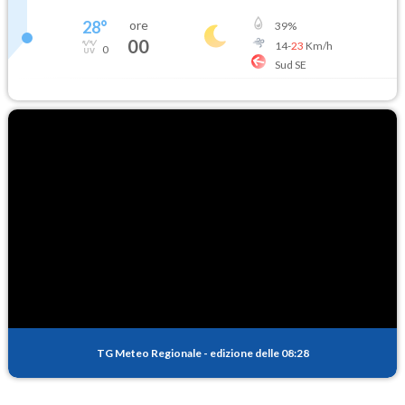
28
°
ore
39
%
00
14
-
23
Km/h
0
Sud SE
TG Meteo Regionale
-
edizione delle 08:28