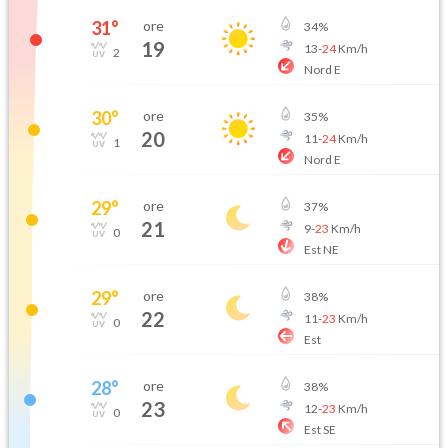
31
°
ore
34
%
19
13
-
24
Km/h
2
Nord E
30
°
ore
35
%
20
11
-
24
Km/h
1
Nord E
29
°
ore
37
%
21
9
-
23
Km/h
0
Est NE
29
°
ore
38
%
22
11
-
23
Km/h
0
Est
28
°
ore
38
%
23
12
-
23
Km/h
0
Est SE