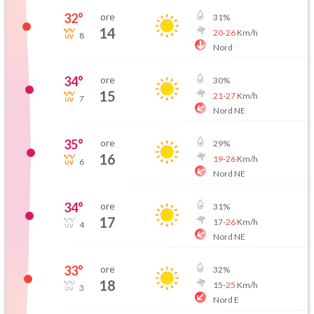
32
°
ore
31
%
14
20
-
26
Km/h
8
Nord
34
°
ore
30
%
15
21
-
27
Km/h
7
Nord NE
35
°
ore
29
%
16
19
-
26
Km/h
6
Nord NE
34
°
ore
31
%
17
17
-
26
Km/h
4
Nord NE
33
°
ore
32
%
18
15
-
25
Km/h
3
Nord E