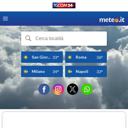
San Gior...
Roma
33°
36°
Milano
Napoli
34°
33°