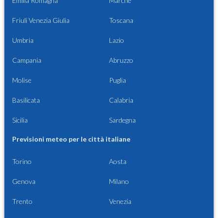
Emilia Romagna
Marche
Friuli Venezia Giulia
Toscana
Umbria
Lazio
Campania
Abruzzo
Molise
Puglia
Basilicata
Calabria
Sicilia
Sardegna
Previsioni meteo per le città italiane
Torino
Aosta
Genova
Milano
Trento
Venezia