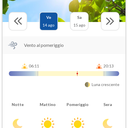
Ve
Sa
14 ago
15 ago
Vento al pomeriggio
06:11
20:13
Luna crescente
Notte
Mattino
Pomeriggio
Sera