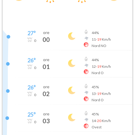
27
°
ore
44
%
00
11
-
19
Km/h
0
Nord NO
26
°
ore
44
%
01
12
-
19
Km/h
0
Nord O
26
°
ore
45
%
02
13
-
19
Km/h
0
Nord O
25
°
ore
45
%
03
14
-
20
Km/h
0
Ovest