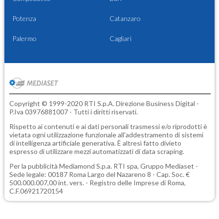
Potenza
Catanzaro
Palermo
Cagliari
Copyright © 1999-2020 RTI S.p.A. Direzione Business Digital -
P.Iva 03976881007 - Tutti i diritti riservati.
Rispetto ai contenuti e ai dati personali trasmessi e/o riprodotti è
vietata ogni utilizzazione funzionale all'addestramento di sistemi
di intelligenza artificiale generativa. È altresì fatto divieto
espresso di utilizzare mezzi automatizzati di data scraping.
Per la pubblicità
Mediamond S.p.a.
RTI spa, Gruppo Mediaset -
Sede legale: 00187 Roma Largo del Nazareno 8 - Cap. Soc. €
500.000.007,00 int. vers. - Registro delle Imprese di Roma,
C.F.06921720154