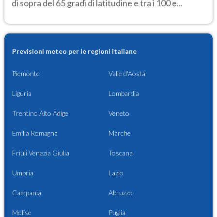
di sopra del 65 gradi di latitudine e tra i 100 e...
Previsioni meteo per le regioni italiane
Piemonte
Valle d'Aosta
Liguria
Lombardia
Trentino Alto Adige
Veneto
Emilia Romagna
Marche
Friuli Venezia Giulia
Toscana
Umbria
Lazio
Campania
Abruzzo
Molise
Puglia