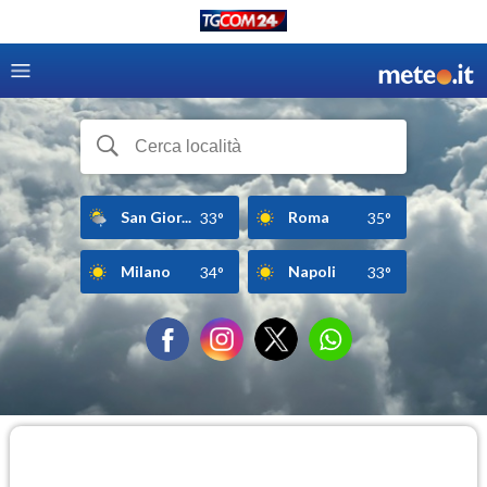
San Gior...
Roma
33°
35°
Milano
Napoli
34°
33°