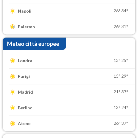
26°
34°
Napoli
26°
31°
Palermo
Meteo città europee
13°
25°
Londra
15°
29°
Parigi
21°
37°
Madrid
13°
24°
Berlino
26°
37°
Atene