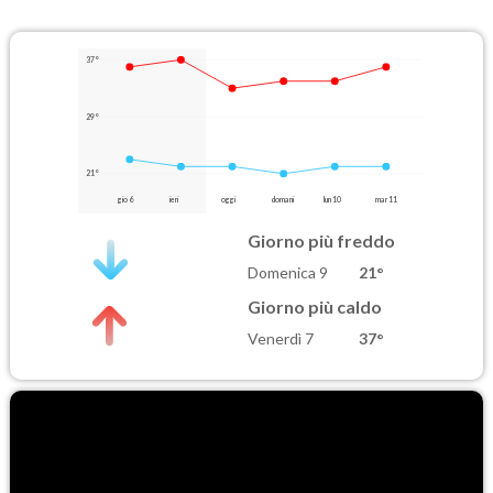
37°
29°
21°
gio 6
ieri
oggi
domani
lun 10
mar 11
Giorno più freddo
Domenica 9
21°
Giorno più caldo
Venerdì 7
37°