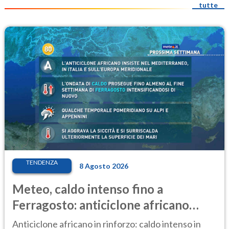
tutte
TENDENZA
8 Agosto 2026
Meteo, caldo intenso fino a
Ferragosto: anticiclone africano
ancora protagonista
Anticiclone africano in rinforzo: caldo intenso in