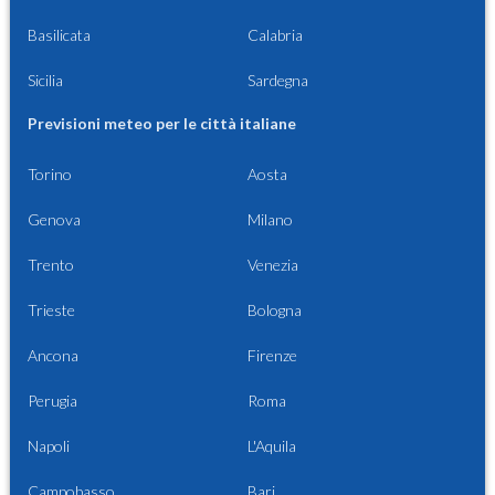
Basilicata
Calabria
Sicilia
Sardegna
Previsioni meteo per le città italiane
Torino
Aosta
Genova
Milano
Trento
Venezia
Trieste
Bologna
Ancona
Firenze
Perugia
Roma
Napoli
L'Aquila
Campobasso
Bari