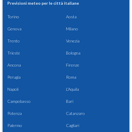
Previsioni meteo per le città italiane
Torino
Aosta
Genova
Milano
Trento
Venezia
Trieste
Bologna
Ancona
Firenze
Perugia
Roma
Napoli
L'Aquila
Campobasso
Bari
Potenza
Catanzaro
Palermo
Cagliari