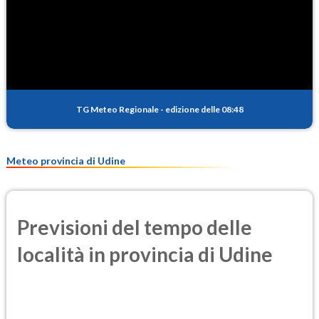
SO2
0.6
(Anidride solforosa)
PM10
11.8
(Materia particolata)
TG Meteo Regionale
-
edizione delle 08:48
PM25
7.7
(Materia particolata)
Meteo provincia di Udine
Previsioni del tempo delle
località in provincia di Udine