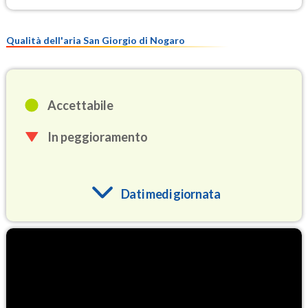
Qualità dell'aria San Giorgio di Nogaro
Accettabile
In peggioramento
Dati medi giornata
O3
84.0
(Ozono)
NO2
4.5
(Diossido di azoto)