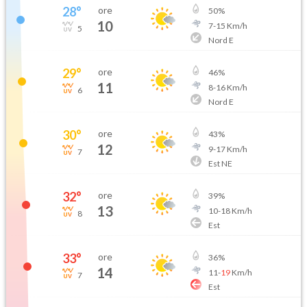
28
°
ore
50
%
10
7
-
15
Km/h
5
Nord E
29
°
ore
46
%
11
8
-
16
Km/h
6
Nord E
30
°
ore
43
%
12
9
-
17
Km/h
7
Est NE
32
°
ore
39
%
13
10
-
18
Km/h
8
Est
33
°
ore
36
%
14
11
-
19
Km/h
7
Est