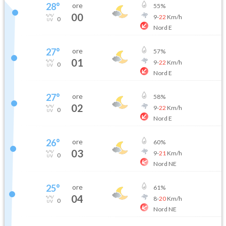
28
°
ore
55
%
00
9
-
22
Km/h
0
Nord E
27
°
ore
57
%
01
9
-
22
Km/h
0
Nord E
27
°
ore
58
%
02
9
-
22
Km/h
0
Nord E
26
°
ore
60
%
03
9
-
21
Km/h
0
Nord NE
25
°
ore
61
%
04
8
-
20
Km/h
0
Nord NE