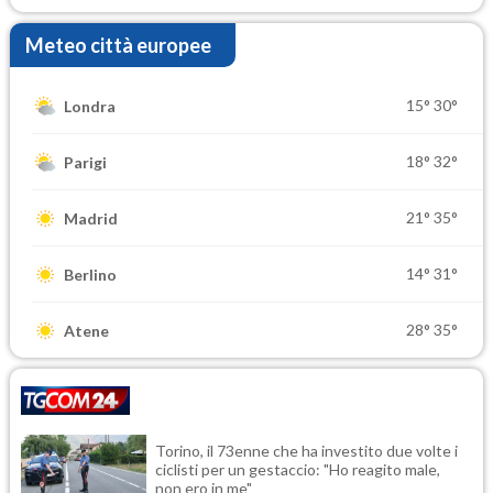
Meteo città europee
15°
30°
Londra
18°
32°
Parigi
21°
35°
Madrid
14°
31°
Berlino
28°
35°
Atene
Torino, il 73enne che ha investito due volte i
ciclisti per un gestaccio: "Ho reagito male,
non ero in me"