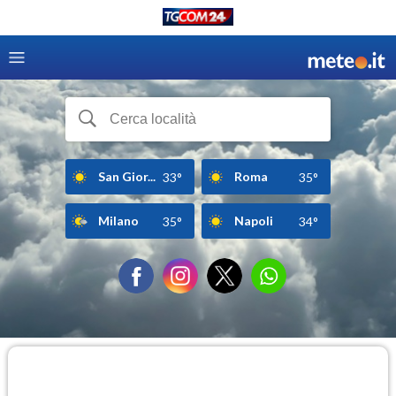
San Gior...
Roma
33°
35°
Milano
Napoli
35°
34°