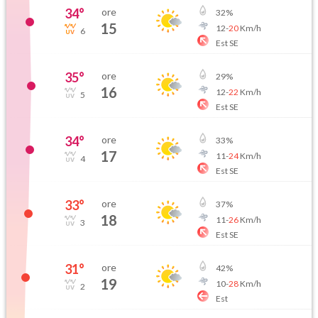
34
°
ore
32
%
15
12
-
20
Km/h
6
Est SE
35
°
ore
29
%
16
12
-
22
Km/h
5
Est SE
34
°
ore
33
%
17
11
-
24
Km/h
4
Est SE
33
°
ore
37
%
18
11
-
26
Km/h
3
Est SE
31
°
ore
42
%
19
10
-
28
Km/h
2
Est