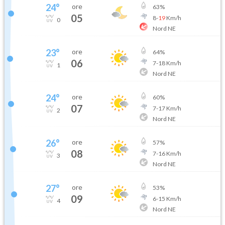
24
°
ore
63
%
05
8
-
19
Km/h
0
Nord NE
23
°
ore
64
%
06
7
-
18
Km/h
1
Nord NE
24
°
ore
60
%
07
7
-
17
Km/h
2
Nord NE
26
°
ore
57
%
08
7
-
16
Km/h
3
Nord NE
27
°
ore
53
%
09
6
-
15
Km/h
4
Nord NE