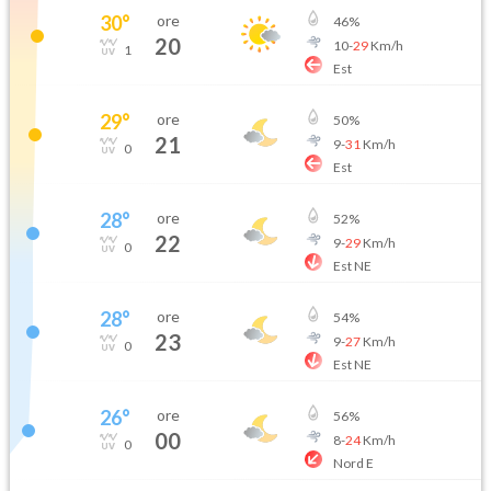
30
°
ore
46
%
20
10
-
29
Km/h
1
Est
29
°
ore
50
%
21
9
-
31
Km/h
0
Est
28
°
ore
52
%
22
9
-
29
Km/h
0
Est NE
28
°
ore
54
%
23
9
-
27
Km/h
0
Est NE
26
°
ore
56
%
00
8
-
24
Km/h
0
Nord E