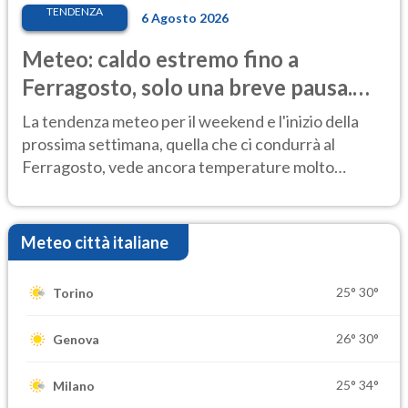
TENDENZA
6 Agosto 2026
Meteo: caldo estremo fino a
Ferragosto, solo una breve pausa.
Ecco dove
La tendenza meteo per il weekend e l'inizio della
prossima settimana, quella che ci condurrà al
Ferragosto, vede ancora temperature molto
elevate
Meteo città italiane
25°
30°
Torino
26°
30°
Genova
25°
34°
Milano