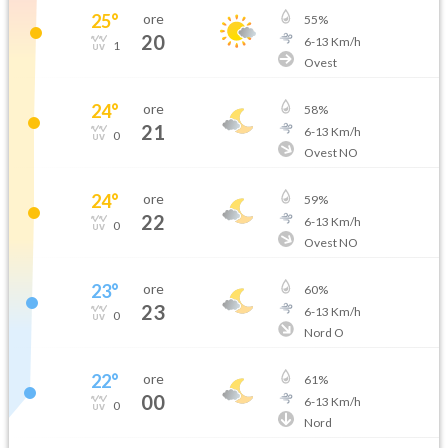
25
°
ore
55
%
20
6
-
13
Km/h
1
Ovest
24
°
ore
58
%
21
6
-
13
Km/h
0
Ovest NO
24
°
ore
59
%
22
6
-
13
Km/h
0
Ovest NO
23
°
ore
60
%
23
6
-
13
Km/h
0
Nord O
22
°
ore
61
%
00
6
-
13
Km/h
0
Nord