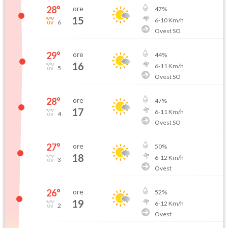
28
°
ore
47
%
15
6
-
10
Km/h
6
Ovest SO
29
°
ore
44
%
16
6
-
11
Km/h
5
Ovest SO
28
°
ore
47
%
17
6
-
11
Km/h
4
Ovest SO
27
°
ore
50
%
18
6
-
12
Km/h
3
Ovest
26
°
ore
52
%
19
6
-
12
Km/h
2
Ovest