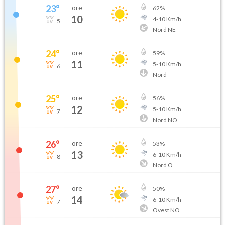
23
°
ore
62
%
10
4
-
10
Km/h
5
Nord NE
24
°
ore
59
%
11
5
-
10
Km/h
6
Nord
25
°
ore
56
%
12
5
-
10
Km/h
7
Nord NO
26
°
ore
53
%
13
6
-
10
Km/h
8
Nord O
27
°
ore
50
%
14
6
-
10
Km/h
7
Ovest NO