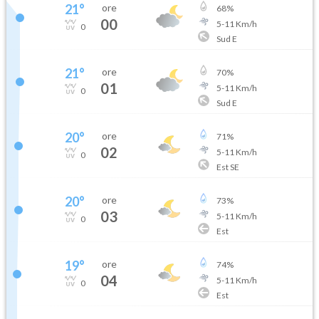
21
°
ore
68
%
00
5
-
11
Km/h
0
Sud E
21
°
ore
70
%
01
5
-
11
Km/h
0
Sud E
20
°
ore
71
%
02
5
-
11
Km/h
0
Est SE
20
°
ore
73
%
03
5
-
11
Km/h
0
Est
19
°
ore
74
%
04
5
-
11
Km/h
0
Est