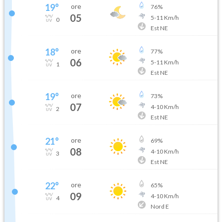
19
°
ore
76
%
05
5
-
11
Km/h
0
Est NE
18
°
ore
77
%
06
5
-
11
Km/h
1
Est NE
19
°
ore
73
%
07
4
-
10
Km/h
2
Est NE
21
°
ore
69
%
08
4
-
10
Km/h
3
Est NE
22
°
ore
65
%
09
4
-
10
Km/h
4
Nord E