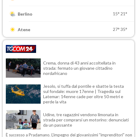
15°
21°
Berlino
27°
35°
Atene
Crema, donna di 43 anni accoltellata in
strada: fermato un giovane cittadino
nordafricano
Jesolo, si tuffa dal pontile e sbatte la testa
sul fondale: muore 17enne | Tragedia sul
Latemar: 14enne cade per oltre 50 metri e
perde la vita
Udine, tre ragazzini vendono limonata in
strada per comprarsi un motorino: denunciati
da un passante
È successo a Pradamano. L'impegno dei giovanissimi "imprenditori" non