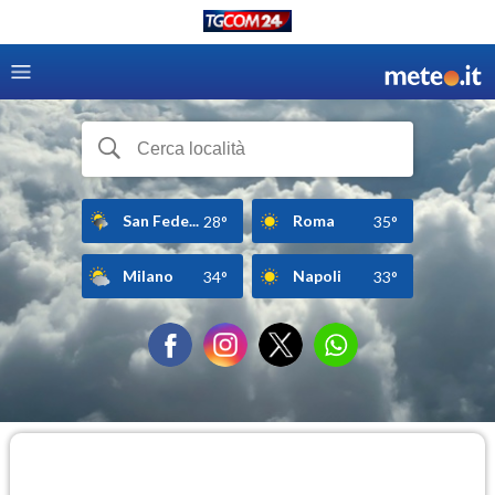
San Fede...
Roma
28°
35°
Milano
Napoli
34°
33°