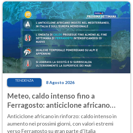
TENDENZA
8 Agosto 2026
Meteo, caldo intenso fino a
Ferragosto: anticiclone africano
ancora protagonista
Anticiclone africano in rinforzo: caldo intenso in
aumento nei prossimi giorni, con valori estremi
verso Ferragosto su gran parte d’Italia