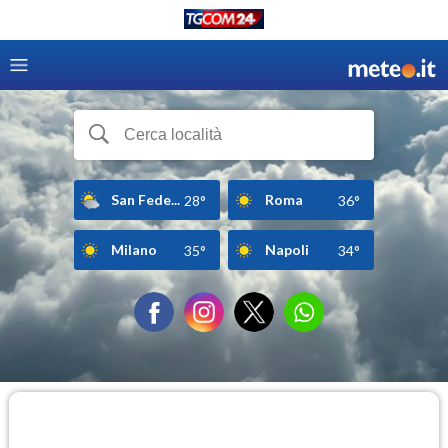
San Fede...
Roma
28°
36°
Milano
Napoli
35°
34°