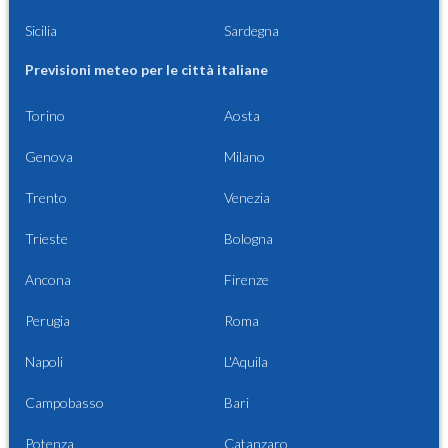
Sicilia
Sardegna
Previsioni meteo per le città italiane
Torino
Aosta
Genova
Milano
Trento
Venezia
Trieste
Bologna
Ancona
Firenze
Perugia
Roma
Napoli
L'Aquila
Campobasso
Bari
Potenza
Catanzaro