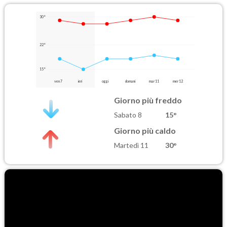
30°
22°
15°
ven 7
ieri
oggi
domani
mar 11
mer 12
Giorno più freddo
Sabato 8
15°
Giorno più caldo
Martedì 11
30°