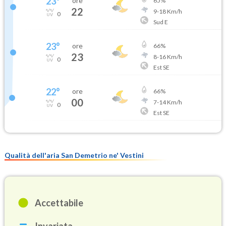
23
°
ore
65
%
22
9
-
18
Km/h
0
Sud E
23
°
ore
66
%
23
8
-
16
Km/h
0
Est SE
22
°
ore
66
%
00
7
-
14
Km/h
0
Est SE
Qualità dell'aria San Demetrio ne' Vestini
Accettabile