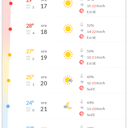
29
°
17
15
-
22
Km/h
5
Est SE
28
°
ore
52
%
18
14
-
22
Km/h
4
Est SE
27
°
ore
56
%
19
13
-
21
Km/h
2
Est SE
25
°
ore
60
%
20
12
-
20
Km/h
1
Sud E
24
°
ore
64
%
21
11
-
20
Km/h
0
Sud E