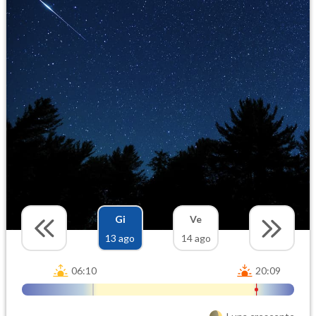
Gi
Ve
13 ago
14 ago
06:10
20:09