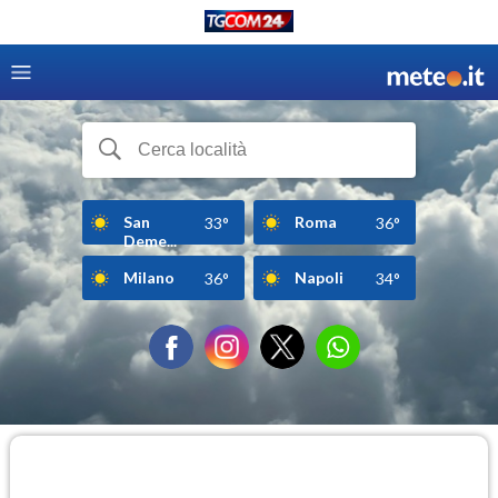
San
Roma
33°
36°
Deme...
Milano
Napoli
36°
34°