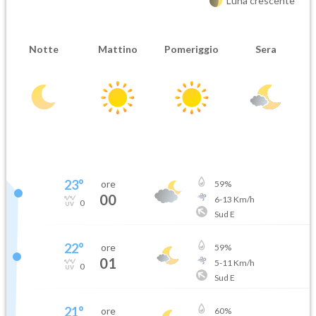
Luna crescente
Notte
Mattino
Pomeriggio
Sera
23
°
ore
59
%
00
6
-
13
Km/h
0
Sud E
22
°
ore
59
%
01
5
-
11
Km/h
0
Sud E
21
°
ore
60
%