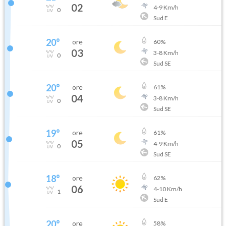
02
4
-
9
Km/h
0
Sud E
20
°
ore
60
%
03
3
-
8
Km/h
0
Sud SE
20
°
ore
61
%
04
3
-
8
Km/h
0
Sud SE
19
°
ore
61
%
05
4
-
9
Km/h
0
Sud SE
18
°
ore
62
%
06
4
-
10
Km/h
1
Sud E
20
°
ore
58
%