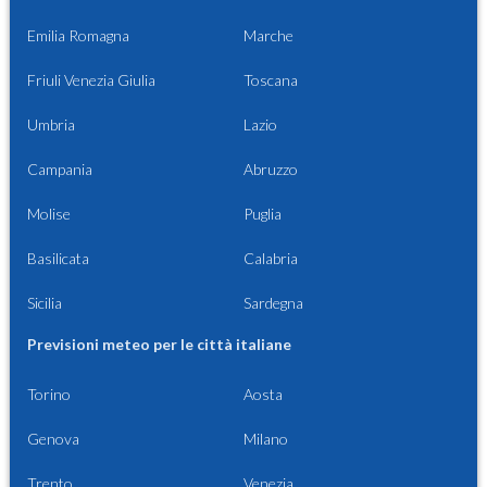
Emilia Romagna
Marche
Friuli Venezia Giulia
Toscana
Umbria
Lazio
Campania
Abruzzo
Molise
Puglia
Basilicata
Calabria
Sicilia
Sardegna
Previsioni meteo per le città italiane
Torino
Aosta
Genova
Milano
Trento
Venezia