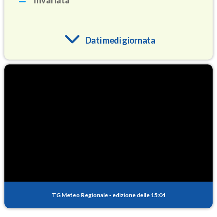
Invariata
Dati medi giornata
O3
86.0
(Ozono)
NO2
1.7
(Diossido di azoto)
SO2
1.6
(Anidride solforosa)
PM10
17.0
(Materia particolata)
TG Meteo Regionale
-
edizione delle 15:04
PM25