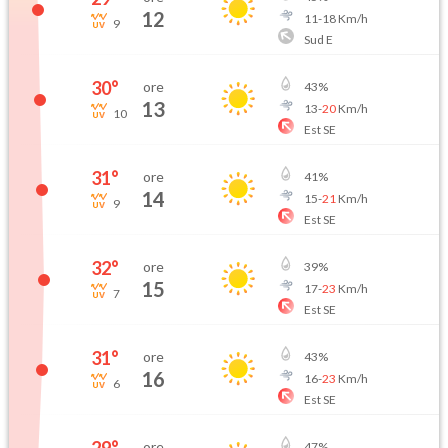
12
11
-
18
Km/h
9
Sud E
30
°
ore
43
%
13
13
-
20
Km/h
10
Est SE
31
°
ore
41
%
14
15
-
21
Km/h
9
Est SE
32
°
ore
39
%
15
17
-
23
Km/h
7
Est SE
31
°
ore
43
%
16
16
-
23
Km/h
6
Est SE
ore
47
%