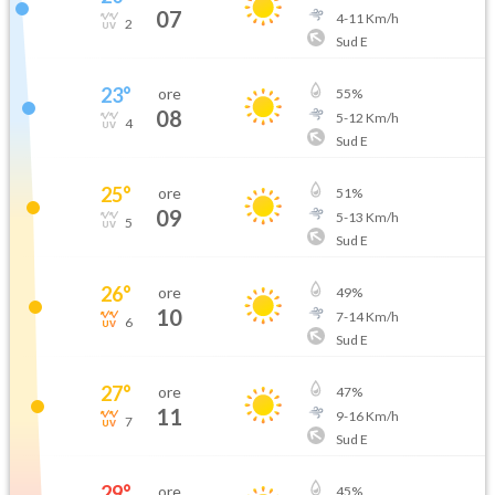
07
4
-
11
Km/h
2
Sud E
23
°
ore
55
%
08
5
-
12
Km/h
4
Sud E
25
°
ore
51
%
09
5
-
13
Km/h
5
Sud E
26
°
ore
49
%
10
7
-
14
Km/h
6
Sud E
27
°
ore
47
%
11
9
-
16
Km/h
7
Sud E
29
°
ore
45
%