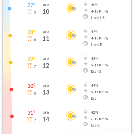
27
°
ore
49
%
10
4
-
10
Km/h
5
Nord NE
28
°
ore
47
%
11
4
-
10
Km/h
6
Nord E
29
°
ore
45
%
12
5
-
11
Km/h
7
Est NE
30
°
ore
44
%
13
5
-
11
Km/h
8
Est
31
°
ore
42
%
14
6
-
12
Km/h
7
Est SE