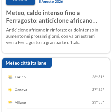
8 Agosto 2026
Meteo, caldo intenso fino a
Ferragosto: anticiclone africano
ancora protagonista
Anticiclone africano in rinforzo: caldo intenso in
aumento nei prossimi giorni, con valori estremi
verso Ferragosto su gran parte d’Italia
Meteo città italiane
26°
31°
Torino
27°
32°
Genova
23°
35°
Milano