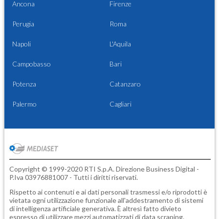
Ancona
Firenze
Perugia
Roma
Napoli
L'Aquila
Campobasso
Bari
Potenza
Catanzaro
Palermo
Cagliari
Copyright © 1999-2020 RTI S.p.A. Direzione Business Digital -
P.Iva 03976881007 - Tutti i diritti riservati.
Rispetto ai contenuti e ai dati personali trasmessi e/o riprodotti è
vietata ogni utilizzazione funzionale all'addestramento di sistemi
di intelligenza artificiale generativa. È altresì fatto divieto
espresso di utilizzare mezzi automatizzati di data scraping.