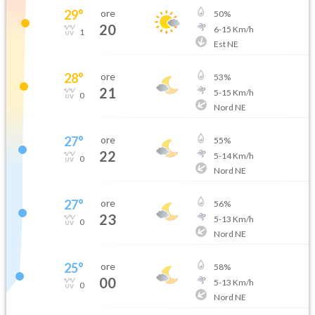
29
°
ore
50
%
20
6
-
15
Km/h
1
Est NE
28
°
ore
53
%
21
5
-
15
Km/h
0
Nord NE
27
°
ore
55
%
22
5
-
14
Km/h
0
Nord NE
27
°
ore
56
%
23
5
-
13
Km/h
0
Nord NE
25
°
ore
58
%
00
5
-
13
Km/h
0
Nord NE