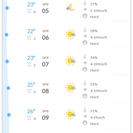
23
°
ore
57
%
05
5
-
10
Km/h
0
Nord
22
°
ore
58
%
06
4
-
10
Km/h
1
Nord
23
°
ore
56
%
07
4
-
10
Km/h
2
Nord
25
°
ore
53
%
08
4
-
10
Km/h
3
Nord
26
°
ore
51
%
09
4
-
9
Km/h
4
Nord