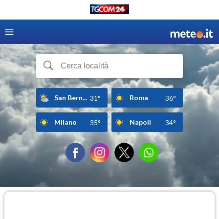
San Bern...
Roma
31°
36°
Milano
Napoli
35°
34°