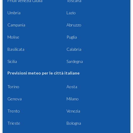
Friuli Venezia Giulia
Toscana
Umbria
Lazio
Campania
Abruzzo
Molise
Puglia
Basilicata
Calabria
Sicilia
Sardegna
Previsioni meteo per le città italiane
Torino
Aosta
Genova
Milano
Trento
Venezia
Trieste
Bologna