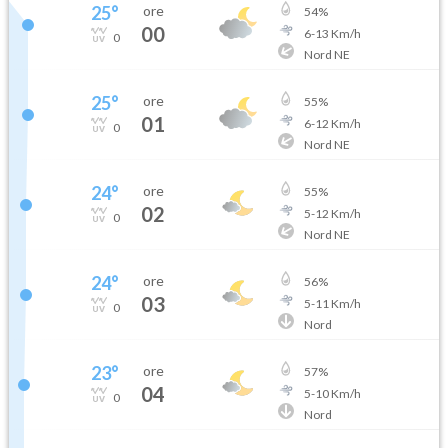
25
°
ore
54
%
00
6
-
13
Km/h
0
Nord NE
25
°
ore
55
%
01
6
-
12
Km/h
0
Nord NE
24
°
ore
55
%
02
5
-
12
Km/h
0
Nord NE
24
°
ore
56
%
03
5
-
11
Km/h
0
Nord
23
°
ore
57
%
04
5
-
10
Km/h
0
Nord