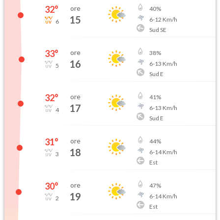
32
°
ore
40
%
15
6
-
12
Km/h
6
Sud SE
33
°
ore
38
%
16
6
-
13
Km/h
5
Sud E
32
°
ore
41
%
17
6
-
13
Km/h
4
Sud E
31
°
ore
44
%
18
6
-
14
Km/h
3
Est
30
°
ore
47
%
19
6
-
14
Km/h
2
Est