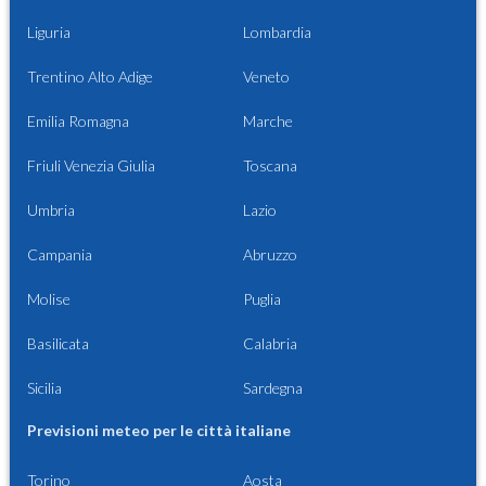
Liguria
Lombardia
Trentino Alto Adige
Veneto
Emilia Romagna
Marche
Friuli Venezia Giulia
Toscana
Umbria
Lazio
Campania
Abruzzo
Molise
Puglia
Basilicata
Calabria
Sicilia
Sardegna
Previsioni meteo per le città italiane
Torino
Aosta