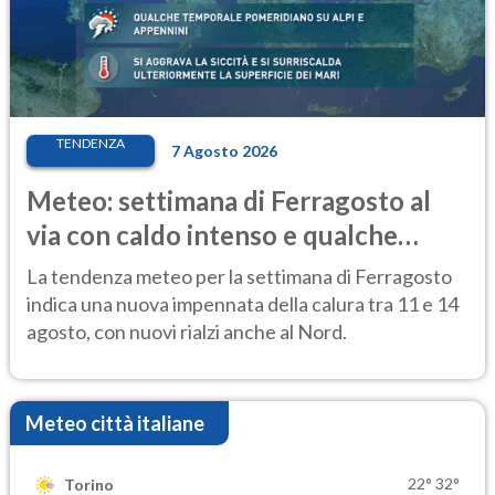
TENDENZA
7 Agosto 2026
Meteo: settimana di Ferragosto al
via con caldo intenso e qualche
temporale
La tendenza meteo per la settimana di Ferragosto
indica una nuova impennata della calura tra 11 e 14
agosto, con nuovi rialzi anche al Nord.
Meteo città italiane
22°
32°
Torino