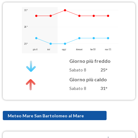
31°
28°
25°
gio 6
ieri
oggi
domani
lun 10
mar 11
Giorno più freddo
Sabato 8
25°
Giorno più caldo
Sabato 8
31°
Meteo Mare San Bartolomeo al Mare