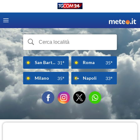
San Bart...
Roma
31°
35°
Milano
Napoli
35°
33°