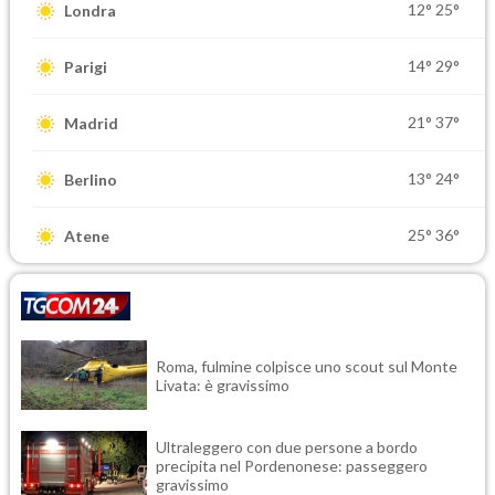
12°
25°
Londra
14°
29°
Parigi
21°
37°
Madrid
13°
24°
Berlino
25°
36°
Atene
Roma, fulmine colpisce uno scout sul Monte
Livata: è gravissimo
Ultraleggero con due persone a bordo
precipita nel Pordenonese: passeggero
gravissimo