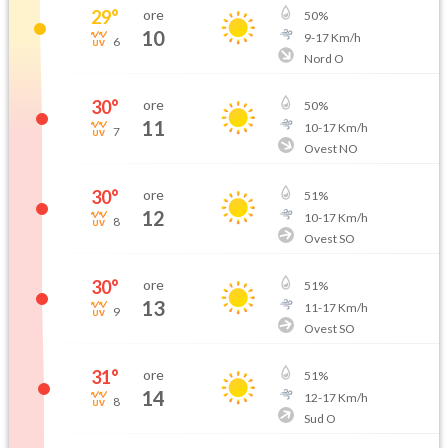
29
°
ore
50
%
10
9
-
17
Km/h
6
Nord O
30
°
ore
50
%
11
10
-
17
Km/h
7
Ovest NO
30
°
ore
51
%
12
10
-
17
Km/h
8
Ovest SO
30
°
ore
51
%
13
11
-
17
Km/h
9
Ovest SO
31
°
ore
51
%
14
12
-
17
Km/h
8
Sud O