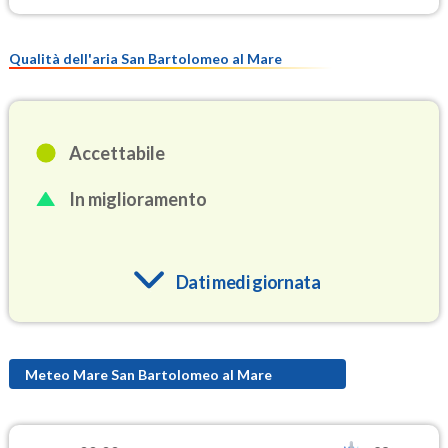
Qualità dell'aria San Bartolomeo al Mare
Accettabile
In miglioramento
Dati medi giornata
O3
85.3
(Ozono)
Meteo Mare San Bartolomeo al Mare
NO2
2.3
(Diossido di azoto)