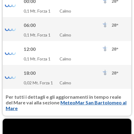
00:00
28°
SO2
0,1 Mt. Forza 1
Calmo
0.2
(Anidride solforosa)
06:00
28°
PM10
0,1 Mt. Forza 1
Calmo
13.4
(Materia particolata)
12:00
28°
PM25
0,1 Mt. Forza 1
Calmo
8.2
(Materia particolata)
18:00
28°
0,02 Mt. Forza 1
Calmo
Per tutti i dettagli e gli aggiornamenti in tempo reale
del Mare vai alla sezione
MeteoMar San Bartolomeo al
Mare