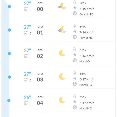
27
°
ore
70
%
00
7
-
15
Km/h
0
Ovest NO
27
°
ore
69
%
01
7
-
16
Km/h
0
Ovest NO
27
°
ore
67
%
02
8
-
16
Km/h
0
Nord O
27
°
ore
66
%
03
8
-
17
Km/h
0
Nord NO
26
°
ore
65
%
04
8
-
17
Km/h
0
Nord NO