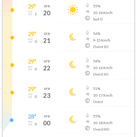
29
°
ore
55
%
20
10
-
16
Km/h
1
Sud O
29
°
ore
56
%
21
9
-
15
Km/h
0
Ovest SO
29
°
ore
56
%
22
10
-
16
Km/h
0
Ovest SO
29
°
ore
55
%
23
10
-
17
Km/h
0
Ovest
28
°
ore
55
%
00
10
-
18
Km/h
0
Ovest NO