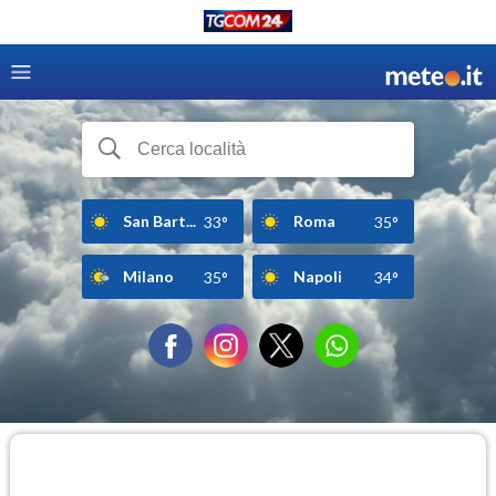
San Bart...
Roma
33°
35°
Milano
Napoli
35°
34°