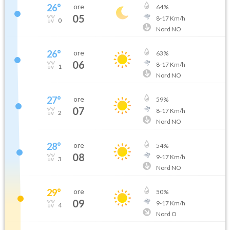
26
°
ore
64
%
05
8
-
17
Km/h
0
Nord NO
26
°
ore
63
%
06
8
-
17
Km/h
1
Nord NO
27
°
ore
59
%
07
8
-
17
Km/h
2
Nord NO
28
°
ore
54
%
08
9
-
17
Km/h
3
Nord NO
29
°
ore
50
%
09
9
-
17
Km/h
4
Nord O