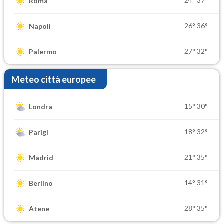
24°
37°
Roma
26°
36°
Napoli
27°
32°
Palermo
Meteo città europee
15°
30°
Londra
18°
32°
Parigi
21°
35°
Madrid
14°
31°
Berlino
28°
35°
Atene