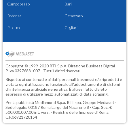
Campobasso
Bari
Potenza
Catanzaro
Palermo
Cagliari
Copyright © 1999-2020 RTI S.p.A. Direzione Business Digital -
P.Iva 03976881007 - Tutti i diritti riservati.
Rispetto ai contenuti e ai dati personali trasmessi e/o riprodotti è
vietata ogni utilizzazione funzionale all'addestramento di sistemi
di intelligenza artificiale generativa. È altresì fatto divieto
espresso di utilizzare mezzi automatizzati di data scraping.
Per la pubblicità
Mediamond S.p.a.
RTI spa, Gruppo Mediaset -
Sede legale: 00187 Roma Largo del Nazareno 8 - Cap. Soc. €
500.000.007,00 int. vers. - Registro delle Imprese di Roma,
C.F.06921720154