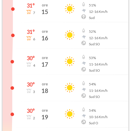
31
°
ore
51
%
15
12
-
16
Km/h
7
Sud
31
°
ore
52
%
16
12
-
16
Km/h
6
Sud SO
30
°
ore
53
%
17
11
-
16
Km/h
4
Sud SO
30
°
ore
54
%
18
11
-
16
Km/h
3
Sud SO
30
°
ore
54
%
19
10
-
16
Km/h
2
Sud O