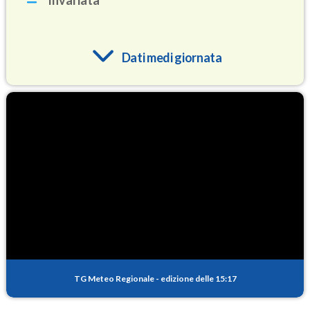
Invariata
Dati medi giornata
O3
72.1
(Ozono)
NO2
1.5
(Diossido di azoto)
SO2
0.2
(Anidride solforosa)
PM10
11.0
(Materia particolata)
TG Meteo Regionale
-
edizione delle 15:17
PM25