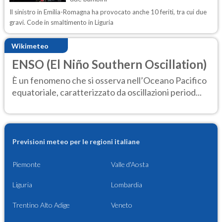
Il sinistro in Emilia-Romagna ha provocato anche 10 feriti, tra cui due
gravi. Code in smaltimento in Liguria
Wikimeteo
ENSO (El Niño Southern Oscillation)
È un fenomeno che si osserva nell’Oceano Pacifico
equatoriale, caratterizzato da oscillazioni period...
Previsioni meteo per le regioni italiane
Piemonte
Valle d'Aosta
Liguria
Lombardia
Trentino Alto Adige
Veneto