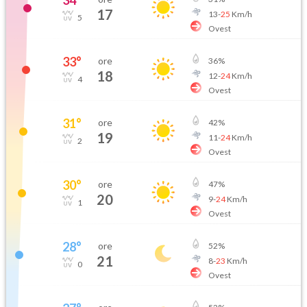
34
°
17
13
-
25
Km/h
5
Ovest
33
°
ore
36
%
18
12
-
24
Km/h
4
Ovest
31
°
ore
42
%
19
11
-
24
Km/h
2
Ovest
30
°
ore
47
%
20
9
-
24
Km/h
1
Ovest
28
°
ore
52
%
21
8
-
23
Km/h
0
Ovest