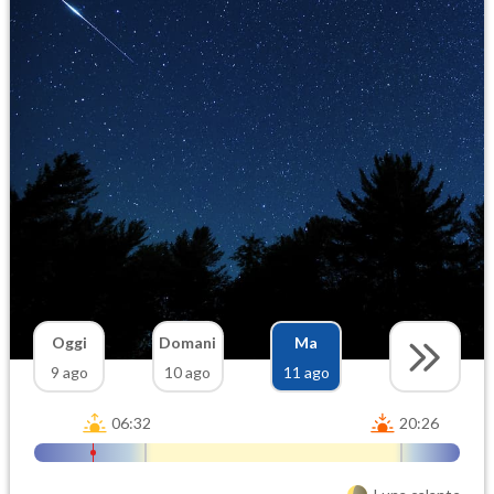
Oggi
Domani
Ma
9 ago
10 ago
11 ago
06:32
20:26