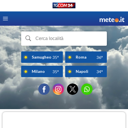
Samugheo
Roma
35°
36°
Milano
Napoli
35°
34°