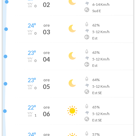
02
6
-
14
Km/h
0
Sud E
24
°
ore
62
%
03
5
-
12
Km/h
0
Est
23
°
ore
63
%
04
5
-
12
Km/h
0
Est
23
°
ore
64
%
05
5
-
12
Km/h
0
Est SE
22
°
ore
65
%
06
5
-
12
Km/h
1
Est SE
24
°
ore
57
%