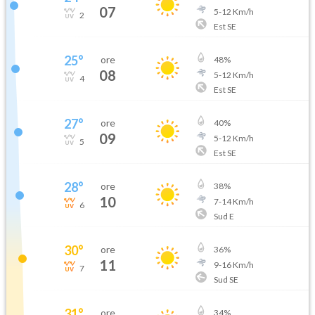
07
5
-
12
Km/h
2
Est SE
25
°
ore
48
%
08
5
-
12
Km/h
4
Est SE
27
°
ore
40
%
09
5
-
12
Km/h
5
Est SE
28
°
ore
38
%
10
7
-
14
Km/h
6
Sud E
30
°
ore
36
%
11
9
-
16
Km/h
7
Sud SE
31
°
ore
34
%