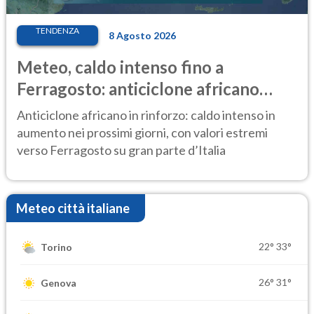
TENDENZA
8 Agosto 2026
Meteo, caldo intenso fino a
Ferragosto: anticiclone africano
ancora protagonista
Anticiclone africano in rinforzo: caldo intenso in
aumento nei prossimi giorni, con valori estremi
verso Ferragosto su gran parte d’Italia
Meteo città italiane
22°
33°
Torino
26°
31°
Genova