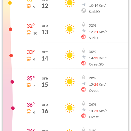
12
10
-
19
Km/h
9
Sud SO
32
°
ore
32
%
13
12
-
21
Km/h
10
Sud O
33
°
ore
30
%
14
14
-
23
Km/h
9
Ovest SO
35
°
ore
28
%
15
15
-
26
Km/h
7
Ovest
36
°
ore
26
%
16
14
-
25
Km/h
6
Ovest
ore
31
%