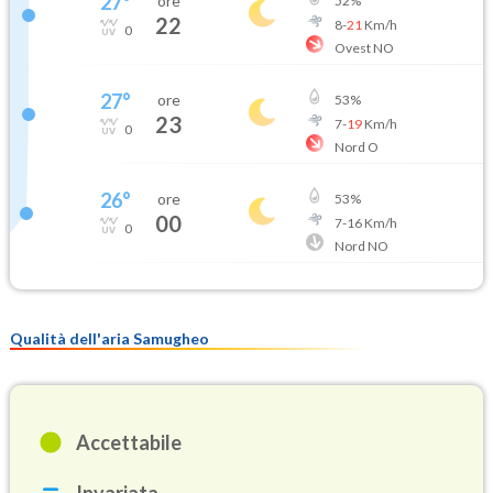
27
°
ore
52
%
22
8
-
21
Km/h
0
Ovest NO
27
°
ore
53
%
23
7
-
19
Km/h
0
Nord O
26
°
ore
53
%
00
7
-
16
Km/h
0
Nord NO
Qualità dell'aria Samugheo
Accettabile