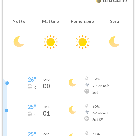
Luna calante
Notte
Mattino
Pomeriggio
Sera
26
°
ore
59
%
00
7
-
17
Km/h
0
Sud
25
°
ore
60
%
01
6
-
16
Km/h
0
Sud SE
25
°
ore
61
%