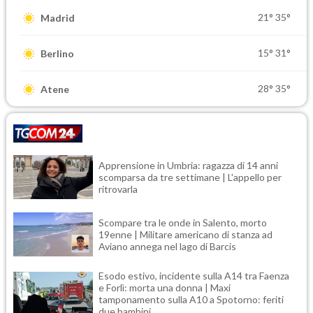
21°
35°
Madrid
15°
31°
Berlino
28°
35°
Atene
Apprensione in Umbria: ragazza di 14 anni
scomparsa da tre settimane | L'appello per
ritrovarla
Scompare tra le onde in Salento, morto
19enne | Militare americano di stanza ad
Aviano annega nel lago di Barcis
Esodo estivo, incidente sulla A14 tra Faenza
e Forlì: morta una donna | Maxi
tamponamento sulla A10 a Spotorno: feriti
due bambini