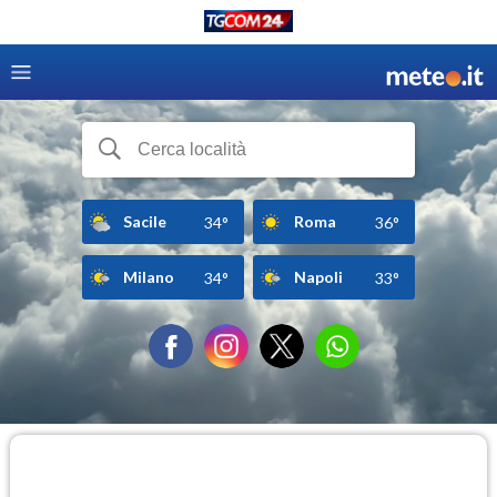
Sacile
Roma
34°
36°
Milano
Napoli
34°
33°