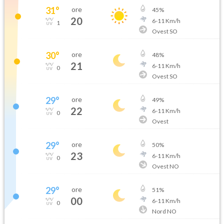
31
°
ore
45
%
20
6
-
11
Km/h
1
Ovest SO
30
°
ore
48
%
21
6
-
11
Km/h
0
Ovest SO
29
°
ore
49
%
22
6
-
11
Km/h
0
Ovest
29
°
ore
50
%
23
6
-
11
Km/h
0
Ovest NO
29
°
ore
51
%
00
6
-
11
Km/h
0
Nord NO