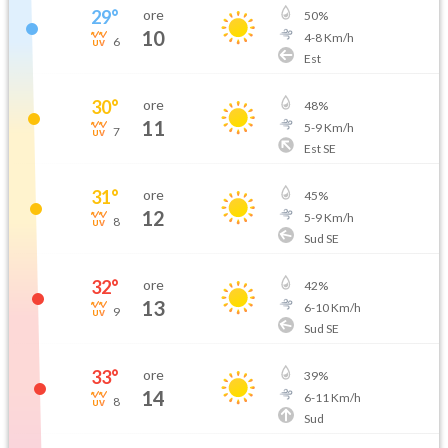
29
°
ore
50
%
10
4
-
8
Km/h
6
Est
30
°
ore
48
%
11
5
-
9
Km/h
7
Est SE
31
°
ore
45
%
12
5
-
9
Km/h
8
Sud SE
32
°
ore
42
%
13
6
-
10
Km/h
9
Sud SE
33
°
ore
39
%
14
6
-
11
Km/h
8
Sud