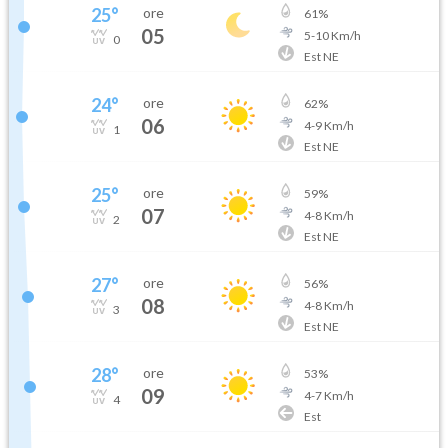
25
°
ore
61
%
05
5
-
10
Km/h
0
Est NE
24
°
ore
62
%
06
4
-
9
Km/h
1
Est NE
25
°
ore
59
%
07
4
-
8
Km/h
2
Est NE
27
°
ore
56
%
08
4
-
8
Km/h
3
Est NE
28
°
ore
53
%
09
4
-
7
Km/h
4
Est