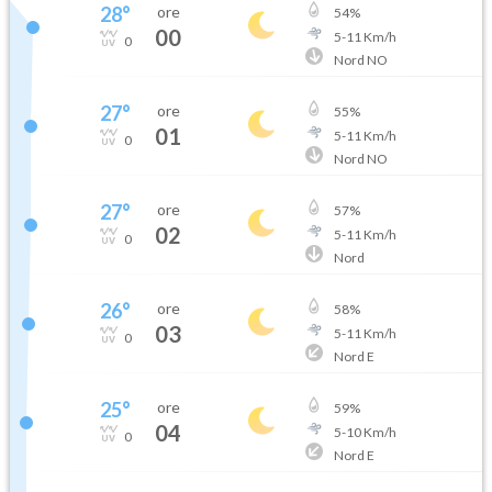
28
°
ore
54
%
00
5
-
11
Km/h
0
Nord NO
27
°
ore
55
%
01
5
-
11
Km/h
0
Nord NO
27
°
ore
57
%
02
5
-
11
Km/h
0
Nord
26
°
ore
58
%
03
5
-
11
Km/h
0
Nord E
25
°
ore
59
%
04
5
-
10
Km/h
0
Nord E