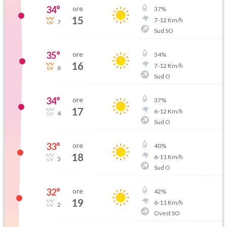
34
°
ore
37
%
15
7
-
12
Km/h
7
Sud SO
35
°
ore
34
%
16
7
-
12
Km/h
6
Sud O
34
°
ore
37
%
17
6
-
12
Km/h
4
Sud O
33
°
ore
40
%
18
6
-
11
Km/h
3
Sud O
32
°
ore
42
%
19
6
-
11
Km/h
2
Ovest SO