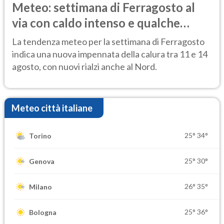
Meteo: settimana di Ferragosto al
via con caldo intenso e qualche
temporale
La tendenza meteo per la settimana di Ferragosto
indica una nuova impennata della calura tra 11 e 14
agosto, con nuovi rialzi anche al Nord.
Meteo città italiane
25°
34°
Torino
25°
30°
Genova
26°
35°
Milano
25°
36°
Bologna