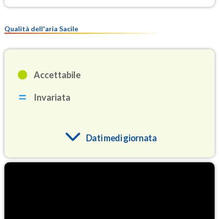
Qualità dell'aria Sacile
Accettabile
Invariata
Dati medi giornata
O3
87.9
(Ozono)
NO2
4.3
(Diossido di azoto)