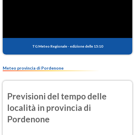
SO2
0.4
(Anidride solforosa)
PM10
12.1
(Materia particolata)
TG Meteo Regionale
-
edizione delle 15:10
PM25
8.2
(Materia particolata)
Meteo provincia di Pordenone
Previsioni del tempo delle
località in provincia di
Pordenone