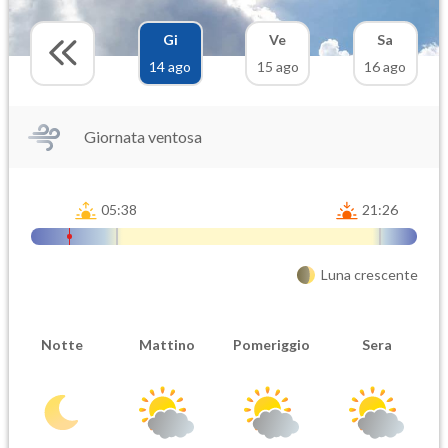
Gi
Ve
Sa
14 ago
15 ago
16 ago
Giornata ventosa
05:38
21:26
Luna crescente
Notte
Mattino
Pomeriggio
Sera