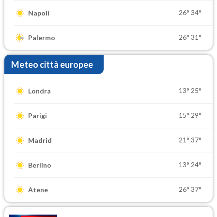
26°
34°
Napoli
26°
31°
Palermo
Meteo città europee
13°
25°
Londra
15°
29°
Parigi
21°
37°
Madrid
13°
24°
Berlino
26°
37°
Atene