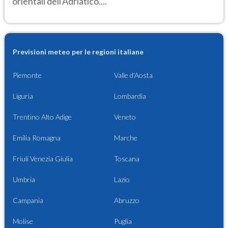
orientali dell'Adriatico....
Previsioni meteo per le regioni italiane
Piemonte
Valle d'Aosta
Liguria
Lombardia
Trentino Alto Adige
Veneto
Emilia Romagna
Marche
Friuli Venezia Giulia
Toscana
Umbria
Lazio
Campania
Abruzzo
Molise
Puglia