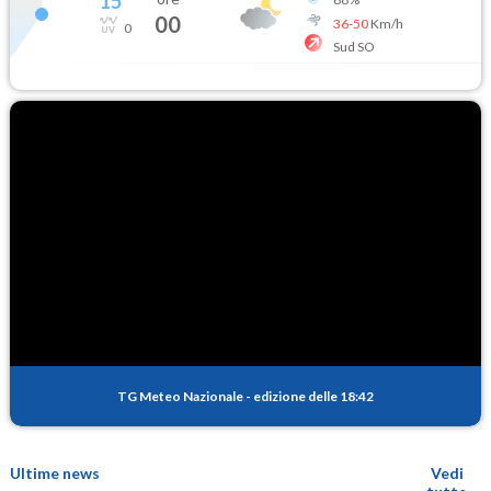
15
°
00
36
-
50
Km/h
0
Sud SO
TG Meteo Nazionale
-
edizione delle 18:42
Ultime news
Vedi