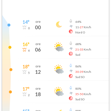
14
°
ore
64
%
00
11
-
27
Km/h
0
Nord O
16
°
ore
68
%
06
21
-
33
Km/h
6
Sud
18
°
ore
86
%
12
30
-
39
Km/h
5
Sud SO
17
°
ore
80
%
18
35
-
50
Km/h
2
Sud SO
ore
88
%