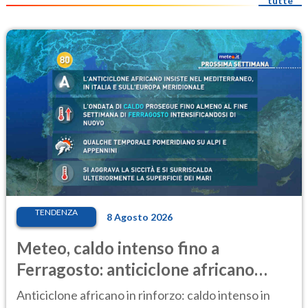
tutte
TENDENZA
8 Agosto 2026
Meteo, caldo intenso fino a
Ferragosto: anticiclone africano
ancora protagonista
Anticiclone africano in rinforzo: caldo intenso in