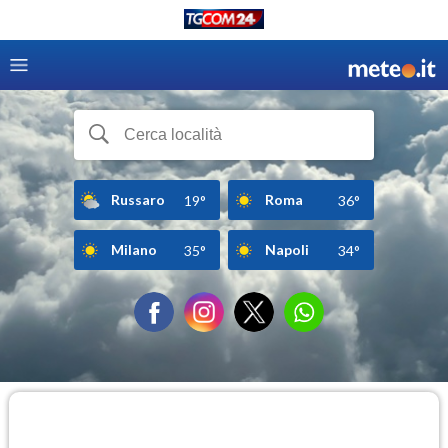
Russaro
Roma
19°
36°
Milano
Napoli
35°
34°