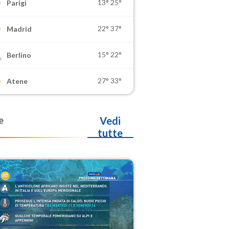
13°
25°
Parigi
22°
37°
Madrid
15°
22°
Berlino
27°
33°
Atene
e
Vedi
tutte