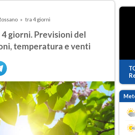
Rossano
tra 4 giorni
 giorni. Previsioni del
oni, temperatura e venti
T
Re
Mete