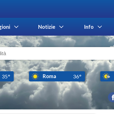
ioni
Notizie
Info
Roma
35°
36°