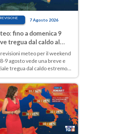
REVISIONE
7 Agosto 2026
eo: fino a domenica 9
ve tregua dal caldo al
d! Altrove calura e afa
revisioni meteo per il weekend
'8-9 agosto vede una breve e
iale tregua dal caldo estremo
Nord mentre altrove persistono
radi.