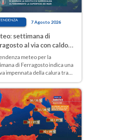
TENDENZA
7 Agosto 2026
eo: settimana di
ragosto al via con caldo
enso e qualche temporale
tendenza meteo per la
imana di Ferragosto indica una
a impennata della calura tra
 14 agosto, con nuovi rialzi
he al Nord.