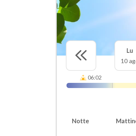
Lu
10 ag
06:02
Notte
Mattin