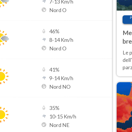
7
-
13
Km/h
Nord O
P
46
%
Met
8
-
14
Km/h
bre
Nord O
Nor
Le p
dell
parz
41
%
al 
9
-
14
Km/h
40 g
Nord NO
35
%
10
-
15
Km/h
Nord NE