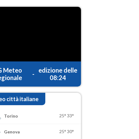
G Meteo
edizione delle
-
gionale
08:24
o città italiane
25°
33°
Torino
25°
30°
Genova