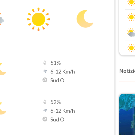
51
%
Notizi
6
-
12
Km/h
Sud O
52
%
6
-
12
Km/h
Sud O