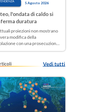
TENDENZA
5 Agosto 2026
eo, l'ondata di caldo si
ferma duratura
ttuali proiezioni non mostrano
vera modifica della
colazione con una prosecuzione
caldo fuori scala per molti
ni, compresa la settimana di
ragosto
rticoli
Vedi tutti