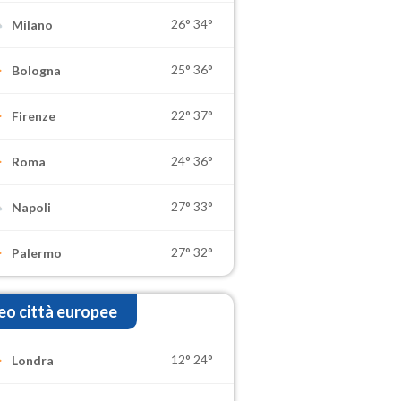
26°
34°
Milano
25°
36°
Bologna
22°
37°
Firenze
24°
36°
Roma
27°
33°
Napoli
27°
32°
Palermo
o città europee
12°
24°
Londra