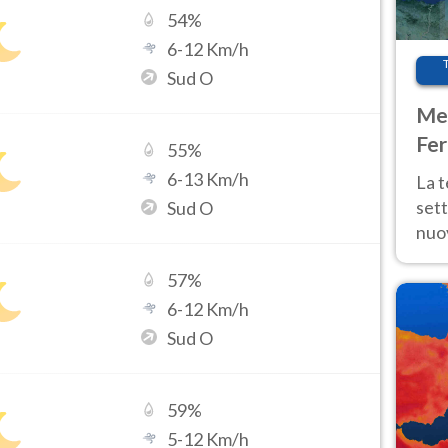
54
%
6
-
12
Km/h
Sud O
Met
Fer
55
%
int
6
-
13
Km/h
La 
sett
Sud O
nuov
11 e
57
%
anc
6
-
12
Km/h
Sud O
59
%
5
-
12
Km/h