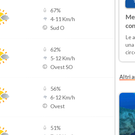
67
%
Met
4
-
11
Km/h
con
Sud O
Le a
una 
62
%
cir
5
-
12
Km/h
del 
Ovest SO
gior
Fer
Altri a
56
%
6
-
12
Km/h
Ovest
51
%