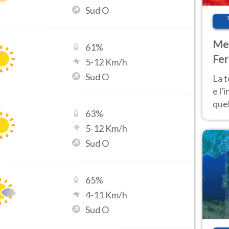
Sud O
Met
61
%
Fer
5
-
12
Km/h
pau
Sud O
La 
e l'
quel
63
%
Fer
5
-
12
Km/h
tem
Sud O
65
%
4
-
11
Km/h
Sud O