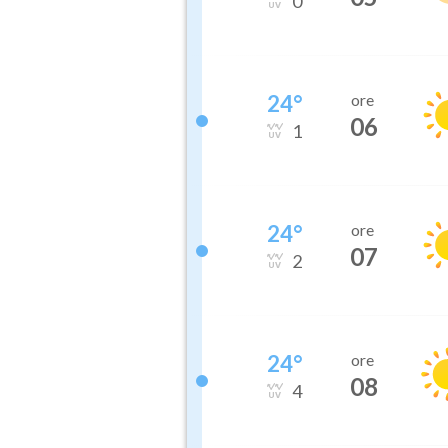
0
24
°
ore
06
1
24
°
ore
07
2
24
°
ore
08
4