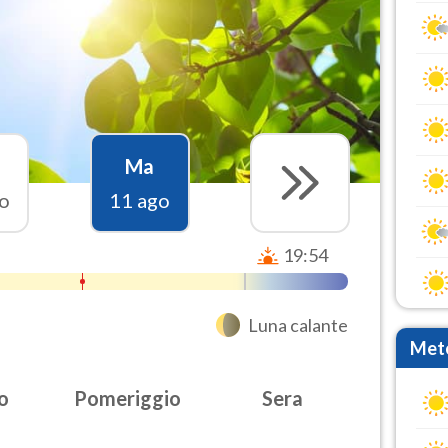
Ma
o
11 ago
19:54
Luna calante
Mete
o
Pomeriggio
Sera