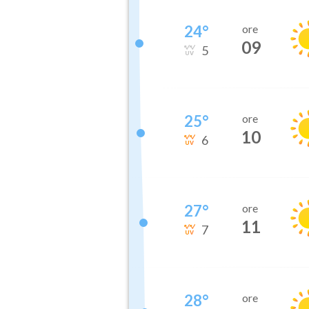
24
°
ore
09
5
25
°
ore
10
6
27
°
ore
11
7
28
°
ore