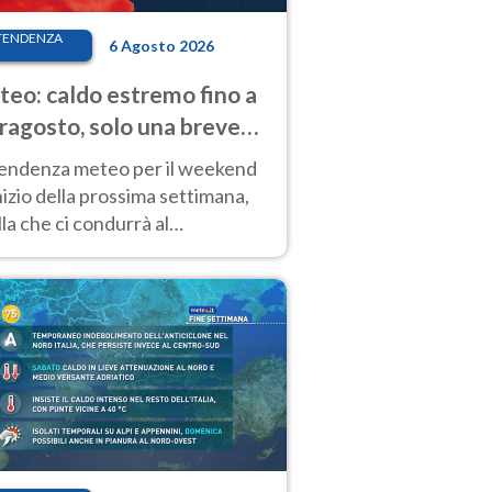
TENDENZA
6 Agosto 2026
eo: caldo estremo fino a
ragosto, solo una breve
sa. Ecco dove
tendenza meteo per il weekend
inizio della prossima settimana,
la che ci condurrà al
ragosto, vede ancora
perature molto elevate