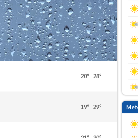
20°
28°
19°
29°
Mete
21°
30°