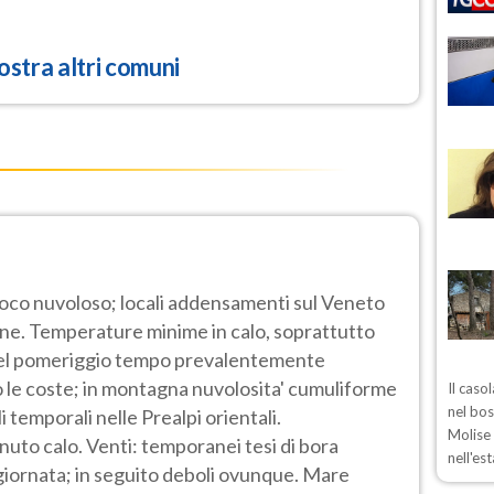
stra altri comuni
poco nuvoloso; locali addensamenti sul Veneto
ine. Temperature minime in calo, soprattutto
 Nel pomeriggio tempo prevalentemente
o le coste; in montagna nuvolosita' cumuliforme
Il caso
nel bos
i temporali nelle Prealpi orientali.
Molise 
to calo. Venti: temporanei tesi di bora
nell'es
o giornata; in seguito deboli ovunque. Mare