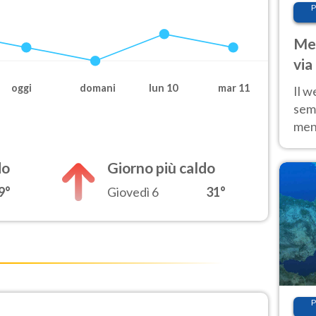
P
Met
via
cal
oggi
domani
lun 10
mar 11
Il w
sem
ment
fino
calo
do
Giorno più caldo
9°
Giovedì 6
31°
P