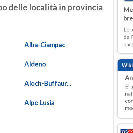
o delle località in provincia
Met
bre
Nor
Le p
dell
Alba-Ciampac
parz
al 
40 g
Aldeno
Wik
An
Aloch-Buffaur...
E' 
nat
con
Alpe Lusia
mod