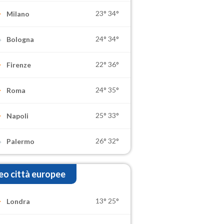
23°
34°
Milano
24°
34°
Bologna
22°
36°
Firenze
24°
35°
Roma
25°
33°
Napoli
26°
32°
Palermo
o città europee
13°
25°
Londra