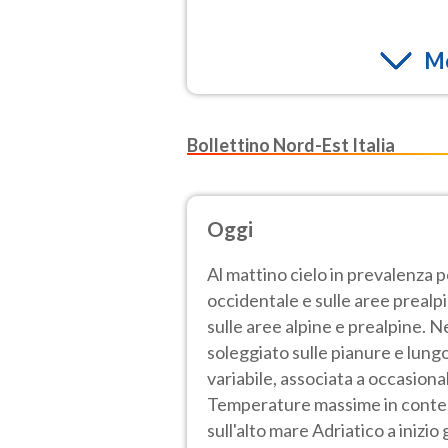
Mo
Bollettino Nord-Est Italia
Oggi
Al mattino cielo in prevalenza 
occidentale e sulle aree prealp
sulle aree alpine e prealpine.
soleggiato sulle pianure e lung
variabile, associata a occasional
Temperature massime in contenu
sull'alto mare Adriatico a inizi