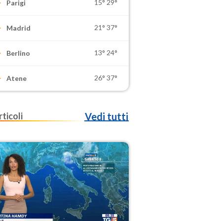
15°
29°
Parigi
21°
37°
Madrid
13°
24°
Berlino
26°
37°
Atene
rticoli
Vedi tutti