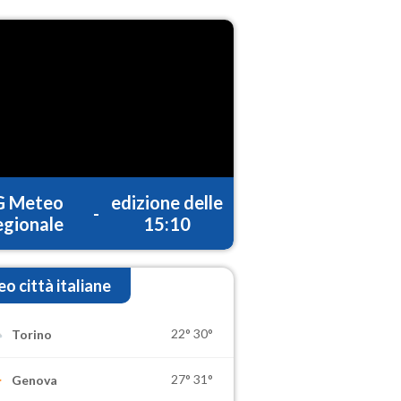
G Meteo
edizione delle
-
gionale
15:10
o città italiane
22°
30°
Torino
27°
31°
Genova