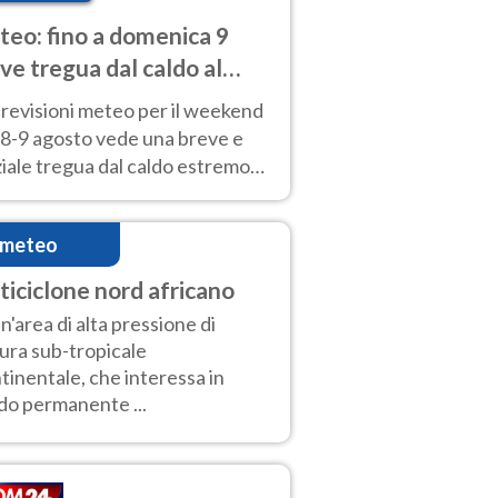
eo: fino a domenica 9
ve tregua dal caldo al
d! Altrove calura e afa
revisioni meteo per il weekend
'8-9 agosto vede una breve e
iale tregua dal caldo estremo
Nord mentre altrove persistono
radi.
imeteo
ticiclone nord africano
un'area di alta pressione di
ura sub-tropicale
tinentale, che interessa in
o permanente ...