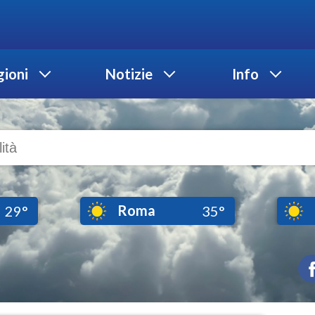
ioni
Notizie
Info
Roma
29°
35°