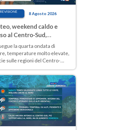
REVISIONE
8 Agosto 2026
eo, weekend caldo e
so al Centro-Sud,
porali sui rilievi
segue la quarta ondata di
ore, temperature molto elevate,
ie sulle regioni del Centro-
 Nuovi temporali di calore sulle
e montuose