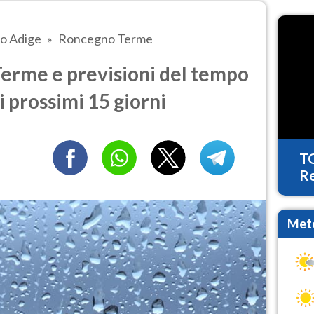
to Adige
Roncegno Terme
rme e previsioni del tempo
i prossimi 15 giorni
T
Re
Mete