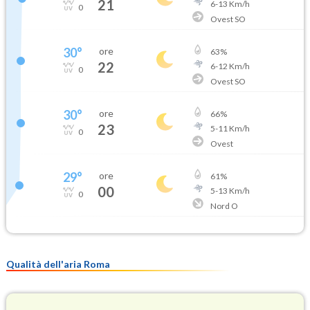
21
6
-
13
Km/h
0
Ovest SO
30
°
ore
63
%
22
6
-
12
Km/h
0
Ovest SO
30
°
ore
66
%
23
5
-
11
Km/h
0
Ovest
29
°
ore
61
%
00
5
-
13
Km/h
0
Nord O
Qualità dell'aria Roma