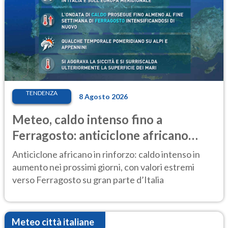
TENDENZA
8 Agosto 2026
Meteo, caldo intenso fino a
Ferragosto: anticiclone africano
ancora protagonista
Anticiclone africano in rinforzo: caldo intenso in
aumento nei prossimi giorni, con valori estremi
verso Ferragosto su gran parte d’Italia
Meteo città italiane