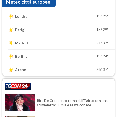
Meteo città europee
13°
25°
Londra
15°
29°
Parigi
21°
37°
Madrid
13°
24°
Berlino
26°
37°
Atene
Rita De Crescenzo torna dall'Egitto con una
scimmietta: "È mia e resta con me"