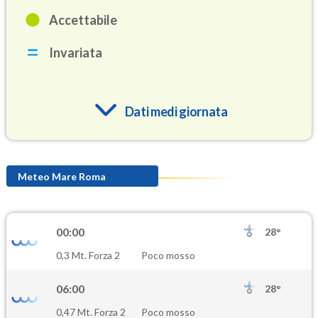
Accettabile
Invariata
Dati medi giornata
O3
81.2
(Ozono)
Meteo Mare Roma
NO2
10.0
(Diossido di azoto)
00:00
28°
SO2
0,3 Mt. Forza 2
Poco mosso
0.8
(Anidride solforosa)
06:00
28°
PM10
0,47 Mt. Forza 2
Poco mosso