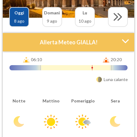
Oggi
Domani
Lu
8 ago
9 ago
10 ago
Allerta Meteo GIALLA!
06:10
20:20
Luna calante
Attendibilità
Urgenza
Notte
Mattino
Pomeriggio
Sera
Probabile
Ordinaria
Orario inizio
Ora fine
08-08T
08-08T