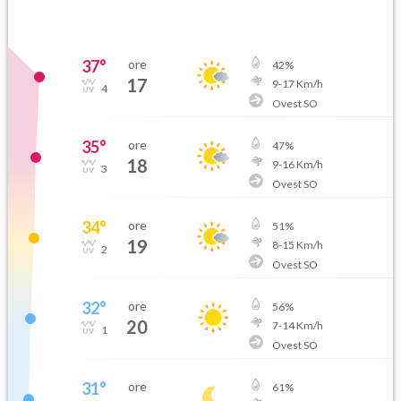
37
°
ore
42
%
17
9
-
17
Km/h
4
Ovest SO
35
°
ore
47
%
18
9
-
16
Km/h
3
Ovest SO
34
°
ore
51
%
19
8
-
15
Km/h
2
Ovest SO
32
°
ore
56
%
20
7
-
14
Km/h
1
Ovest SO
31
°
ore
61
%