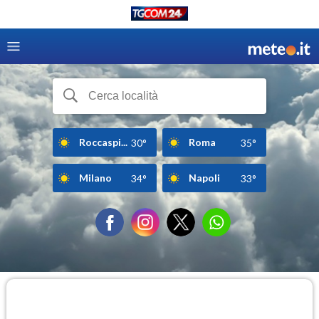
Roccaspi...
Roma
30°
35°
Milano
Napoli
34°
33°