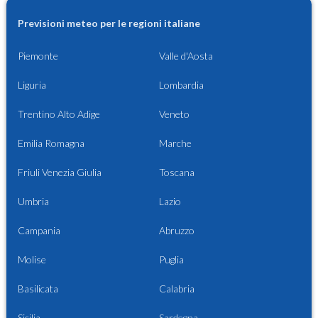
Previsioni meteo per le regioni italiane
Piemonte
Valle d'Aosta
Liguria
Lombardia
Trentino Alto Adige
Veneto
Emilia Romagna
Marche
Friuli Venezia Giulia
Toscana
Umbria
Lazio
Campania
Abruzzo
Molise
Puglia
Basilicata
Calabria
Sicilia
Sardegna