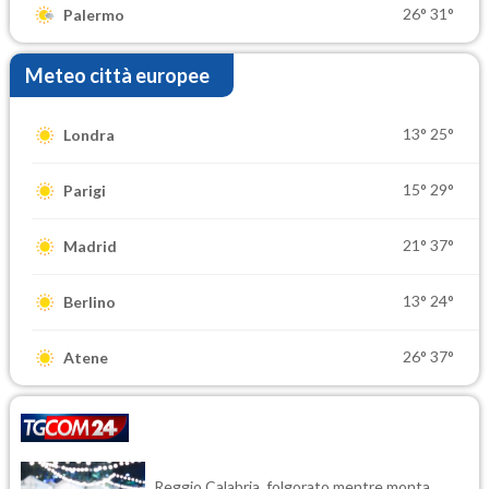
26°
31°
Palermo
Meteo città europee
13°
25°
Londra
15°
29°
Parigi
21°
37°
Madrid
13°
24°
Berlino
26°
37°
Atene
Reggio Calabria, folgorato mentre monta