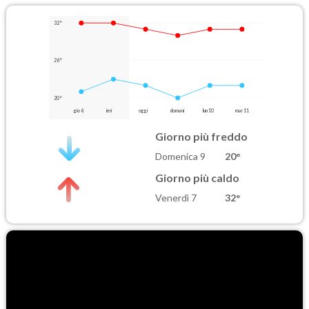
32°
26°
20°
gio 6
ieri
oggi
domani
lun 10
mar 11
Giorno più freddo
Domenica 9
20°
Giorno più caldo
Venerdì 7
32°