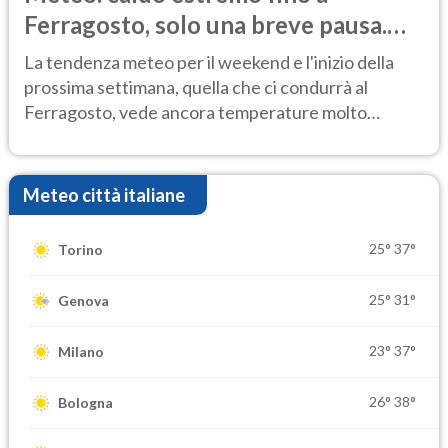
Ferragosto, solo una breve pausa.
Ecco dove
La tendenza meteo per il weekend e l'inizio della
prossima settimana, quella che ci condurrà al
Ferragosto, vede ancora temperature molto
elevate
Meteo città italiane
25°
37°
Torino
25°
31°
Genova
23°
37°
Milano
26°
38°
Bologna