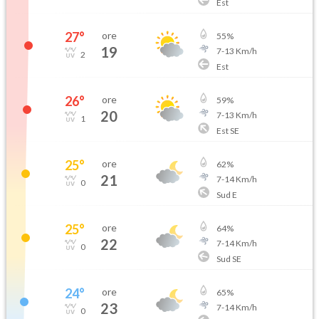
Est
27
°
ore
55
%
19
7
-
13
Km/h
2
Est
26
°
ore
59
%
20
7
-
13
Km/h
1
Est SE
25
°
ore
62
%
21
7
-
14
Km/h
0
Sud E
25
°
ore
64
%
22
7
-
14
Km/h
0
Sud SE
24
°
ore
65
%
23
7
-
14
Km/h
0