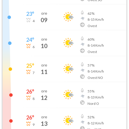
23
°
ore
62
%
09
8
-
15
Km/h
4
Ovest
24
°
ore
60
%
10
8
-
14
Km/h
6
Ovest
25
°
ore
57
%
11
8
-
14
Km/h
7
Ovest NO
26
°
ore
55
%
12
8
-
13
Km/h
8
Nord O
26
°
ore
52
%
13
8
-
12
Km/h
9