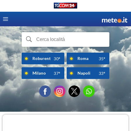
Roburent
Roma
30°
35°
Milano
Napoli
37°
33°