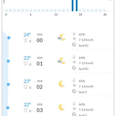
Pioggia
0
6
12
18
24
24
°
ore
63
%
00
7
-
13
Km/h
0
Sud SO
23
°
ore
64
%
01
7
-
13
Km/h
0
Sud SO
23
°
ore
65
%
02
7
-
13
Km/h
0
Sud O
22
°
ore
66
%
03
7
-
13
Km/h
0
Sud O