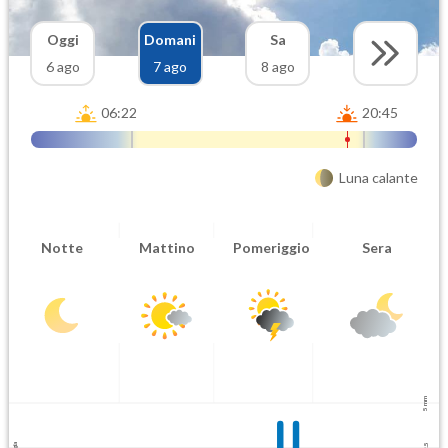
Oggi
Domani
Sa
6 ago
7 ago
8 ago
06:22
20:45
Luna calante
Notte
Mattino
Pomeriggio
Sera
5 mm
2.5