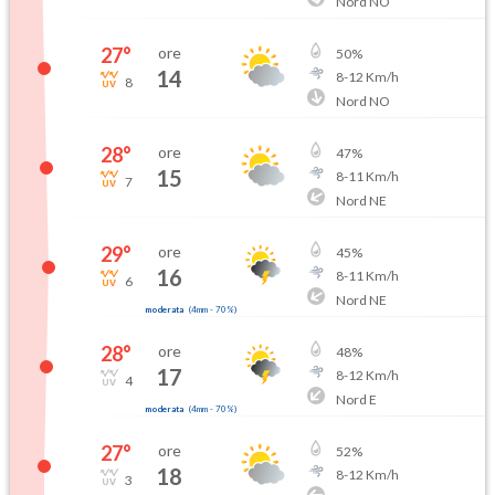
Nord NO
27
°
ore
50
%
14
8
-
12
Km/h
8
Nord NO
28
°
ore
47
%
15
8
-
11
Km/h
7
Nord NE
29
°
ore
45
%
16
8
-
11
Km/h
6
Nord NE
moderata
(
4mm
-
70
%)
28
°
ore
48
%
17
8
-
12
Km/h
4
Nord E
moderata
(
4mm
-
70
%)
27
°
ore
52
%
18
8
-
12
Km/h
3