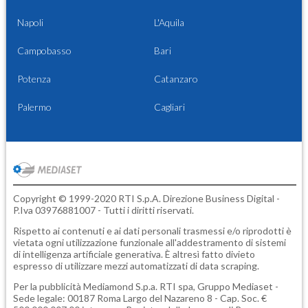
Napoli
L'Aquila
Campobasso
Bari
Potenza
Catanzaro
Palermo
Cagliari
Copyright © 1999-2020 RTI S.p.A. Direzione Business Digital -
P.Iva 03976881007 - Tutti i diritti riservati.
Rispetto ai contenuti e ai dati personali trasmessi e/o riprodotti è
vietata ogni utilizzazione funzionale all'addestramento di sistemi
di intelligenza artificiale generativa. È altresì fatto divieto
espresso di utilizzare mezzi automatizzati di data scraping.
Per la pubblicità
Mediamond S.p.a.
RTI spa, Gruppo Mediaset -
Sede legale: 00187 Roma Largo del Nazareno 8 - Cap. Soc. €