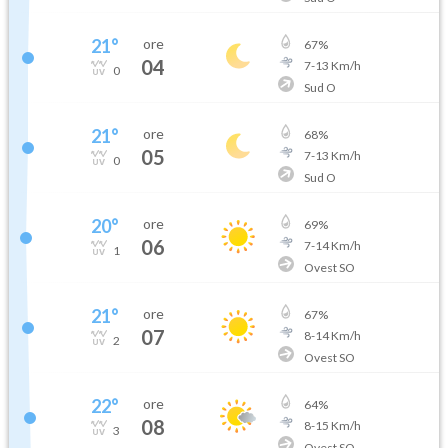
21
°
ore
67
%
04
7
-
13
Km/h
0
Sud O
21
°
ore
68
%
05
7
-
13
Km/h
0
Sud O
20
°
ore
69
%
06
7
-
14
Km/h
1
Ovest SO
21
°
ore
67
%
07
8
-
14
Km/h
2
Ovest SO
22
°
ore
64
%
08
8
-
15
Km/h
3
Ovest SO