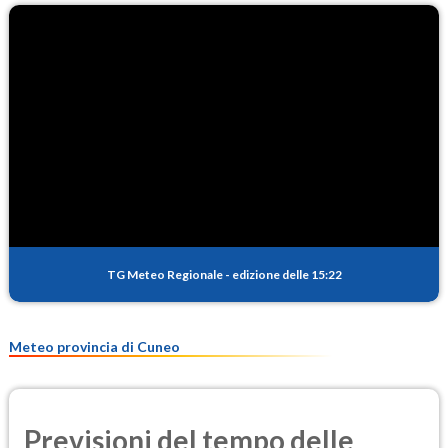
O3
90.0
(Ozono)
NO2
2.7
(Diossido di azoto)
SO2
0.3
(Anidride solforosa)
PM10
13.7
(Materia particolata)
TG Meteo Regionale
-
edizione delle 15:22
PM25
7.2
(Materia particolata)
Meteo provincia di Cuneo
Previsioni del tempo delle