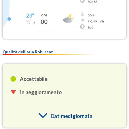
Sud SE
23
°
ore
66
%
00
7
-
14
Km/h
0
Sud
Qualità dell'aria Roburent
Accettabile
In peggioramento
Dati medi giornata