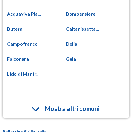
Acquaviva Pla...
Bompensiere
Butera
Caltanissetta...
Campofranco
Delia
Falconara
Gela
Lido di Manfr...
Mostra altri comuni
Bollettino Sicilia Italia