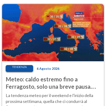
TENDENZA
6 Agosto 2026
Meteo: caldo estremo fino a
Ferragosto, solo una breve pausa.
Ecco dove
La tendenza meteo per il weekend e l'inizio della
prossima settimana, quella che ci condurrà al