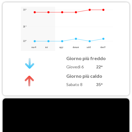
35°
28°
22°
mar 4
ieri
oggi
domani
sab 8
dom 9
Giorno più freddo
Giovedì 6
22°
Giorno più caldo
Sabato 8
35°