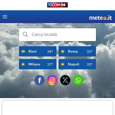
Riesi
Roma
34°
35°
Milano
Napoli
37°
33°