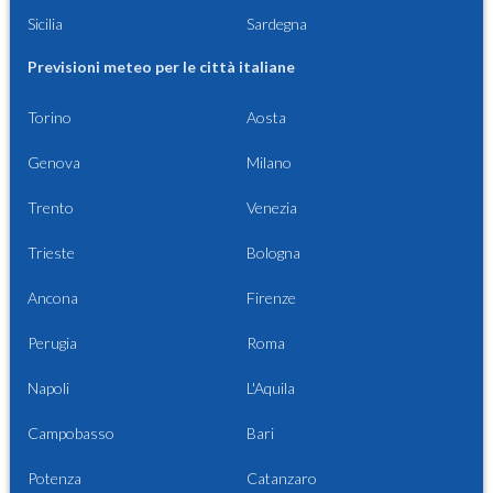
Sicilia
Sardegna
Previsioni meteo per le città italiane
Torino
Aosta
Genova
Milano
Trento
Venezia
Trieste
Bologna
Ancona
Firenze
Perugia
Roma
Napoli
L'Aquila
Campobasso
Bari
Potenza
Catanzaro