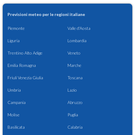
Previsioni meteo per le regioni italiane
Piemonte
Valle d'Aosta
Liguria
Lombardia
Trentino Alto Adige
Veneto
Emilia Romagna
Marche
Friuli Venezia Giulia
Toscana
Umbria
Lazio
Campania
Abruzzo
Molise
Puglia
Basilicata
Calabria