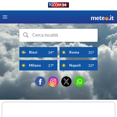
Riesi
Roma
34°
35°
Milano
Napoli
37°
33°