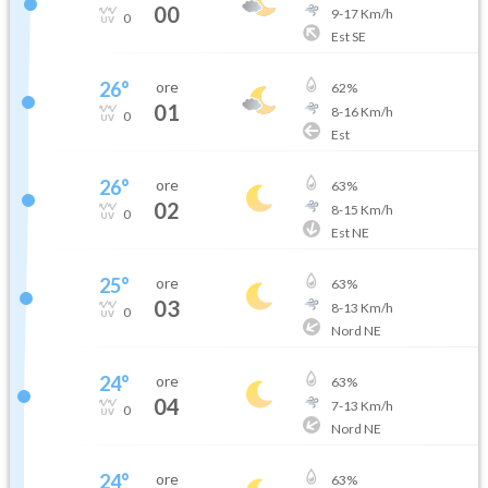
00
9
-
17
Km/h
0
Est SE
26
°
ore
62
%
01
8
-
16
Km/h
0
Est
26
°
ore
63
%
02
8
-
15
Km/h
0
Est NE
25
°
ore
63
%
03
8
-
13
Km/h
0
Nord NE
24
°
ore
63
%
04
7
-
13
Km/h
0
Nord NE
24
°
ore
63
%