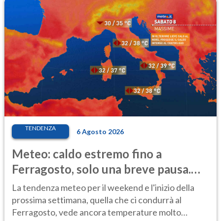
TENDENZA
6 Agosto 2026
Meteo: caldo estremo fino a
Ferragosto, solo una breve pausa.
Ecco dove
La tendenza meteo per il weekend e l'inizio della
prossima settimana, quella che ci condurrà al
Ferragosto, vede ancora temperature molto