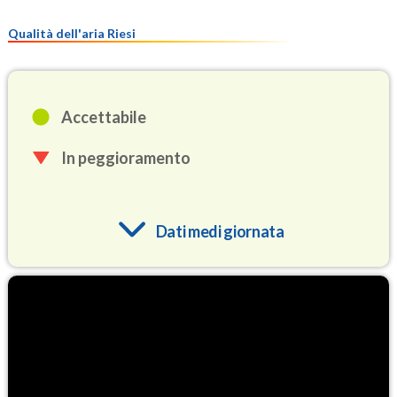
Qualità dell'aria Riesi
Accettabile
In peggioramento
Dati medi giornata
O3
76.9
(Ozono)
NO2
1.7
(Diossido di azoto)