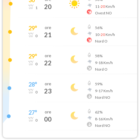
20
11
-
20
Km/h
1
Ovest NO
29
°
ore
56
%
21
10
-
20
Km/h
0
Nord O
29
°
ore
58
%
22
9
-
18
Km/h
0
Nord O
28
°
ore
59
%
23
9
-
17
Km/h
0
Nord NO
27
°
ore
62
%
00
8
-
16
Km/h
0
Nord NO