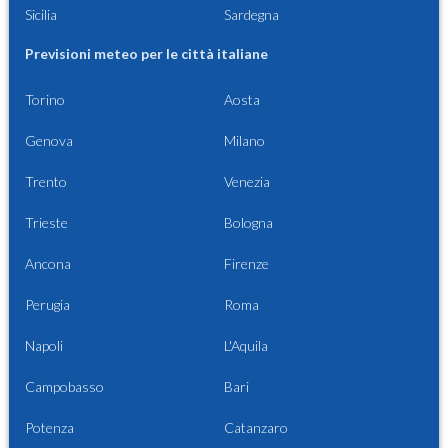
Sicilia
Sardegna
Previsioni meteo per le città italiane
Torino
Aosta
Genova
Milano
Trento
Venezia
Trieste
Bologna
Ancona
Firenze
Perugia
Roma
Napoli
L'Aquila
Campobasso
Bari
Potenza
Catanzaro