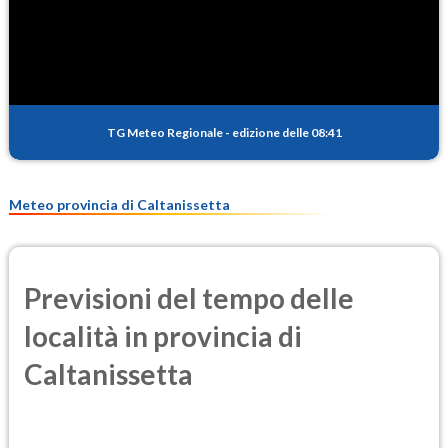
SO2
0.5
(Anidride solforosa)
PM10
17.2
(Materia particolata)
TG Meteo Regionale
-
edizione delle 08:41
PM25
9.5
(Materia particolata)
Meteo provincia di Caltanissetta
Previsioni del tempo delle
località in provincia di
Caltanissetta