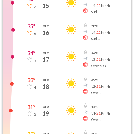
15
14
-
22
Km/h
7
Sud O
35
°
ore
28
%
16
14
-
22
Km/h
6
Sud O
34
°
ore
34
%
17
13
-
21
Km/h
5
Ovest SO
33
°
ore
39
%
18
12
-
21
Km/h
4
Ovest
31
°
ore
45
%
19
11
-
21
Km/h
2
Ovest
30
°
ore
50
%