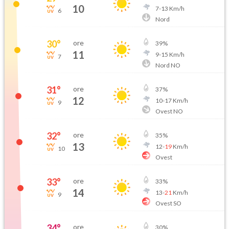
10
7
-
13
Km/h
6
Nord
30
°
ore
39
%
11
9
-
15
Km/h
7
Nord NO
31
°
ore
37
%
12
10
-
17
Km/h
9
Ovest NO
32
°
ore
35
%
13
12
-
19
Km/h
10
Ovest
33
°
ore
33
%
14
13
-
21
Km/h
9
Ovest SO
34
°
ore
30
%