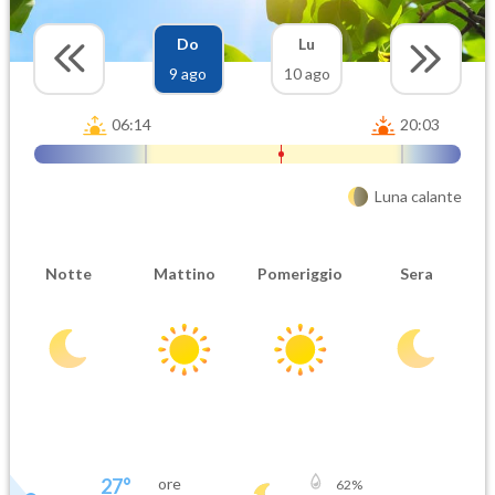
Do
Lu
9 ago
10 ago
06:14
20:03
Luna calante
Notte
Mattino
Pomeriggio
Sera
27
°
ore
62
%