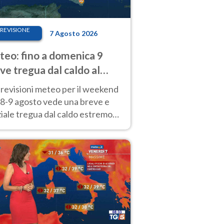
REVISIONE
7 Agosto 2026
eo: fino a domenica 9
ve tregua dal caldo al
d! Altrove calura e afa
revisioni meteo per il weekend
'8-9 agosto vede una breve e
iale tregua dal caldo estremo
Nord mentre altrove persistono
radi.