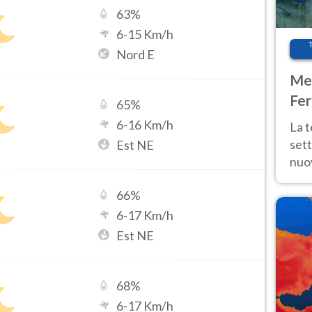
63
%
6
-
15
Km/h
Nord E
Met
Fer
65
%
int
6
-
16
Km/h
La 
sett
Est NE
nuov
11 e
66
%
anc
6
-
17
Km/h
Est NE
68
%
6
-
17
Km/h