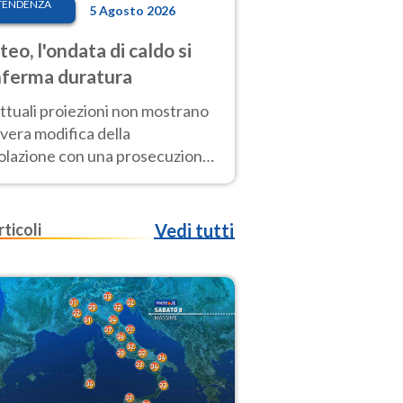
TENDENZA
5 Agosto 2026
eo, l'ondata di caldo si
ferma duratura
ttuali proiezioni non mostrano
vera modifica della
colazione con una prosecuzione
caldo fuori scala per molti
ni, compresa la settimana di
ragosto
rticoli
Vedi tutti