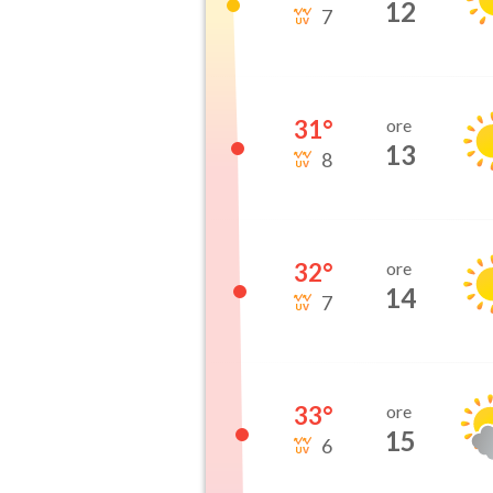
12
7
31
°
ore
13
8
32
°
ore
14
7
33
°
ore
15
6