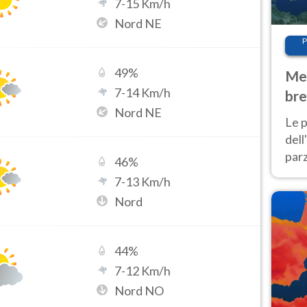
7
-
15
Km/h
Nord NE
P
49
%
Met
7
-
14
Km/h
bre
Nord NE
Nor
Le p
dell
parz
46
%
al 
7
-
13
Km/h
40 g
Nord
44
%
7
-
12
Km/h
Nord NO