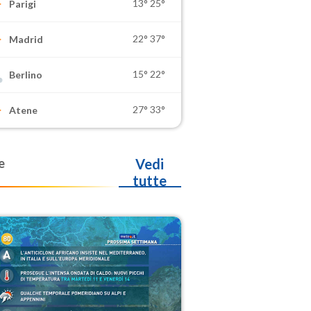
13°
25°
Parigi
22°
37°
Madrid
15°
22°
Berlino
27°
33°
Atene
e
Vedi
tutte