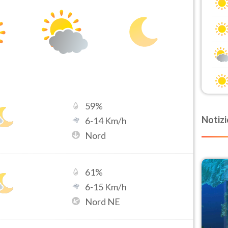
59
%
Notizi
6
-
14
Km/h
Nord
61
%
6
-
15
Km/h
Nord NE