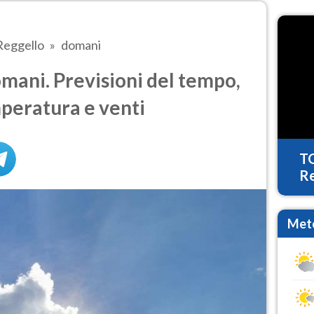
Reggello
domani
mani. Previsioni del tempo,
mperatura e venti
T
Re
Mete