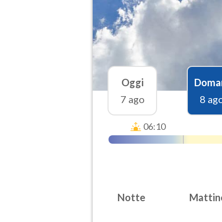
Oggi
Doma
7 ago
8 ag
06:10
Notte
Mattin