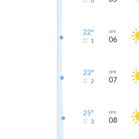
0
22
°
ore
06
1
23
°
ore
07
2
25
°
ore
08
3