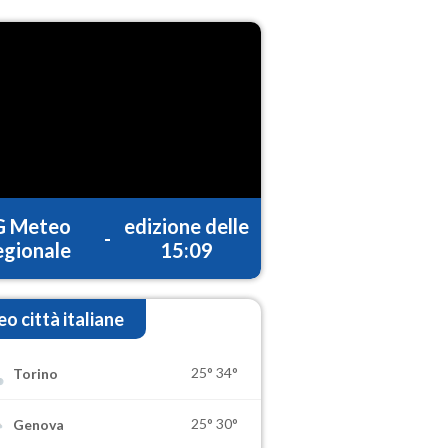
G Meteo
edizione delle
-
gionale
15:09
o città italiane
25°
34°
Torino
25°
30°
Genova