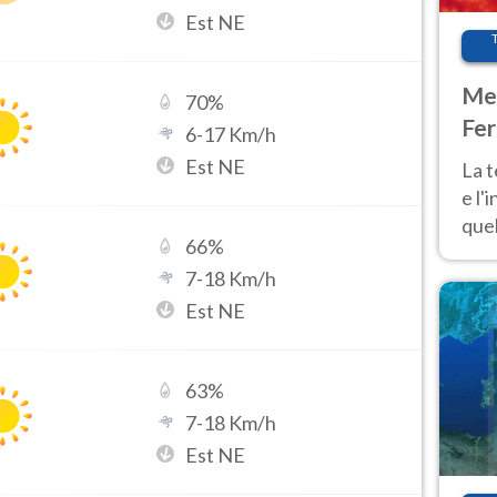
Est NE
Met
70
%
Fer
6
-
17
Km/h
pau
Est NE
La 
e l'
quel
66
%
Fer
7
-
18
Km/h
tem
Est NE
63
%
7
-
18
Km/h
Est NE