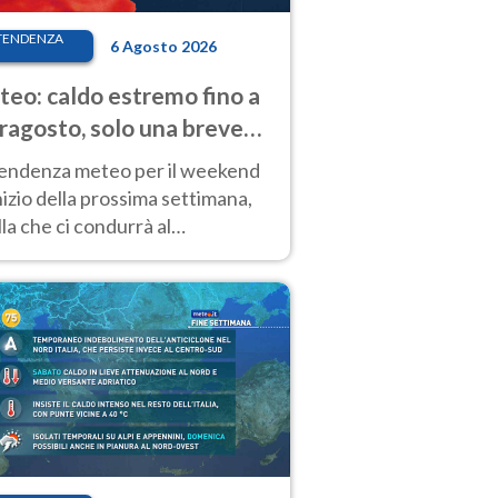
TENDENZA
6 Agosto 2026
eo: caldo estremo fino a
ragosto, solo una breve
sa. Ecco dove
tendenza meteo per il weekend
inizio della prossima settimana,
la che ci condurrà al
ragosto, vede ancora
perature molto elevate