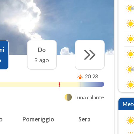
ni
Do
o
9 ago
20:28
Luna calante
Mete
o
Pomeriggio
Sera