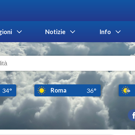
ioni
Notizie
Info
Roma
34°
36°