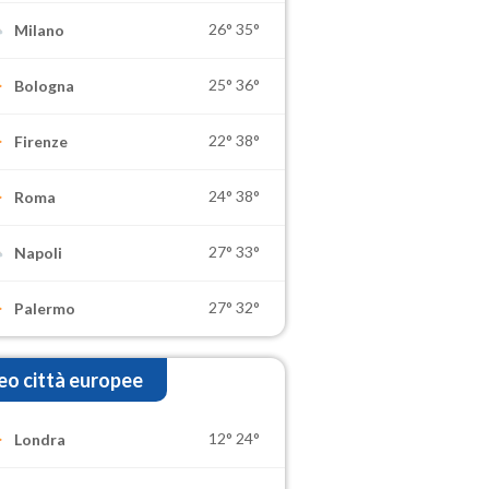
26°
35°
Milano
25°
36°
Bologna
22°
38°
Firenze
24°
38°
Roma
27°
33°
Napoli
27°
32°
Palermo
o città europee
12°
24°
Londra