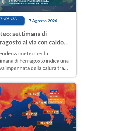
TENDENZA
7 Agosto 2026
eo: settimana di
ragosto al via con caldo
enso e qualche temporale
tendenza meteo per la
imana di Ferragosto indica una
a impennata della calura tra
 14 agosto, con nuovi rialzi
he al Nord.