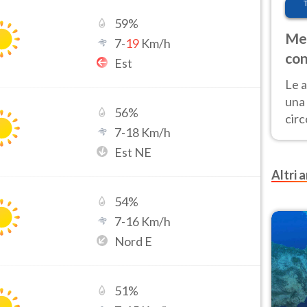
59
%
Met
7
-
19
Km/h
con
Est
Le a
una 
56
%
cir
7
-
18
Km/h
del 
Est NE
gior
Fer
Altri a
54
%
7
-
16
Km/h
Nord E
51
%