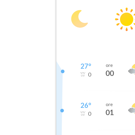
27
°
ore
00
0
26
°
ore
01
0