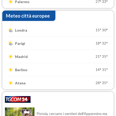
27°
33°
Palermo
Meteo città europee
15°
30°
Londra
18°
32°
Parigi
21°
35°
Madrid
14°
31°
Berlino
28°
35°
Atene
Pistoia, cercano i sentieri dell'Appennino ma