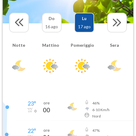
Do
Lu
16 ago
17 ago
Notte
Mattino
Pomeriggio
Sera
23
°
ore
46
%
00
6
-
10
Km/h
0
Nord
22
°
ore
47
%