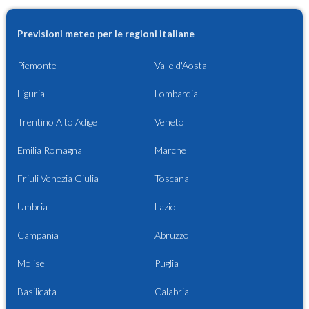
Previsioni meteo per le regioni italiane
Piemonte
Valle d'Aosta
Liguria
Lombardia
Trentino Alto Adige
Veneto
Emilia Romagna
Marche
Friuli Venezia Giulia
Toscana
Umbria
Lazio
Campania
Abruzzo
Molise
Puglia
Basilicata
Calabria