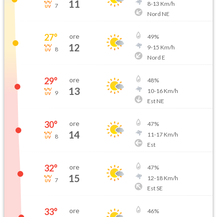
11
8
-
13
Km/h
7
Nord NE
27
°
ore
49
%
12
9
-
15
Km/h
8
Nord E
29
°
ore
48
%
13
10
-
16
Km/h
9
Est NE
30
°
ore
47
%
14
11
-
17
Km/h
8
Est
32
°
ore
47
%
15
12
-
18
Km/h
7
Est SE
33
°
ore
46
%