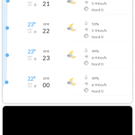
21
5
-
9
Km/h
0
Nord O
23
°
ore
50
%
22
5
-
9
Km/h
0
Nord O
23
°
ore
49
%
23
6
-
9
Km/h
0
Nord O
22
°
ore
49
%
00
6
-
9
Km/h
0
Nord O