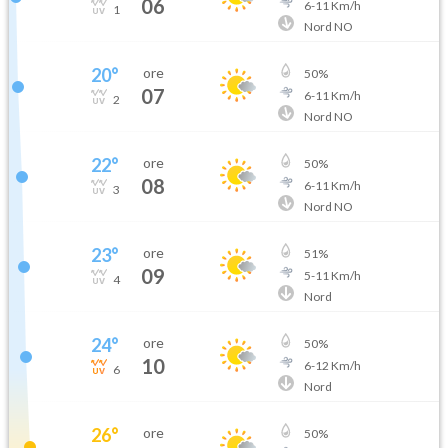
06
6
-
11
Km/h
1
Nord NO
20
°
ore
50
%
07
6
-
11
Km/h
2
Nord NO
22
°
ore
50
%
08
6
-
11
Km/h
3
Nord NO
23
°
ore
51
%
09
5
-
11
Km/h
4
Nord
24
°
ore
50
%
10
6
-
12
Km/h
6
Nord
26
°
ore
50
%