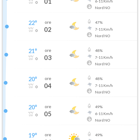
01
6
-
11
Km/h
0
Nord NO
22
°
ore
47
%
02
7
-
11
Km/h
0
Nord NO
21
°
ore
48
%
03
7
-
11
Km/h
0
Nord NO
20
°
ore
48
%
04
7
-
11
Km/h
0
Nord NO
20
°
ore
49
%
05
6
-
11
Km/h
0
Nord NO
19
°
ore
49
%