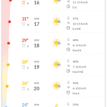
16
11
-
17
Km/h
6
Est
31
°
ore
47
%
17
10
-
15
Km/h
4
Est NE
29
°
ore
48
%
18
8
-
13
Km/h
3
Nord E
28
°
ore
48
%
19
7
-
12
Km/h
2
Nord NE
26
°
ore
49
%
20
6
-
10
Km/h
1
Nord
24
°
ore
50
%