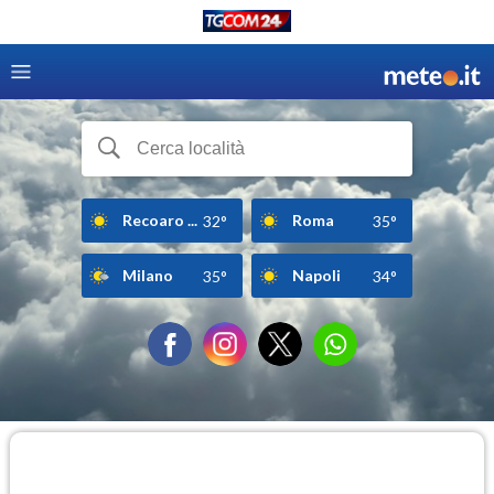
Recoaro ...
Roma
32°
35°
Milano
Napoli
35°
34°