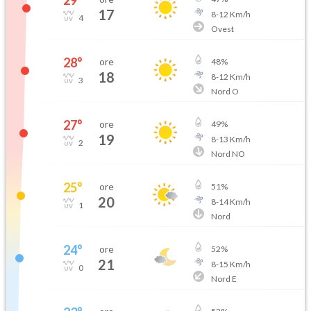
29
°
17
8
-
12
Km/h
4
Ovest
28
°
ore
48
%
18
8
-
12
Km/h
3
Nord O
27
°
ore
49
%
19
8
-
13
Km/h
2
Nord NO
25
°
ore
51
%
20
8
-
14
Km/h
1
Nord
24
°
ore
52
%
21
8
-
15
Km/h
0
Nord E