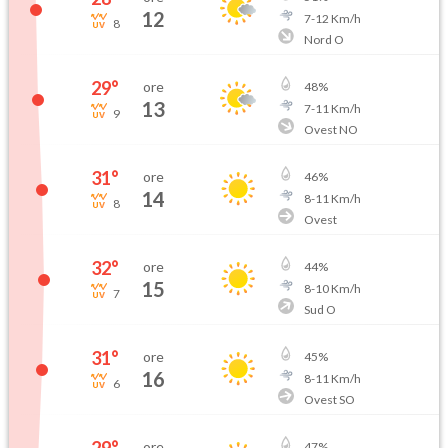
12
7
-
12
Km/h
8
Nord O
29
°
ore
48
%
13
7
-
11
Km/h
9
Ovest NO
31
°
ore
46
%
14
8
-
11
Km/h
8
Ovest
32
°
ore
44
%
15
8
-
10
Km/h
7
Sud O
31
°
ore
45
%
16
8
-
11
Km/h
6
Ovest SO
ore
47
%