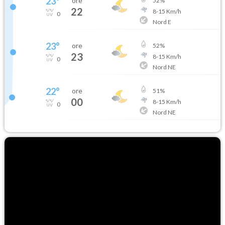
23
°
ore
52
%
22
8
-
15
Km/h
0
Nord E
23
°
ore
52
%
23
8
-
15
Km/h
0
Nord NE
22
°
ore
51
%
00
8
-
15
Km/h
0
Nord NE