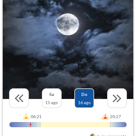
Sa
Do
15 ago
16 ago
06:21
20:27