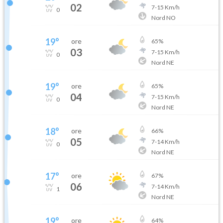
02
7
-
15
Km/h
0
Nord NO
19
°
ore
65
%
03
7
-
15
Km/h
0
Nord NE
19
°
ore
65
%
04
7
-
15
Km/h
0
Nord NE
18
°
ore
66
%
05
7
-
14
Km/h
0
Nord NE
17
°
ore
67
%
06
7
-
14
Km/h
1
Nord NE
19
°
ore
64
%