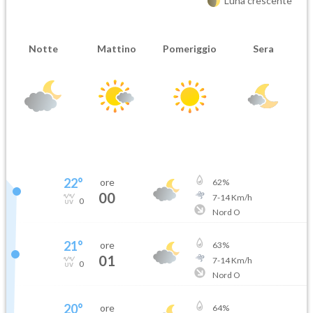
Luna crescente
Notte
Mattino
Pomeriggio
Sera
22
°
ore
62
%
00
7
-
14
Km/h
0
Nord O
21
°
ore
63
%
01
7
-
14
Km/h
0
Nord O
20
°
ore
64
%