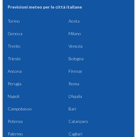
Previsioni meteo per le città italiane
Torino
Aosta
Genova
Milano
Trento
Venezia
Trieste
Bologna
Ancona
Firenze
Perugia
Roma
Napoli
L'Aquila
Campobasso
Bari
Potenza
Catanzaro
Palermo
Cagliari