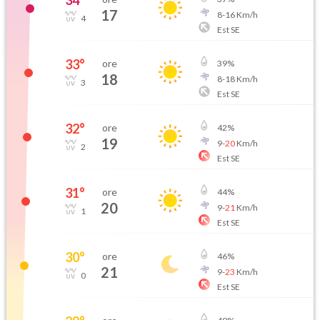
34
°
17
8
-
16
Km/h
4
Est SE
33
°
ore
39
%
18
8
-
18
Km/h
3
Est SE
32
°
ore
42
%
19
9
-
20
Km/h
2
Est SE
31
°
ore
44
%
20
9
-
21
Km/h
1
Est SE
30
°
ore
46
%
21
9
-
23
Km/h
0
Est SE