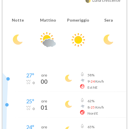
Luna crescente
Notte
Mattino
Pomeriggio
Sera
27
°
ore
58
%
00
9
-
24
Km/h
0
Est NE
25
°
ore
62
%
01
8
-
25
Km/h
0
Nord E
24
°
ore
65
%