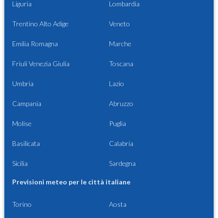
Liguria
Lombardia
Trentino Alto Adige
Veneto
Emilia Romagna
Marche
Friuli Venezia Giulia
Toscana
Umbria
Lazio
Campania
Abruzzo
Molise
Puglia
Basilicata
Calabria
Sicilia
Sardegna
Previsioni meteo per le città italiane
Torino
Aosta