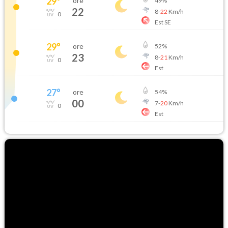
29
°
ore
49
%
22
8
-
22
Km/h
0
Est SE
29
°
ore
52
%
23
8
-
21
Km/h
0
Est
27
°
ore
54
%
00
7
-
20
Km/h
0
Est