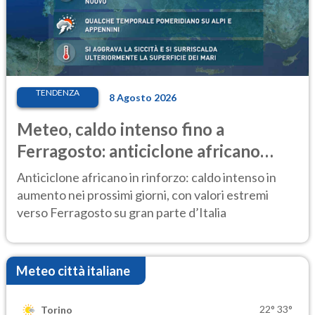
TENDENZA
8 Agosto 2026
Meteo, caldo intenso fino a
Ferragosto: anticiclone africano
ancora protagonista
Anticiclone africano in rinforzo: caldo intenso in
aumento nei prossimi giorni, con valori estremi
verso Ferragosto su gran parte d’Italia
Meteo città italiane
22°
33°
Torino