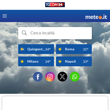
Quingent...
Roma
34°
35°
Milano
Napoli
34°
33°