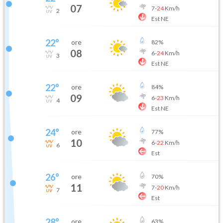
07
7
-
24
Km/h
2
Est NE
22
°
ore
82
%
08
6
-
24
Km/h
3
Est NE
22
°
ore
84
%
09
6
-
23
Km/h
4
Est NE
24
°
ore
77
%
10
6
-
22
Km/h
6
Est
26
°
ore
70
%
11
7
-
20
Km/h
7
Est
28
°
ore
63
%