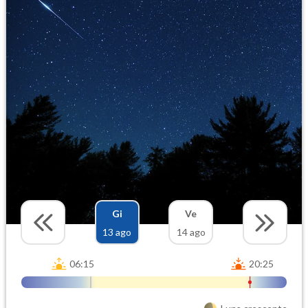
Gi
Ve
13 ago
14 ago
06:15
20:25