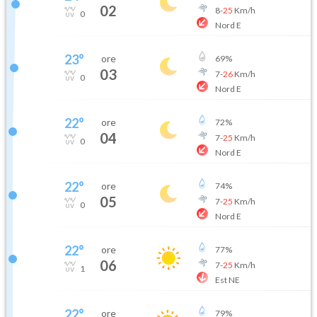
02
8
-
25
Km/h
0
Nord E
23
°
ore
69
%
03
7
-
26
Km/h
0
Nord E
22
°
ore
72
%
04
7
-
25
Km/h
0
Nord E
22
°
ore
74
%
05
7
-
25
Km/h
0
Nord E
22
°
ore
77
%
06
7
-
25
Km/h
1
Est NE
22
°
ore
79
%