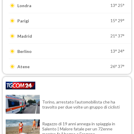
13°
25°
Londra
15°
29°
Parigi
21°
37°
Madrid
13°
24°
Berlino
26°
37°
Atene
Torino, arrestato l'automobilista che ha
travolto per due volte un gruppo di ciclisti
Ragazzo di 19 anni annega in spiaggia in
Salento | Malore fatale per un 72enne
mentre fa il bagno a Fregene