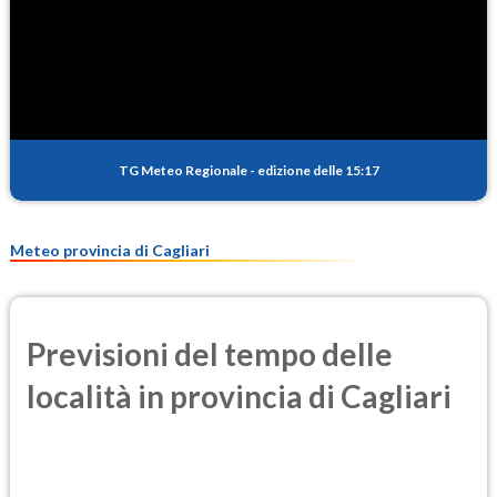
SO2
0.6
(Anidride solforosa)
PM10
13.1
(Materia particolata)
TG Meteo Regionale
-
edizione delle 15:17
PM25
8.2
(Materia particolata)
Meteo provincia di Cagliari
Previsioni del tempo delle
località in provincia di Cagliari