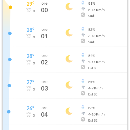
29
°
ore
81
%
00
8
-
15
Km/h
0
Sud E
28
°
ore
82
%
01
6
-
13
Km/h
0
Sud E
28
°
ore
84
%
02
5
-
11
Km/h
0
Est SE
27
°
ore
85
%
03
4
-
9
Km/h
0
Est SE
26
°
ore
86
%
04
4
-
10
Km/h
0
Est SE