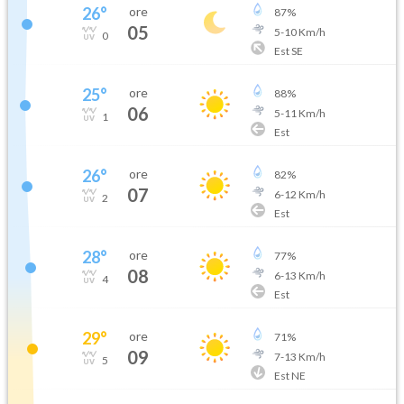
26
°
ore
87
%
05
5
-
10
Km/h
0
Est SE
25
°
ore
88
%
06
5
-
11
Km/h
1
Est
26
°
ore
82
%
07
6
-
12
Km/h
2
Est
28
°
ore
77
%
08
6
-
13
Km/h
4
Est
29
°
ore
71
%
09
7
-
13
Km/h
5
Est NE