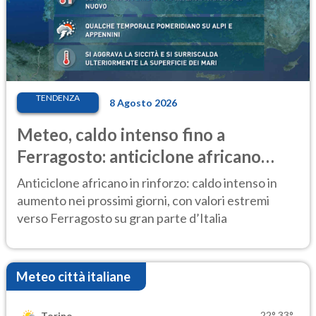
TENDENZA
8 Agosto 2026
Meteo, caldo intenso fino a
Ferragosto: anticiclone africano
ancora protagonista
Anticiclone africano in rinforzo: caldo intenso in
aumento nei prossimi giorni, con valori estremi
verso Ferragosto su gran parte d’Italia
Meteo città italiane
22°
33°
Torino