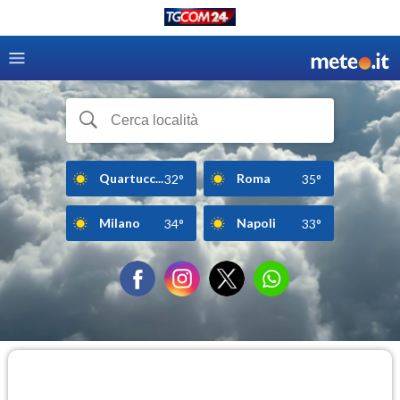
Quartucc...
Roma
32°
35°
Milano
Napoli
34°
33°