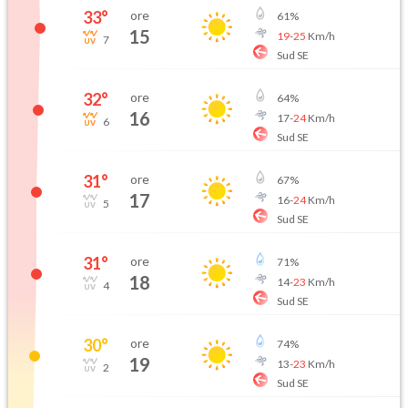
33
°
ore
61
%
15
19
-
25
Km/h
7
Sud SE
32
°
ore
64
%
16
17
-
24
Km/h
6
Sud SE
31
°
ore
67
%
17
16
-
24
Km/h
5
Sud SE
31
°
ore
71
%
18
14
-
23
Km/h
4
Sud SE
30
°
ore
74
%
19
13
-
23
Km/h
2
Sud SE