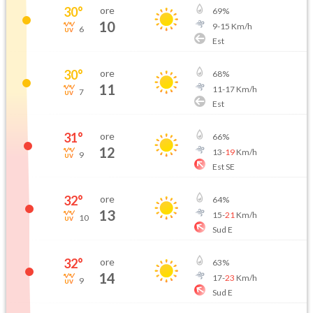
30
°
ore
69
%
10
9
-
15
Km/h
6
Est
30
°
ore
68
%
11
11
-
17
Km/h
7
Est
31
°
ore
66
%
12
13
-
19
Km/h
9
Est SE
32
°
ore
64
%
13
15
-
21
Km/h
10
Sud E
32
°
ore
63
%
14
17
-
23
Km/h
9
Sud E