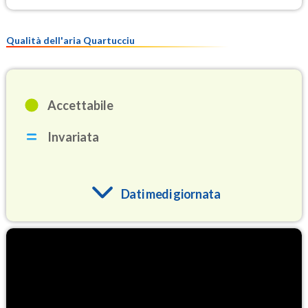
Qualità dell'aria Quartucciu
Accettabile
Invariata
Dati medi giornata
O3
80.3
(Ozono)
NO2
4.6
(Diossido di azoto)