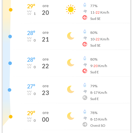
29
°
ore
77
%
20
11
-
22
Km/h
1
Sud SE
28
°
ore
80
%
21
10
-
22
Km/h
0
Sud SE
28
°
ore
80
%
22
9
-
20
Km/h
0
Sud E
27
°
ore
79
%
23
8
-
17
Km/h
0
Sud E
29
°
ore
78
%
00
8
-
15
Km/h
0
Ovest SO