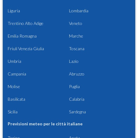
Liguria
Lombardia
Trentino Alto Adige
Veneto
Emilia Romagna
Marche
Friuli Venezia Giulia
Toscana
Umbria
Lazio
Campania
Abruzzo
Molise
Puglia
Basilicata
Calabria
Sicilia
Sardegna
Previsioni meteo per le città italiane
Torino
Aosta