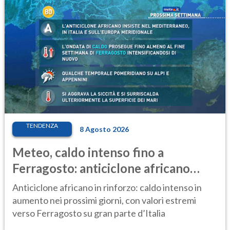
TENDENZA
8 Agosto 2026
Meteo, caldo intenso fino a
Ferragosto: anticiclone africano
ancora protagonista
Anticiclone africano in rinforzo: caldo intenso in
aumento nei prossimi giorni, con valori estremi
verso Ferragosto su gran parte d’Italia