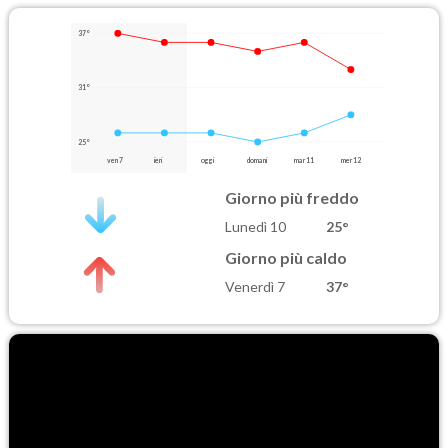
37°
31°
25°
ven 7
ieri
oggi
domani
mar 11
mer 12
Giorno più freddo
Lunedì 10
25°
Giorno più caldo
Venerdì 7
37°