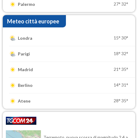
27°
32°
Palermo
Meteo città europee
15°
30°
Londra
18°
32°
Parigi
21°
35°
Madrid
14°
31°
Berlino
28°
35°
Atene
Terremoto, nuova scossa di magnitudo 2.4 a