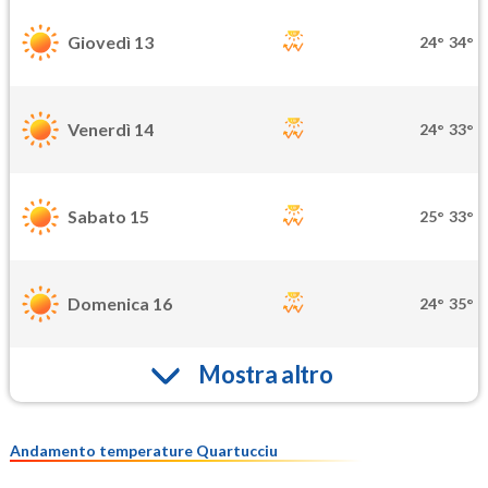
Giovedì 13
24°
34°
Venerdì 14
24°
33°
Sabato 15
25°
33°
Domenica 16
24°
35°
Mostra altro
Andamento temperature Quartucciu