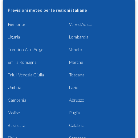
Previsioni meteo per le regioni italiane
Piemonte
Valle d'Aosta
Liguria
Lombardia
Trentino Alto Adige
Veneto
Emilia Romagna
Marche
Friuli Venezia Giulia
Toscana
Umbria
Lazio
Campania
Abruzzo
Molise
Puglia
Basilicata
Calabria
Sicilia
Sardegna