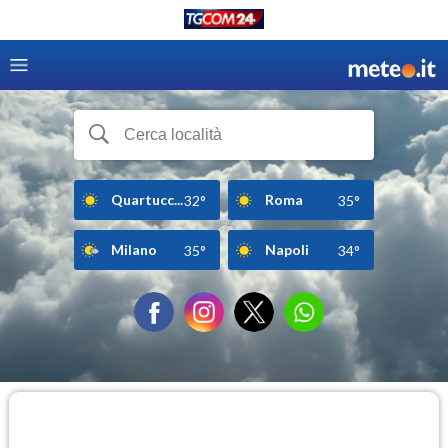
Quartucc...
Roma
32°
35°
Milano
Napoli
35°
34°