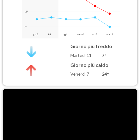
15°
7°
gio 6
ieri
oggi
domani
lun 10
mar 11
Giorno più freddo
Martedì 11
7°
Giorno più caldo
Venerdì 7
24°