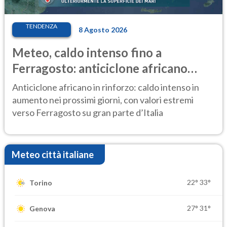
TENDENZA
8 Agosto 2026
Meteo, caldo intenso fino a
Ferragosto: anticiclone africano
ancora protagonista
Anticiclone africano in rinforzo: caldo intenso in
aumento nei prossimi giorni, con valori estremi
verso Ferragosto su gran parte d’Italia
Meteo città italiane
22°
33°
Torino
27°
31°
Genova