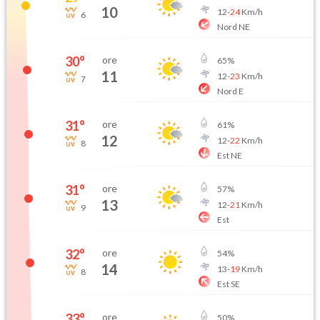
10
12
-
24
Km/h
6
Nord NE
30
°
ore
65
%
11
12
-
23
Km/h
7
Nord E
31
°
ore
61
%
12
12
-
22
Km/h
8
Est NE
31
°
ore
57
%
13
12
-
21
Km/h
9
Est
32
°
ore
54
%
14
13
-
19
Km/h
8
Est SE
33
°
ore
50
%