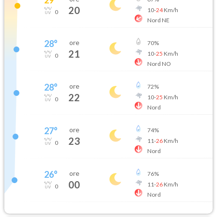
20
10
-
24
Km/h
0
Nord NE
28
°
ore
70
%
21
10
-
25
Km/h
0
Nord NO
28
°
ore
72
%
22
10
-
25
Km/h
0
Nord
27
°
ore
74
%
23
11
-
26
Km/h
0
Nord
26
°
ore
76
%
00
11
-
26
Km/h
0
Nord