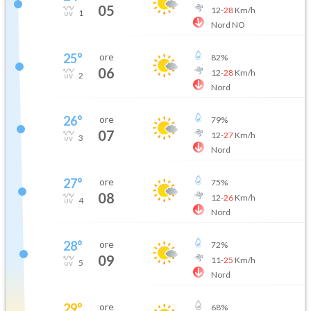
05
12
-
28
Km/h
1
Nord NO
25
°
ore
82
%
06
12
-
28
Km/h
2
Nord
26
°
ore
79
%
07
12
-
27
Km/h
3
Nord
27
°
ore
75
%
08
12
-
26
Km/h
4
Nord
28
°
ore
72
%
09
11
-
25
Km/h
5
Nord
29
°
ore
68
%