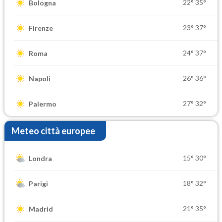
22°
35°
Bologna
23°
37°
Firenze
24°
37°
Roma
26°
36°
Napoli
27°
32°
Palermo
Meteo città europee
15°
30°
Londra
18°
32°
Parigi
21°
35°
Madrid