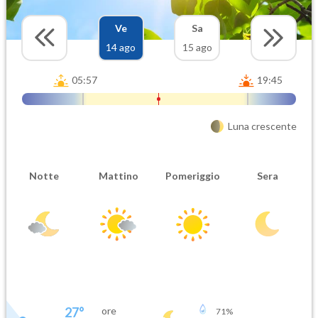
Ve
Sa
14 ago
15 ago
05:57
19:45
Luna crescente
Notte
Mattino
Pomeriggio
Sera
27
°
ore
71
%