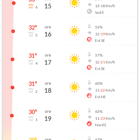
15
13
-
18
Km/h
6
Sud E
32
°
ore
53
%
16
12
-
19
Km/h
5
Est SE
31
°
ore
57
%
17
12
-
21
Km/h
4
Est SE
31
°
ore
60
%
18
11
-
22
Km/h
2
Est NE
30
°
ore
63
%
19
11
-
23
Km/h
1
Nord E
29
°
ore
67
%