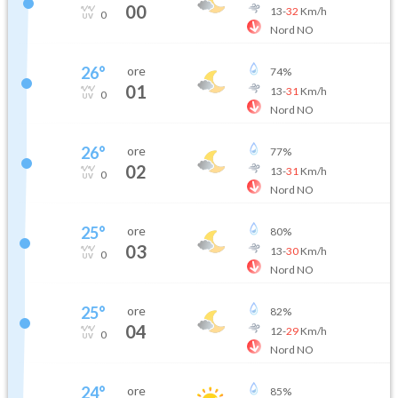
00
13
-
32
Km/h
0
Nord NO
26
°
ore
74
%
01
13
-
31
Km/h
0
Nord NO
26
°
ore
77
%
02
13
-
31
Km/h
0
Nord NO
25
°
ore
80
%
03
13
-
30
Km/h
0
Nord NO
25
°
ore
82
%
04
12
-
29
Km/h
0
Nord NO
24
°
ore
85
%