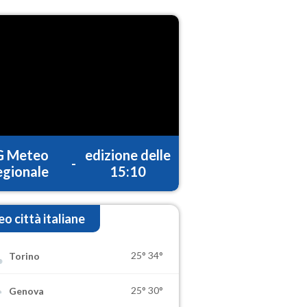
G Meteo
edizione delle
-
gionale
15:10
o città italiane
25°
34°
Torino
25°
30°
Genova