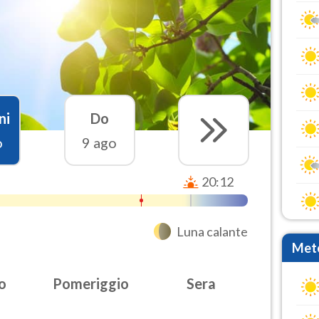
ni
Do
o
9 ago
20:12
Luna calante
Mete
o
Pomeriggio
Sera