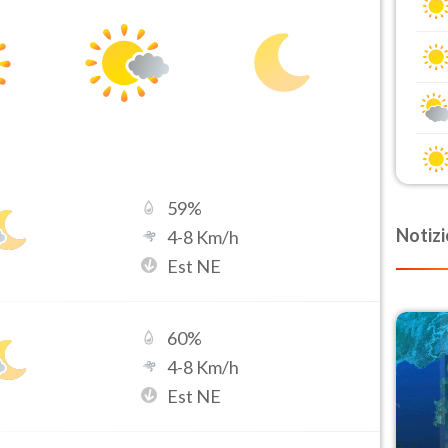
59
%
Notizi
4
-
8
Km/h
Est NE
60
%
4
-
8
Km/h
Est NE