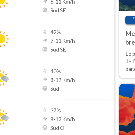
6
-
11
Km/h
Sud SE
P
42
%
Met
7
-
11
Km/h
bre
Sud SE
Nor
Le p
dell
parz
40
%
al 
8
-
12
Km/h
40 g
Sud
37
%
8
-
12
Km/h
Sud O