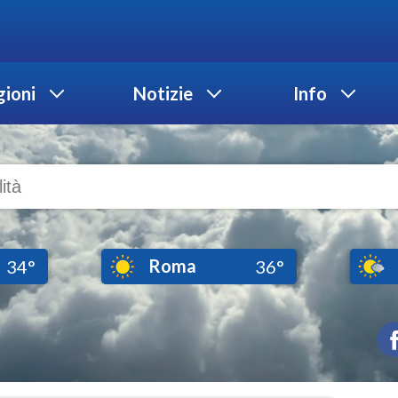
ioni
Notizie
Info
Roma
34°
36°