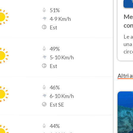
51
%
Met
4
-
9
Km/h
con
Est
Le a
una 
49
%
cir
5
-
10
Km/h
del 
Est
gior
Fer
Altri a
46
%
6
-
10
Km/h
Est SE
44
%