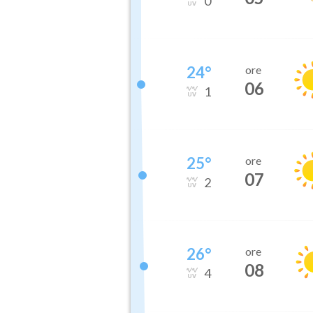
0
24
°
ore
06
1
25
°
ore
07
2
26
°
ore
08
4