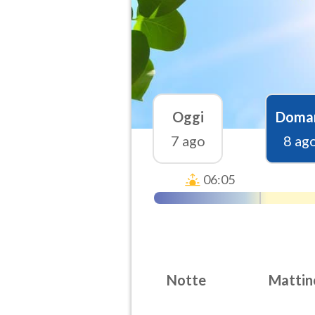
Oggi
Doma
7 ago
8 ag
06:05
Notte
Mattin