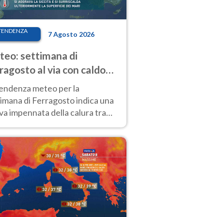
TENDENZA
7 Agosto 2026
eo: settimana di
ragosto al via con caldo
enso e qualche temporale
tendenza meteo per la
imana di Ferragosto indica una
a impennata della calura tra
 14 agosto, con nuovi rialzi
he al Nord.