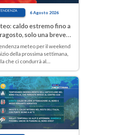
TENDENZA
6 Agosto 2026
eo: caldo estremo fino a
ragosto, solo una breve
sa. Ecco dove
tendenza meteo per il weekend
inizio della prossima settimana,
la che ci condurrà al
ragosto, vede ancora
perature molto elevate