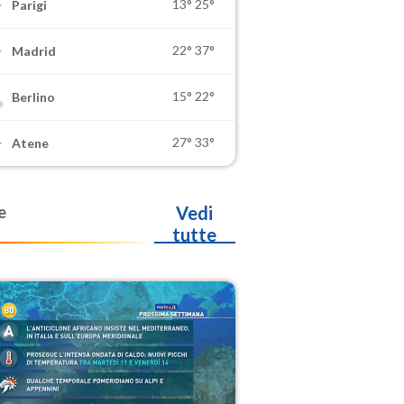
13°
25°
Parigi
22°
37°
Madrid
15°
22°
Berlino
27°
33°
Atene
e
Vedi
tutte