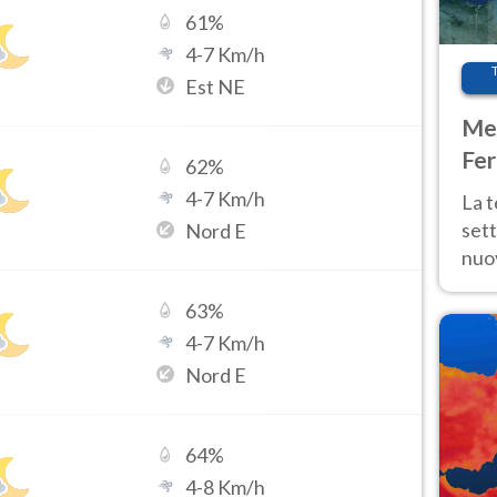
61
%
4
-
7
Km/h
Est NE
Met
Fer
62
%
int
4
-
7
Km/h
La 
sett
Nord E
nuov
11 e
63
%
anc
4
-
7
Km/h
Nord E
64
%
4
-
8
Km/h