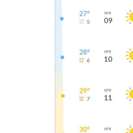
27
°
ore
09
5
28
°
ore
10
6
29
°
ore
11
7
30
°
ore