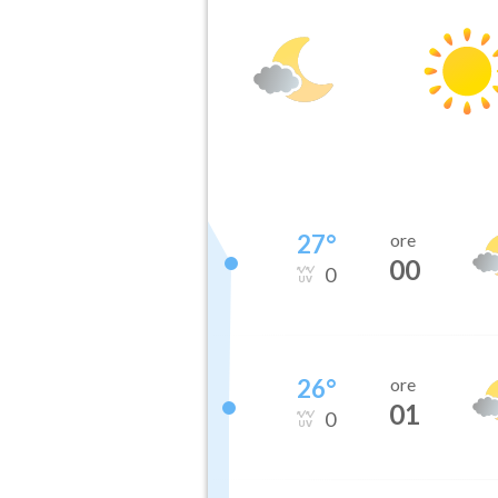
27
°
ore
00
0
26
°
ore
01
0