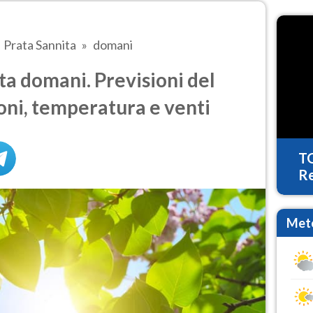
Prata Sannita
domani
a domani. Previsioni del
oni, temperatura e venti
T
Re
Mete