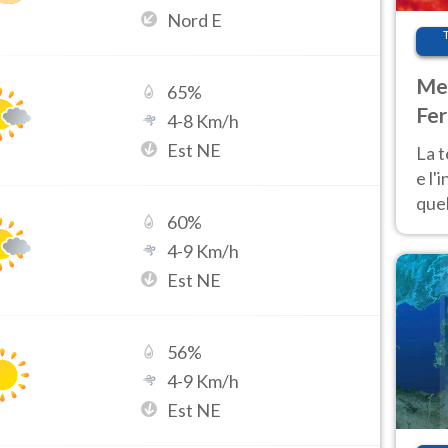
Nord E
Met
65
%
Fer
4
-
8
Km/h
pau
Est NE
La 
e l'
quel
60
%
Fer
4
-
9
Km/h
tem
Est NE
56
%
4
-
9
Km/h
Est NE