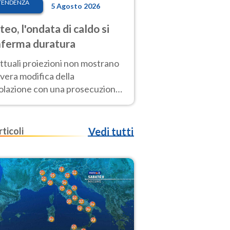
TENDENZA
5 Agosto 2026
eo, l'ondata di caldo si
ferma duratura
ttuali proiezioni non mostrano
vera modifica della
colazione con una prosecuzione
caldo fuori scala per molti
ni, compresa la settimana di
ragosto
rticoli
Vedi tutti