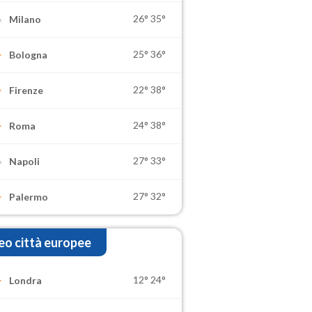
26°
35°
Milano
25°
36°
Bologna
22°
38°
Firenze
24°
38°
Roma
27°
33°
Napoli
27°
32°
Palermo
o città europee
12°
24°
Londra