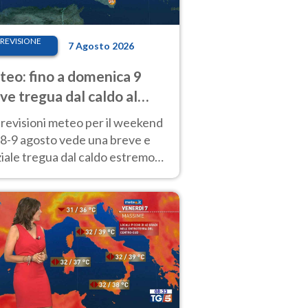
REVISIONE
7 Agosto 2026
eo: fino a domenica 9
ve tregua dal caldo al
d! Altrove calura e afa
revisioni meteo per il weekend
'8-9 agosto vede una breve e
iale tregua dal caldo estremo
Nord mentre altrove persistono
radi.