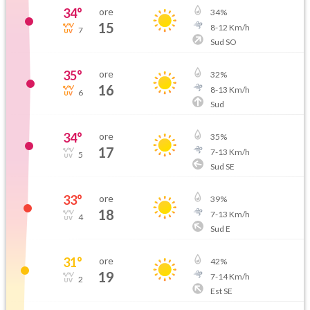
34
°
ore
34
%
15
8
-
12
Km/h
7
Sud SO
35
°
ore
32
%
16
8
-
13
Km/h
6
Sud
34
°
ore
35
%
17
7
-
13
Km/h
5
Sud SE
33
°
ore
39
%
18
7
-
13
Km/h
4
Sud E
31
°
ore
42
%
19
7
-
14
Km/h
2
Est SE