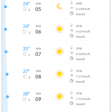
24
°
ore
64
%
05
6
-
14
Km/h
0
Nord E
24
°
ore
65
%
06
6
-
15
Km/h
1
Nord E
25
°
ore
59
%
07
6
-
16
Km/h
2
Nord E
27
°
ore
53
%
08
7
-
17
Km/h
4
Nord E
28
°
ore
47
%
09
7
-
17
Km/h
5
Nord E