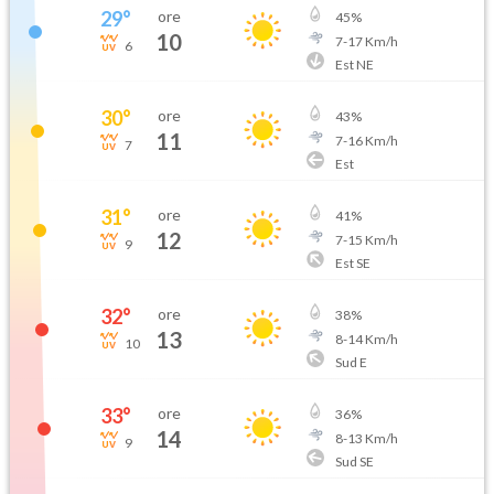
29
°
ore
45
%
10
7
-
17
Km/h
6
Est NE
30
°
ore
43
%
11
7
-
16
Km/h
7
Est
31
°
ore
41
%
12
7
-
15
Km/h
9
Est SE
32
°
ore
38
%
13
8
-
14
Km/h
10
Sud E
33
°
ore
36
%
14
8
-
13
Km/h
9
Sud SE