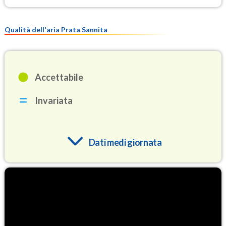
Qualità dell'aria Prata Sannita
Accettabile
Invariata
Dati medi giornata
O3
95.1
(Ozono)
NO2
2.3
(Diossido di azoto)