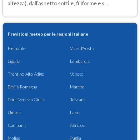
altezza), dall'aspetto sottile, filiforme e s...
Previsioni meteo per le regioni italiane
Piemonte
Valle d'Aosta
Liguria
Lombardia
Trentino Alto Adige
Veneto
Emilia Romagna
Marche
Friuli Venezia Giulia
Toscana
Umbria
Lazio
Campania
Abruzzo
Molise
Puglia