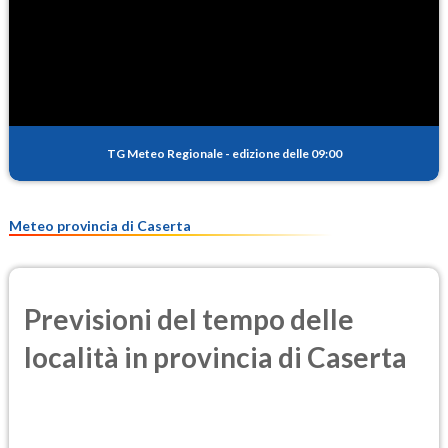
SO2
0.3
(Anidride solforosa)
PM10
12.8
(Materia particolata)
TG Meteo Regionale
-
edizione delle 09:00
PM25
7.5
(Materia particolata)
Meteo provincia di Caserta
Previsioni del tempo delle
località in provincia di Caserta