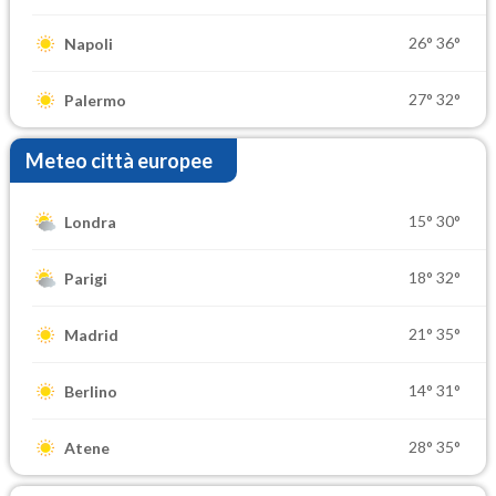
26°
36°
Napoli
27°
32°
Palermo
Meteo città europee
15°
30°
Londra
18°
32°
Parigi
21°
35°
Madrid
14°
31°
Berlino
28°
35°
Atene