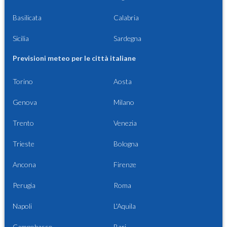
Basilicata
Calabria
Sicilia
Sardegna
Previsioni meteo per le città italiane
Torino
Aosta
Genova
Milano
Trento
Venezia
Trieste
Bologna
Ancona
Firenze
Perugia
Roma
Napoli
L'Aquila
Campobasso
Bari