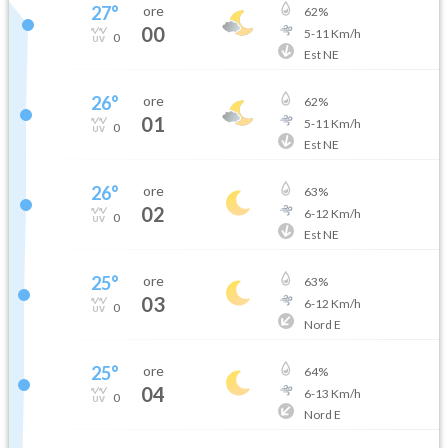
27
°
ore
62
%
00
5
-
11
Km/h
0
Est NE
26
°
ore
62
%
01
5
-
11
Km/h
0
Est NE
26
°
ore
63
%
02
6
-
12
Km/h
0
Est NE
25
°
ore
63
%
03
6
-
12
Km/h
0
Nord E
25
°
ore
64
%
04
6
-
13
Km/h
0
Nord E