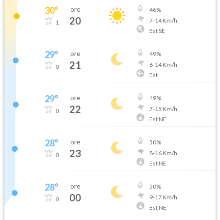
30
°
ore
46
%
20
7
-
14
Km/h
1
Est SE
29
°
ore
49
%
21
6
-
14
Km/h
0
Est
29
°
ore
49
%
22
7
-
15
Km/h
0
Est NE
28
°
ore
50
%
23
8
-
16
Km/h
0
Est NE
28
°
ore
50
%
00
9
-
17
Km/h
0
Est NE