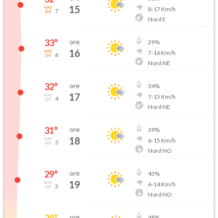
15
8
-
17
Km/h
7
Nord E
33
°
ore
29
%
16
7
-
16
Km/h
6
Nord NE
32
°
ore
34
%
17
7
-
15
Km/h
4
Nord NE
31
°
ore
39
%
18
6
-
15
Km/h
3
Nord NO
29
°
ore
43
%
19
6
-
14
Km/h
2
Nord NO
28
°
ore
48
%