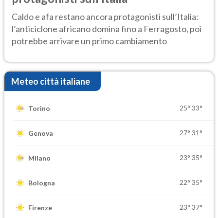
Caldo e afa restano ancora protagonisti sull’Italia:
l’anticiclone africano domina fino a Ferragosto, poi
potrebbe arrivare un primo cambiamento
Meteo città italiane
25°
33°
Torino
27°
31°
Genova
23°
35°
Milano
22°
35°
Bologna
23°
37°
Firenze