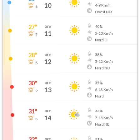
10
4
-
9
Km/h
6
Ovest NO
27
°
ore
40
%
11
5
-
10
Km/h
7
Nord O
28
°
ore
38
%
12
5
-
12
Km/h
8
Nord NO
30
°
ore
35
%
13
6
-
13
Km/h
9
Nord
31
°
ore
33
%
14
7
-
15
Km/h
8
Nord NE
32
°
ore
31
%