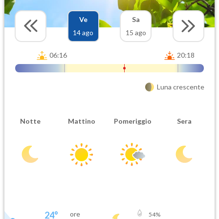
Ve
Sa
14 ago
15 ago
06:16
20:18
Luna crescente
Notte
Mattino
Pomeriggio
Sera
24
°
ore
54
%