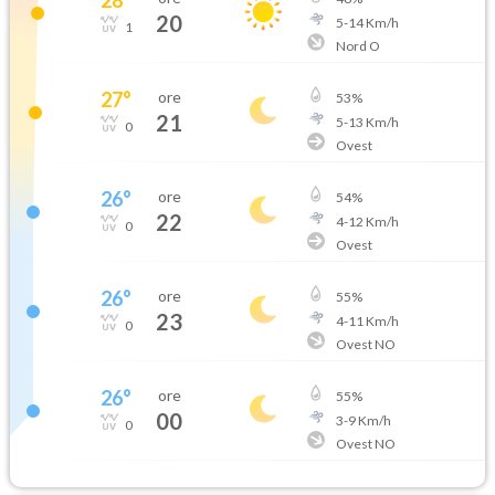
20
5
-
14
Km/h
1
Nord O
27
°
ore
53
%
21
5
-
13
Km/h
0
Ovest
26
°
ore
54
%
22
4
-
12
Km/h
0
Ovest
26
°
ore
55
%
23
4
-
11
Km/h
0
Ovest NO
26
°
ore
55
%
00
3
-
9
Km/h
0
Ovest NO