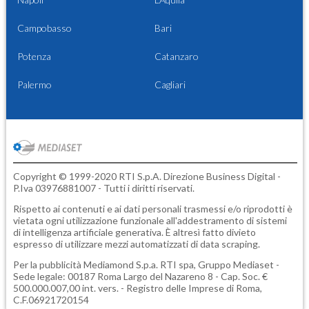
Campobasso
Bari
Potenza
Catanzaro
Palermo
Cagliari
Copyright © 1999-2020 RTI S.p.A. Direzione Business Digital -
P.Iva 03976881007 - Tutti i diritti riservati.
Rispetto ai contenuti e ai dati personali trasmessi e/o riprodotti è
vietata ogni utilizzazione funzionale all'addestramento di sistemi
di intelligenza artificiale generativa. È altresì fatto divieto
espresso di utilizzare mezzi automatizzati di data scraping.
Per la pubblicità
Mediamond S.p.a.
RTI spa, Gruppo Mediaset -
Sede legale: 00187 Roma Largo del Nazareno 8 - Cap. Soc. €
500.000.007,00 int. vers. - Registro delle Imprese di Roma,
C.F.06921720154