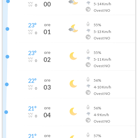
00
5
-
14
Km/h
0
Ovest NO
23
°
ore
55
%
01
5
-
13
Km/h
0
Ovest NO
23
°
ore
55
%
02
5
-
11
Km/h
0
Ovest NO
22
°
ore
56
%
03
4
-
10
Km/h
0
Ovest NO
21
°
ore
56
%
04
4
-
9
Km/h
0
Ovest NO
21
°
ore
57
%