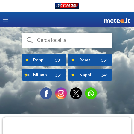
Poppi
Roma
33°
35°
Milano
Napoli
35°
34°