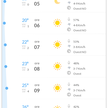
05
4
-
9
Km/h
0
Ovest NO
20
°
ore
57
%
06
4
-
8
Km/h
1
Ovest NO
22
°
ore
53
%
07
3
-
8
Km/h
2
Ovest NO
23
°
ore
48
%
08
3
-
7
Km/h
3
Ovest
25
°
ore
44
%
09
3
-
7
Km/h
4
Ovest
26
°
ore
42
%