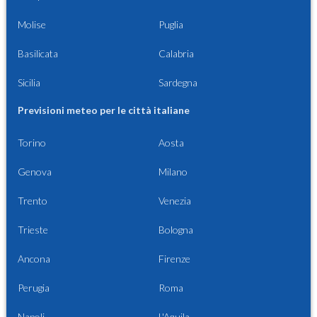
Molise
Puglia
Basilicata
Calabria
Sicilia
Sardegna
Previsioni meteo per le città italiane
Torino
Aosta
Genova
Milano
Trento
Venezia
Trieste
Bologna
Ancona
Firenze
Perugia
Roma
Napoli
L'Aquila