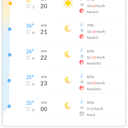
20
14
-
25
Km/h
1
Nord O
26
°
ore
79
%
21
13
-
25
Km/h
0
Nord O
26
°
ore
81
%
22
12
-
22
Km/h
0
Nord NO
25
°
ore
82
%
23
10
-
20
Km/h
0
Nord NO
25
°
ore
83
%
00
9
-
17
Km/h
0
Nord