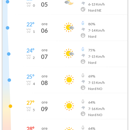
05
6
-
13
Km/h
0
Nord NE
22
°
ore
80
%
06
7
-
14
Km/h
1
Nord
24
°
ore
75
%
07
7
-
15
Km/h
2
Nord
25
°
ore
69
%
08
7
-
15
Km/h
4
Nord NO
27
°
ore
64
%
09
7
-
16
Km/h
5
Nord NO
28
°
ore
64
%