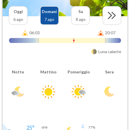
Oggi
Domani
Sa
6 ago
7 ago
8 ago
06:03
20:07
Luna calante
Notte
Mattino
Pomeriggio
Sera
25
°
ore
77
%