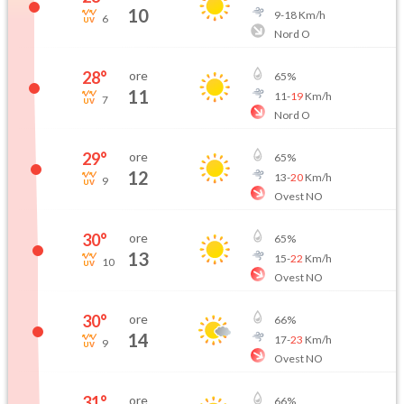
10
9
-
18
Km/h
6
Nord O
28
°
ore
65
%
11
11
-
19
Km/h
7
Nord O
29
°
ore
65
%
12
13
-
20
Km/h
9
Ovest NO
30
°
ore
65
%
13
15
-
22
Km/h
10
Ovest NO
30
°
ore
66
%
14
17
-
23
Km/h
9
Ovest NO
31
°
ore
66
%