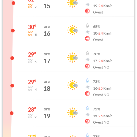
15
19
-
24
Km/h
7
Ovest
30
°
ore
68
%
16
18
-
24
Km/h
6
Ovest
29
°
ore
70
%
17
17
-
24
Km/h
5
Ovest NO
29
°
ore
73
%
18
16
-
25
Km/h
4
Ovest NO
28
°
ore
75
%
19
15
-
25
Km/h
2
Ovest NO
27
°
ore
77
%