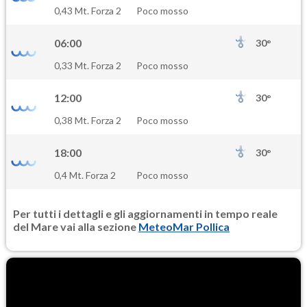
SO2
0,43 Mt. Forza 2
Poco mosso
0.4
(Anidride solforosa)
06:00
30°
PM10
0,33 Mt. Forza 2
Poco mosso
23.4
(Materia particolata)
12:00
30°
PM25
0,38 Mt. Forza 2
Poco mosso
13.7
(Materia particolata)
18:00
30°
0,4 Mt. Forza 2
Poco mosso
Per tutti i dettagli e gli aggiornamenti in tempo reale
del Mare vai alla sezione
MeteoMar Pollica