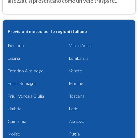
altezza), si presentano come un velo traspare...
Previsioni meteo per le regioni italiane
Piemonte
Valle d'Aosta
Liguria
Lombardia
Trentino Alto Adige
Veneto
Emilia Romagna
Marche
Friuli Venezia Giulia
Toscana
Umbria
Lazio
Campania
Abruzzo
Molise
Puglia