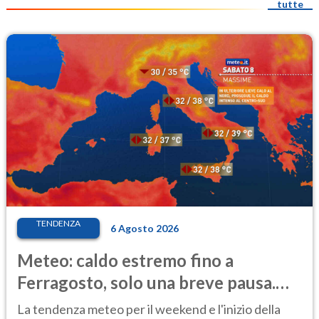
tutte
TENDENZA
6 Agosto 2026
Meteo: caldo estremo fino a
Ferragosto, solo una breve pausa.
Ecco dove
La tendenza meteo per il weekend e l'inizio della