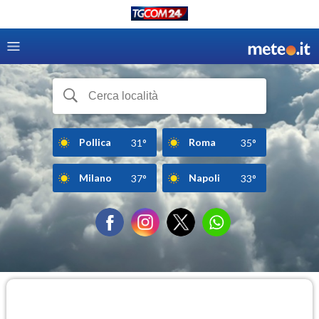
Pollica
Roma
31°
35°
Milano
Napoli
37°
33°