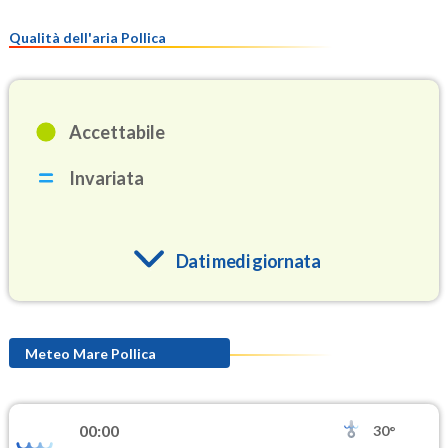
Qualità dell'aria Pollica
Accettabile
Invariata
Dati medi giornata
O3
92.1
(Ozono)
Meteo Mare Pollica
NO2
1.5
(Diossido di azoto)
00:00
30°