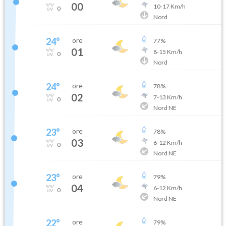
00
10
-
17
Km/h
0
Nord
24
°
ore
77
%
01
8
-
15
Km/h
0
Nord
24
°
ore
78
%
02
7
-
13
Km/h
0
Nord NE
23
°
ore
78
%
03
6
-
12
Km/h
0
Nord NE
23
°
ore
79
%
04
6
-
12
Km/h
0
Nord NE
22
°
ore
79
%