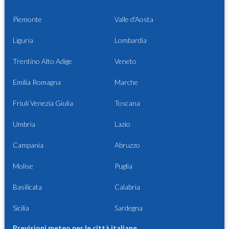
Piemonte
Valle d'Aosta
Liguria
Lombardia
Trentino Alto Adige
Veneto
Emilia Romagna
Marche
Friuli Venezia Giulia
Toscana
Umbria
Lazio
Campania
Abruzzo
Molise
Puglia
Basilicata
Calabria
Sicilia
Sardegna
Previsioni meteo per le città italiane