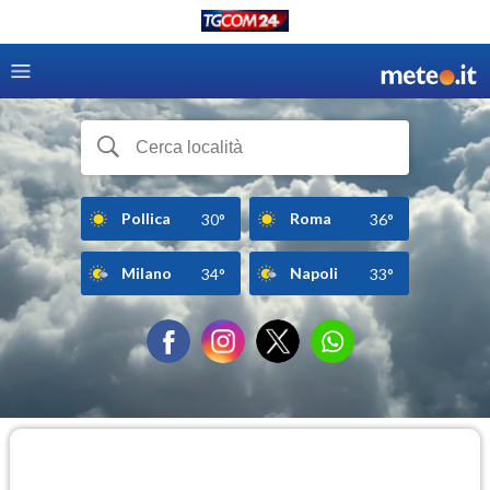
Pollica
Roma
30°
36°
Milano
Napoli
34°
33°