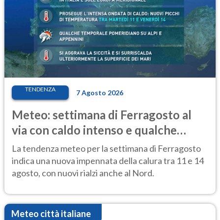
TENDENZA
7 Agosto 2026
Meteo: settimana di Ferragosto al
via con caldo intenso e qualche
temporale
La tendenza meteo per la settimana di Ferragosto
indica una nuova impennata della calura tra 11 e 14
agosto, con nuovi rialzi anche al Nord.
Meteo città italiane