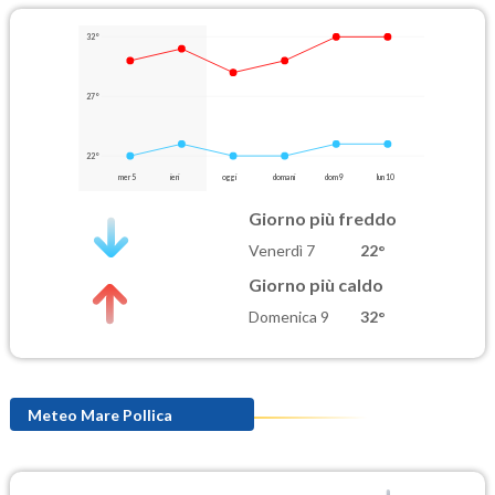
32°
27°
22°
mer 5
ieri
oggi
domani
dom 9
lun 10
Giorno più freddo
Venerdì 7
22°
Giorno più caldo
Domenica 9
32°
Meteo Mare Pollica