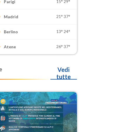
15°
29°
Parigi
21°
37°
Madrid
13°
24°
Berlino
26°
37°
Atene
e
Vedi
tutte