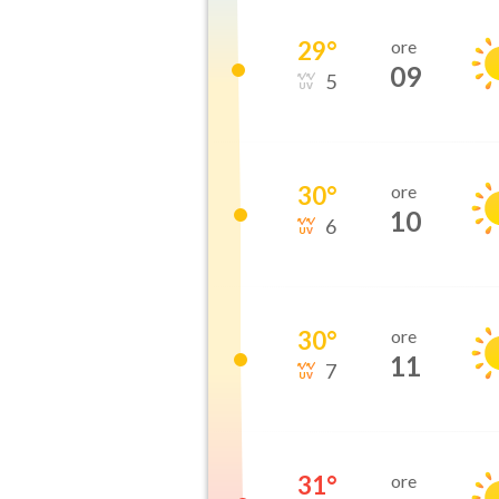
29
°
ore
09
5
30
°
ore
10
6
30
°
ore
11
7
31
°
ore