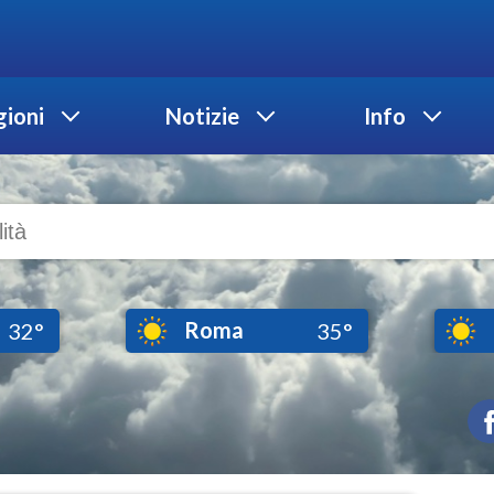
ioni
Notizie
Info
Roma
32°
35°