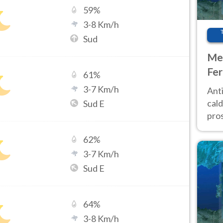
59
%
3
-
8
Km/h
Sud
Met
Fer
61
%
afr
3
-
7
Km/h
Anti
pro
cald
Sud E
pros
ver
62
%
d’It
3
-
7
Km/h
Sud E
64
%
3
-
8
Km/h