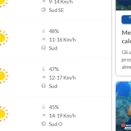
9
-
14
Km/h
Sud SE
P
48
%
Met
11
-
16
Km/h
cal
Sud
sem
Gli 
pros
alm
47
%
con
12
-
17
Km/h
inte
Sud
set
45
%
14
-
19
Km/h
Sud O