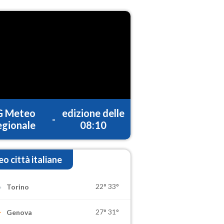
G Meteo
edizione delle
-
gionale
08:10
o città italiane
22°
33°
Torino
27°
31°
Genova