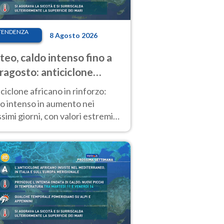
TENDENZA
8 Agosto 2026
eo, caldo intenso fino a
ragosto: anticiclone
icano ancora
ciclone africano in rinforzo:
tagonista
o intenso in aumento nei
simi giorni, con valori estremi
so Ferragosto su gran parte
alia