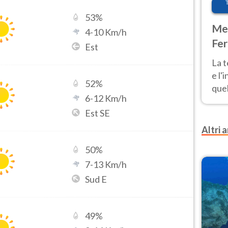
53
%
Met
4
-
10
Km/h
Fer
Est
pau
La 
e l'
52
%
quel
6
-
12
Km/h
Fer
Est SE
tem
Altri a
50
%
7
-
13
Km/h
Sud E
49
%