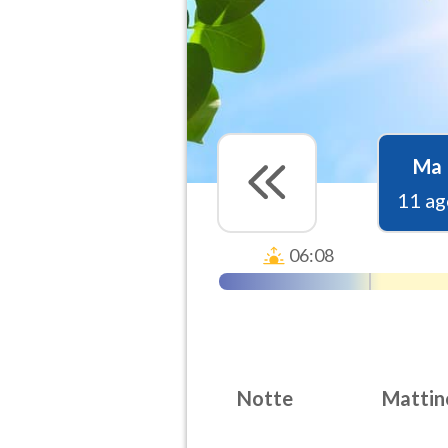
Ma
11 ag
06:08
Notte
Mattin