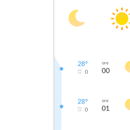
28
°
ore
00
0
28
°
ore
01
0