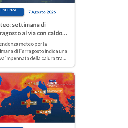
TENDENZA
7 Agosto 2026
eo: settimana di
ragosto al via con caldo
enso e qualche temporale
tendenza meteo per la
imana di Ferragosto indica una
a impennata della calura tra
 14 agosto, con nuovi rialzi
he al Nord.