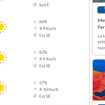
Sud E
Met
66
%
Fer
4
-
9
Km/h
int
Est SE
La 
sett
nuov
62
%
11 e
4
-
9
Km/h
anc
Est SE
57
%
4
-
10
Km/h
Est SE