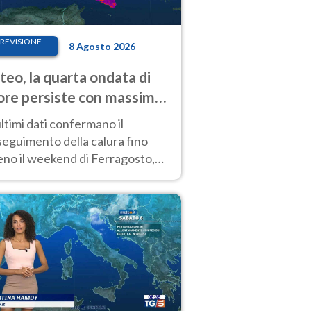
REVISIONE
8 Agosto 2026
eo, la quarta ondata di
ore persiste con massime
pre molto elevate
ultimi dati confermano il
eguimento della calura fino
eno il weekend di Ferragosto,
 tendenza a una nuova
nsificazione prossima
timana