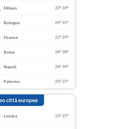
23°
34°
Milano
24°
35°
Bologna
22°
39°
Firenze
24°
38°
Roma
26°
34°
Napoli
26°
31°
Palermo
o città europee
13°
25°
Londra