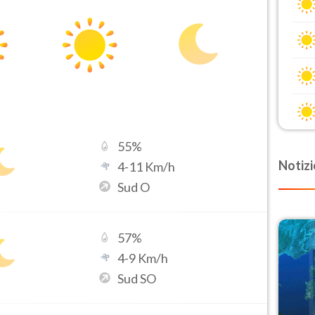
55
%
Notizi
4
-
11
Km/h
Sud O
57
%
4
-
9
Km/h
Sud SO