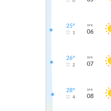
0
25
°
ore
06
1
26
°
ore
07
2
28
°
ore
08
4