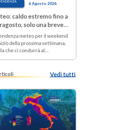
TENDENZA
6 Agosto 2026
eo: caldo estremo fino a
ragosto, solo una breve
sa. Ecco dove
tendenza meteo per il weekend
inizio della prossima settimana,
la che ci condurrà al
ragosto, vede ancora
perature molto elevate
rticoli
Vedi tutti